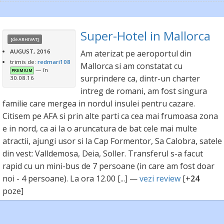
Super-Hotel in Mallorca
[de ARHIVAT
]
AUGUST, 2016
Am aterizat pe aeroportul din
trimis de:
redmari108
Mallorca si am constatat cu
— în
PREMIUM
surprindere ca, dintr-un charter
30.08.16
intreg de romani, am fost singura
familie care mergea in nordul insulei pentru cazare.
Citisem pe AFA si prin alte parti ca cea mai frumoasa zona
e in nord, ca ai la o aruncatura de bat cele mai multe
atractii, ajungi usor si la Cap Formentor, Sa Calobra, satele
din vest: Valldemosa, Deia, Soller. Transferul s-a facut
rapid cu un mini-bus de 7 persoane (in care am fost doar
noi - 4 persoane). La ora 12.00 [...] —
vezi review
[+
24
poze]