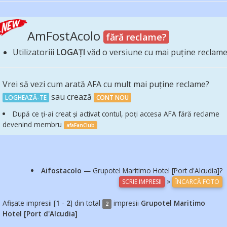
AmFostAcolo
fără reclame?
Utilizatoriii
LOGAȚI
văd o versiune cu mai puține reclam
Vrei să vezi cum arată AFA cu mult mai puține reclame?
sau crează
LOGHEAZĂ-TE
CONT NOU
După ce ți-ai creat și activat contul, poți accesa AFA fără reclame
devenind membru
afaFanClub
Aifostacolo
— Grupotel Maritimo Hotel [Port d'Alcudia]?
»
SCRIE IMPRESII
ÎNCARCĂ FOTO
Afișate impresii [
1
-
2
] din total
impresii
Grupotel Maritimo
2
Hotel [Port d'Alcudia]