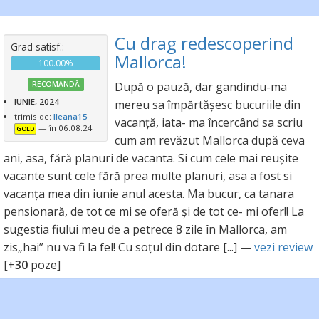
Cu drag redescoperind
Grad satisf.:
Mallorca!
100.00%
RECOMANDĂ
După o pauză, dar gandindu-ma
IUNIE, 2024
mereu sa împărtășesc bucuriile din
trimis de:
Ileana15
vacanță, iata- ma încercând sa scriu
— în 06.08.24
GOLD
cum am revăzut Mallorca după ceva
ani, asa, fără planuri de vacanta. Si cum cele mai reușite
vacante sunt cele fără prea multe planuri, asa a fost si
vacanța mea din iunie anul acesta. Ma bucur, ca tanara
pensionară, de tot ce mi se oferă și de tot ce- mi ofer!! La
sugestia fiului meu de a petrece 8 zile în Mallorca, am
zis„hai” nu va fi la fel! Cu soțul din dotare [...] —
vezi review
[+
30
poze]