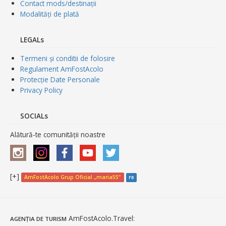
Contact mods/destinații
Modalități de plată
LEGALs
Termeni și conditii de folosire
Regulament AmFostAcolo
Protecție Date Personale
Privacy Policy
SOCIALs
Alătură-te comunității noastre
[+]
AmFostAcolo Grup Oficial „maria55”
FB
AmFostAcolo.Travel
:
AGENȚIA DE TURISM