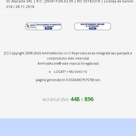
SC Alacarte SRL | R.C.: J35/417/24.02.09 | RO 25182218 | Licența de turism
218 / 28.11.2018
[C] Copyright 2008-2026 AmFostAcolo.ro // Reproducerea integrală sau parţială a
conţinutului este interzisă
AmFostAcolo® este marcă înregistrată
LOGAT? = NU (IntC=1)
pagină generată în 0.03264307975769 sec
448
896
ecranul dvs:
x