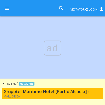
VIZITATOR
LOGIN
ad
RUBRICĂ
de CAZARE
Grupotel Maritimo Hotel [Port d'Alcudia]
/
MALLORCA