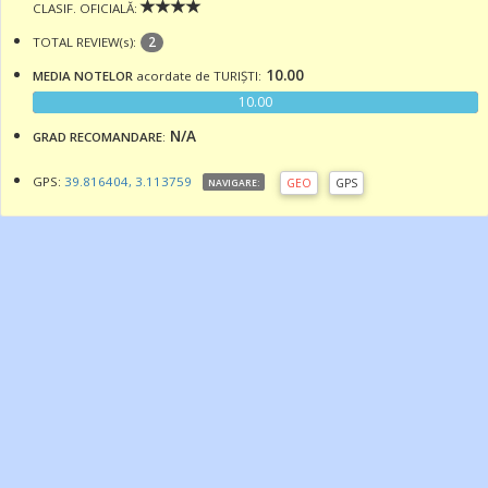
CLASIF. OFICIALĂ:
2
TOTAL REVIEW(s):
10.00
MEDIA NOTELOR
acordate de TURIȘTI:
10.00
N/A
GRAD RECOMANDARE
:
GPS:
39.816404, 3.113759
GEO
GPS
NAVIGARE: