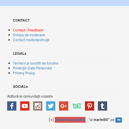
CONTACT
Contact / Feedback
Echipa de moderare
Contact mods/destinaţii
LEGALs
Termeni şi conditii de folosire
Protecţie Date Personale
Privacy Policy
SOCIALs
Alătură-te comunitaţii noastre
[+]
- "al
pe
mariei55"
GRUP discuţii AFA
FB