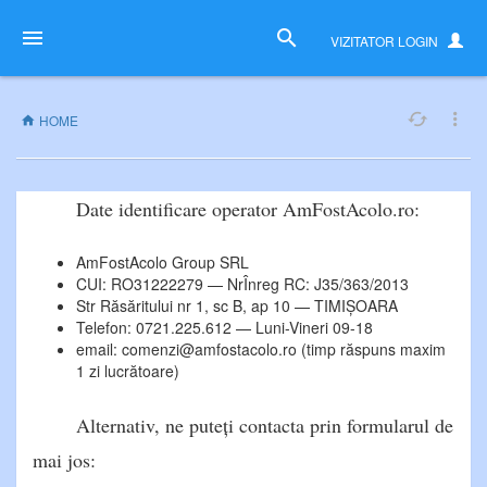
VIZITATOR
LOGIN
HOME
Date identificare operator AmFostAcolo.ro:
AmFostAcolo Group SRL
CUI: RO31222279 — NrÎnreg RC: J35/363/2013
Str Răsăritului nr 1, sc B, ap 10 — TIMIȘOARA
Telefon: 0721.225.612 — Luni-Vineri 09-18
email: comenzi@amfostacolo.ro (timp răspuns maxim
1 zi lucrătoare)
Alternativ, ne puteți contacta prin formularul de
mai jos: