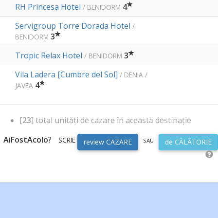
RH Princesa Hotel
4
/ BENIDORM
Servigroup Torre Dorada Hotel
/
3
BENIDORM
Tropic Relax Hotel
3
/ BENIDORM
Vila Ladera [Cumbre del Sol]
/ DENIA /
4
JAVEA
[
23
] total unități de cazare în această destinație
AiFostAcolo
?
SCRIE
SAU
review CAZARE
de CĂLĂTORIE