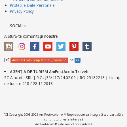
Protecție Date Personale
Privacy Policy
SOCIALs
Alătură-te comunității noastre
[+]
pe
AmFostAcolo Grup Oficial „maria55”
FB
AGENȚIA DE TURISM AmFostAcolo.Travel:
SC Alacarte SRL | R.C.: J35/417/24.02.09 | RO 25182218 | Licența
de turism 218 / 28.11.2018
[C] Copyright 2008-2026 AmFostAcolo.ro // Reproducerea integrală sau parţială a
conţinutului este interzisă
AmFostAcolo® este marcă înregistrată