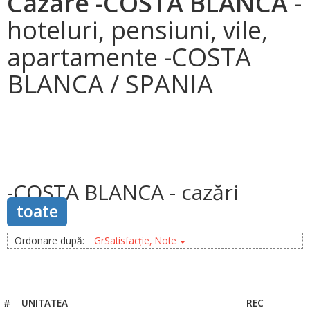
Cazare -COSTA BLANCA
-
hoteluri, pensiuni, vile,
apartamente -COSTA
BLANCA / SPANIA
-COSTA BLANCA - cazări
toate
Ordonare după:
GrSatisfacție, Note
#
UNITATEA
REC