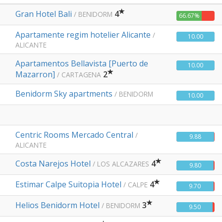
Gran Hotel Bali
4
/ BENIDORM
66.67%
Apartamente regim hotelier Alicante
/
10.00
ALICANTE
Apartamentos Bellavista [Puerto de
10.00
Mazarron]
2
/ CARTAGENA
Benidorm Sky apartments
/ BENIDORM
10.00
Centric Rooms Mercado Central
/
9.88
ALICANTE
Costa Narejos Hotel
4
/ LOS ALCAZARES
9.80
Estimar Calpe Suitopia Hotel
4
/ CALPE
9.70
Helios Benidorm Hotel
3
/ BENIDORM
9.50