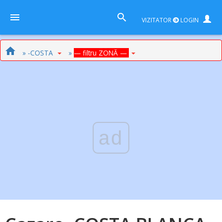
VIZITATOR
LOGIN
» -COSTA
»
— filtru ZONĂ —
ad