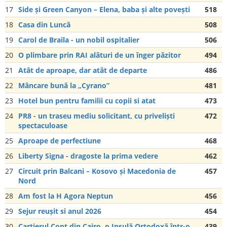
17
Side și Green Canyon – Elena, baba și alte povești
518
18
Casa din Luncă
508
19
Carol de Braila - un nobil ospitalier
506
20
O plimbare prin RAI alături de un înger păzitor
494
21
Atât de aproape, dar atât de departe
486
22
Mâncare bună la „Cyrano”
481
23
Hotel bun pentru familii cu copii si atat
473
24
PR8 - un traseu mediu solicitant, cu priveliști
472
spectaculoase
25
Aproape de perfectiune
468
26
Liberty Signa - dragoste la prima vedere
462
27
Circuit prin Balcani – Kosovo și Macedonia de
457
Nord
28
Am fost la H Agora Neptun
456
29
Sejur reușit si anul 2026
454
30
Cartierul Copt din Cairo, o Insulă Ortodoxă într-o
439