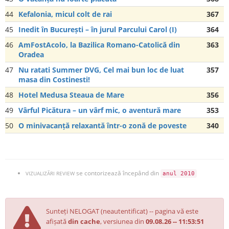
44
Kefalonia, micul colt de rai
367
45
Inedit în București – în jurul Parcului Carol (I)
364
46
AmFostAcolo, la Bazilica Romano-Catolică din
363
Oradea
47
Nu ratati Summer DVG, Cel mai bun loc de luat
357
masa din Costinesti!
48
Hotel Medusa Steaua de Mare
356
49
Vârful Picătura – un vârf mic, o aventură mare
353
50
O minivacanță relaxantă într-o zonă de poveste
340
se contorizează începând din
VIZUALIZĂRI REVIEW
anul 2010
Sunteți NELOGAT (neautentificat) -- pagina vă este
afișată
din cache
, versiunea din
09.08.26 -- 11:53:51