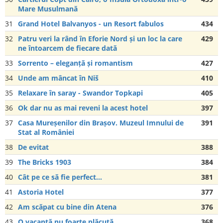
Mare Musulmană
31
Grand Hotel Balvanyos - un Resort fabulos
434
32
Patru veri la rând în Eforie Nord și un loc la care
429
ne întoarcem de fiecare dată
33
Sorrento – eleganță și romantism
427
34
Unde am mâncat în Niš
410
35
Relaxare în saray - Swandor Topkapi
405
36
Ok dar nu as mai reveni la acest hotel
397
37
Casa Mureșenilor din Brașov. Muzeul Imnului de
391
Stat al României
38
De evitat
388
39
The Bricks 1903
384
40
Cât pe ce să fie perfect...
381
41
Astoria Hotel
377
42
Am scăpat cu bine din Atena
376
43
O vacanță nu foarte plăcută
368