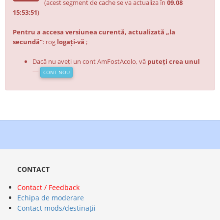
(acest segment de cache se va actualiza în
09.08
15:53:51
)
Pentru a accesa versiunea curentă, actualizată „la
secundă”
: rog
logați-vă
;
Dacă nu aveți un cont AmFostAcolo, vă
puteți crea unul
—
CONT NOU
CONTACT
Contact / Feedback
Echipa de moderare
Contact mods/destinații