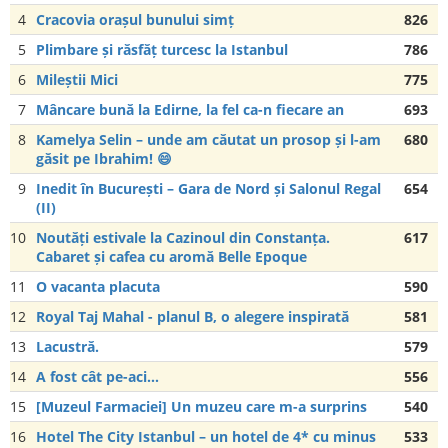
4
Cracovia orașul bunului simț
826
5
Plimbare și răsfăț turcesc la Istanbul
786
6
Mileștii Mici
775
7
Mâncare bună la Edirne, la fel ca-n fiecare an
693
8
Kamelya Selin – unde am căutat un prosop și l-am
680
găsit pe Ibrahim! 😄
9
Inedit în București – Gara de Nord și Salonul Regal
654
(II)
10
Noutăți estivale la Cazinoul din Constanța.
617
Cabaret și cafea cu aromă Belle Epoque
11
O vacanta placuta
590
12
Royal Taj Mahal - planul B, o alegere inspirată
581
13
Lacustră.
579
14
A fost cât pe-aci…
556
15
[Muzeul Farmaciei] Un muzeu care m-a surprins
540
16
Hotel The City Istanbul – un hotel de 4* cu minus
533