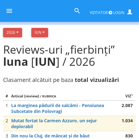
VIZITATOR
LOGIN
2026
IUN
Reviews-uri „fierbinți”
luna
[
IUN
] / 2026
Clasament alcătuit pe baza
total vizualizări
1
#
Articol (review)
VIZ
/ RUBRICA
1
La marginea pădurii de salcâmi - Pensiunea
2.087
Subcetate din Polovragi
2
Mutat fortat la Carmen Azzuro, un sejur
1.034
deplorabil
3
Din nou la Cluj, de mâncat și de băut
830