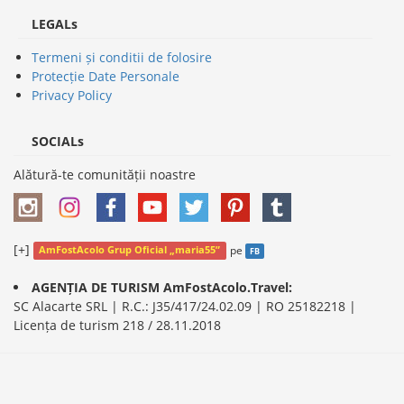
LEGALs
Termeni și conditii de folosire
Protecție Date Personale
Privacy Policy
SOCIALs
Alătură-te comunității noastre
[+]
pe
AmFostAcolo Grup Oficial „maria55”
FB
AGENȚIA DE TURISM AmFostAcolo.Travel:
SC Alacarte SRL | R.C.: J35/417/24.02.09 | RO 25182218 |
Licența de turism 218 / 28.11.2018