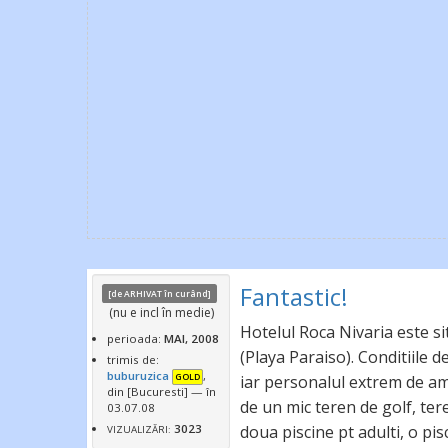
Fantastic!
[de ARHIVAT
în curând
]
(nu e incl în medie)
Hotelul Roca Nivaria este s
perioada:
MAI, 2008
(Playa Paraiso). Conditiile 
trimis de:
buburuzica
,
GOLD
iar personalul extrem de am
din [Bucuresti]
— în
de un mic teren de golf, tere
03.07.08
3023
doua piscine pt adulti, o pisc
VIZUALIZĂRI: