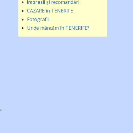
Impresii
şi recomandări
CAZARE în TENERIFE
Fotografii
Unde mâncăm în TENERIFE?
-