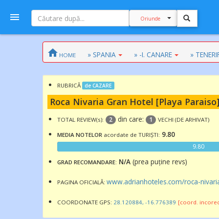
Oriunde
» SPANIA
» -I. CANARE
» TENERI
HOME
RUBRICĂ
de CAZARE
Roca Nivaria Gran Hotel [Playa Paraiso
din care:
2
1
TOTAL REVIEW(s):
VECHI (DE ARHIVAT)
9.80
MEDIA NOTELOR
acordate de TURIȘTI:
9.80
N/A
(prea puține revs)
GRAD RECOMANDARE
:
www.adrianhoteles.com/roca-nivari
PAGINA OFICIALĂ:
COORDONATE
GPS:
28.120884, -16.776389
[coord. incorec