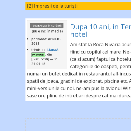
[2] Impresii de la turiști
Dupa 10 ani, in Ten
[de ARHIVAT
în curând
]
(nu e incl în medie)
hotel
perioada:
APRILIE,
2018
Am stat la Roca Nivaria acu
trimis de:
LianaA
fiind cu copilul cel mare. Ne
, din
PREMIUM
(ca si acum) faptul ca hotelu
[Bucuresti]
— în
24.04.18
categoriile de oaspeti, pent
numai un bufet dedicat in restaurantul all-incus
spatii de joaca, gradini de explorat, piscina etc.
mini-versiunile cu noi, ne-am pus la avionul Wizz
sase ore pline de intrebari despre cat mai dureaz