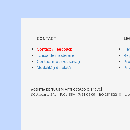
CONTACT
LE
Contact / Feedback
Ter
Echipa de moderare
Re
Contact mods/destinații
Pro
Modalități de plată
Pri
AmFostAcolo.Travel
:
AGENȚIA DE TURISM
SC Alacarte SRL | R.C.: J35/417/24.02.09 | RO 25182218 | Lic