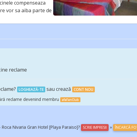
iscinele compenseaza
re vor sa aiba parte de
ține reclame
reclame?
sau crează
LOGHEAZĂ-TE
CONT NOU
FA fără reclame devenind membru
afaFanClub
 Roca Nivaria Gran Hotel [Playa Paraiso]?
»
SCRIE IMPRESII
ÎNCARCĂ F