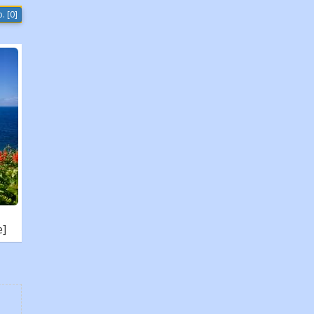
. [0]
]