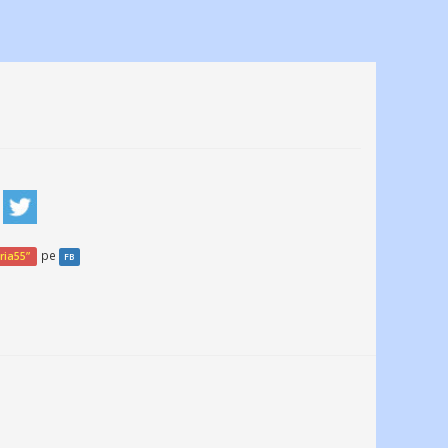
pe
ria55”
FB