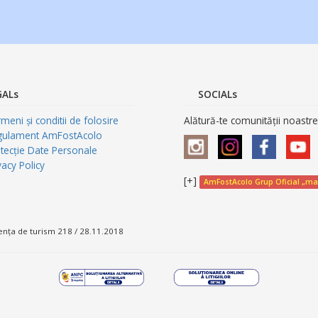
GALs
SOCIALs
meni și conditii de folosire
Alătură-te comunității noastre
gulament AmFostAcolo
tecție Date Personale
vacy Policy
[+]
AmFostAcolo Grup Oficial „ma
ența de turism 218 / 28.11.2018