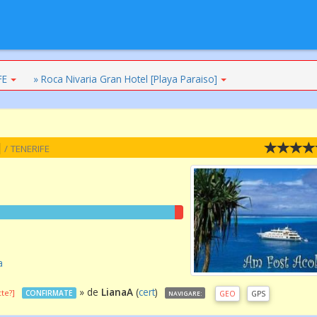
FE
» Roca Nivaria Gran Hotel [Playa Paraiso]
]
/ TENERIFE
a
» de
LianaA
(
cert
)
te?]
CONFIRMATE
GEO
GPS
NAVIGARE: