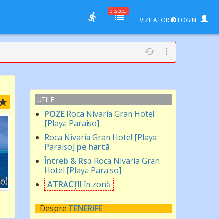
of.spec.
VIZITATOR
LOGIN
UTILE
POZE
Roca Nivaria Gran Hotel
[Playa Paraiso]
Roca Nivaria Gran Hotel [Playa
Paraiso]
pe hartă
Întreb & Rsp
Roca Nivaria Gran
Hotel [Playa Paraiso]
ATRACȚII
în zonă
Despre
TENERIFE