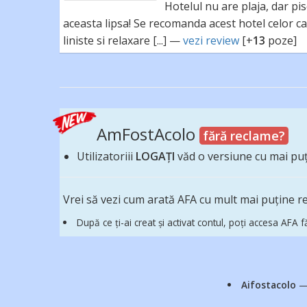
Hotelul nu are plaja, dar p
aceasta lipsa! Se recomanda acest hotel celor ca
liniste si relaxare [...] —
vezi review
[+
13
poze]
AmFostAcolo
fără reclame?
Utilizatoriii
LOGAȚI
văd o versiune cu mai pu
Vrei să vezi cum arată AFA cu mult mai puține 
După ce ți-ai creat și activat contul, poți accesa A
Aifostacolo
—