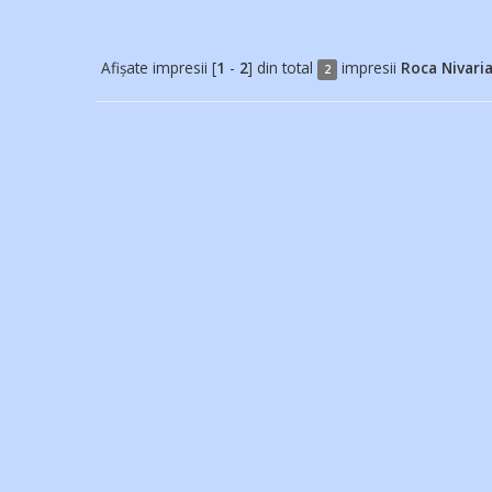
Afișate impresii [
1
-
2
] din total
impresii
Roca Nivaria
2