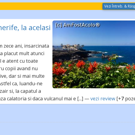
Vezi Întreb. & Răsp
erife, la acelasi
m zece ani, insarcinata
-a placut mult atunci
l e atent cu toate
ru copii avand nu
ive, dar si mai multe
 Astfel ca, luandu-ne
air si, la capatul a
a calatoria si daca vulcanul mai e [...] —
vezi review
[+
7
poze