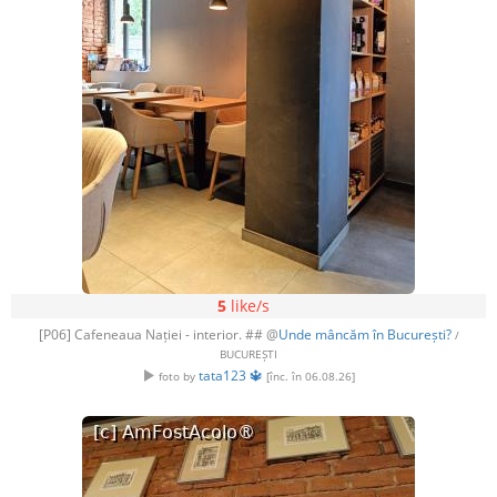
5
like/s
[P06] Cafeneaua Nației - interior. ## @
Unde mâncăm în București?
/
BUCUREȘTI
tata123 🔱
foto by
[înc. în 06.08.26]