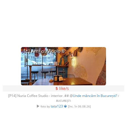
5
like/s
[P14] Nuria Coffee Studio - interior. ## @
Unde mâncăm în București?
/
BUCUREȘTI
tata123 🔱
foto by
[înc. în 06.08.26]