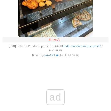
4
like/s
[P18] Bakeria Panduri - patiserie. ## @
Unde mâncăm în București?
/
BUCUREȘTI
tata123 🔱
foto by
[înc. în 06.08.26]
ad