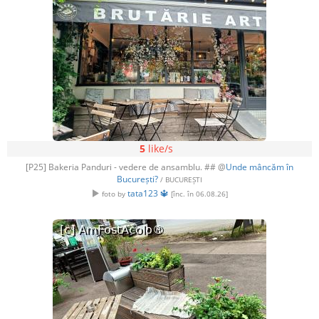
5
like/s
[P25] Bakeria Panduri - vedere de ansamblu. ## @
Unde mâncăm în
București?
/ BUCUREȘTI
tata123 🔱
foto by
[înc. în 06.08.26]