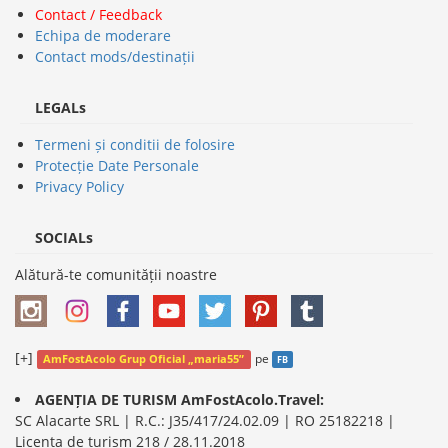
Contact / Feedback
Echipa de moderare
Contact mods/destinații
LEGALs
Termeni și conditii de folosire
Protecție Date Personale
Privacy Policy
SOCIALs
Alătură-te comunității noastre
[+]
pe
AmFostAcolo Grup Oficial „maria55”
FB
AGENȚIA DE TURISM AmFostAcolo.Travel:
SC Alacarte SRL | R.C.: J35/417/24.02.09 | RO 25182218 |
Licența de turism 218 / 28.11.2018