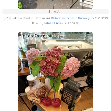
5
like/s
[P23] Bakeria Panduri - terasă. ## @
Unde mâncăm în București?
/ BUCUREȘTI
tata123 🔱
foto by
[înc. în 06.08.26]