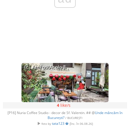
4
like/s
[P16] Nuria Coffee Studio - decor de Sf. Valentin. ## @
Unde mâncăm în
București?
/ BUCUREȘTI
tata123 🔱
foto by
[înc. în 06.08.26]