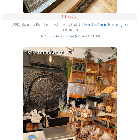
4
like/s
[P20] Bakeria Panduri - prăjituri. ## @
Unde mâncăm în București?
/
BUCUREȘTI
tata123 🔱
foto by
[înc. în 06.08.26]