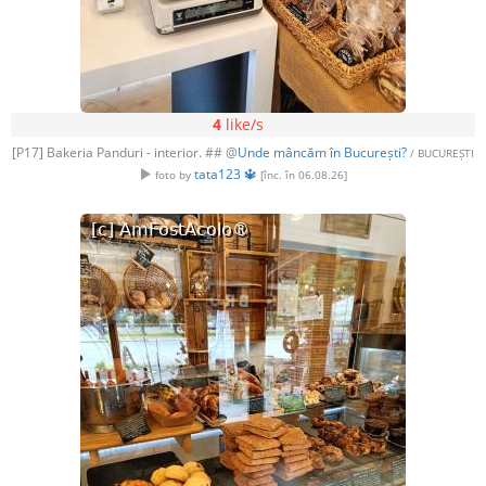
4
like/s
[P17] Bakeria Panduri - interior. ## @
Unde mâncăm în București?
/ BUCUREȘTI
tata123 🔱
foto by
[înc. în 06.08.26]