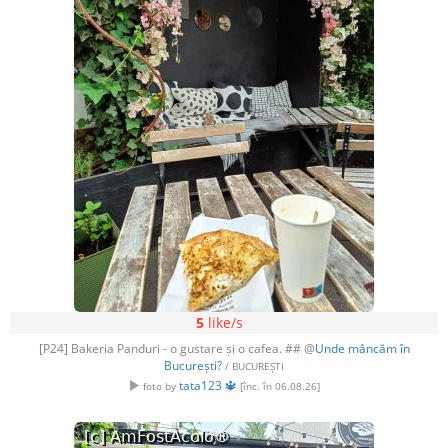
5
like/s
[P24] Bakeria Panduri - o gustare și o cafea. ## @
Unde mâncăm în
București?
/ BUCUREȘTI
tata123 🔱
foto by
[înc. în 06.08.26]