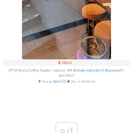
5
like/s
[P15] Nuria Coffee Studio - interior. ## @
Unde mâncăm în București?
/
BUCUREȘTI
tata123 🔱
foto by
[înc. în 06.08.26]
ad