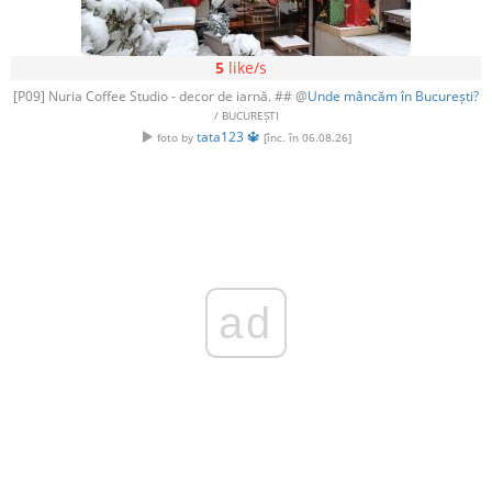
5
like/s
[P09] Nuria Coffee Studio - decor de iarnă. ## @
Unde mâncăm în București?
/ BUCUREȘTI
tata123 🔱
foto by
[înc. în 06.08.26]
ad