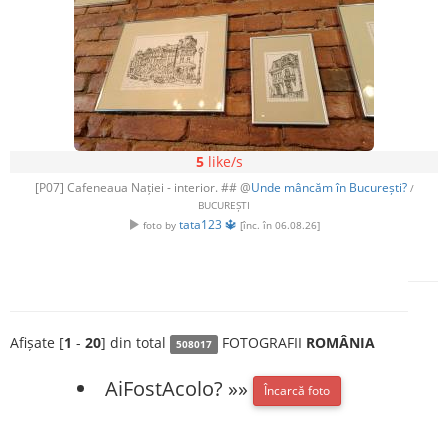
5
like/s
[P07] Cafeneaua Nației - interior. ## @
Unde mâncăm în București?
/
BUCUREȘTI
tata123 🔱
foto by
[înc. în 06.08.26]
Afișate [
1
-
20
] din total
FOTOGRAFII
ROMÂNIA
508017
AiFostAcolo? »»
Încarcă foto