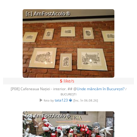
5
like/s
[P08] Cafeneaua Nației - interior. ## @
Unde mâncăm în București?
/
BUCUREȘTI
tata123 🔱
foto by
[înc. în 06.08.26]