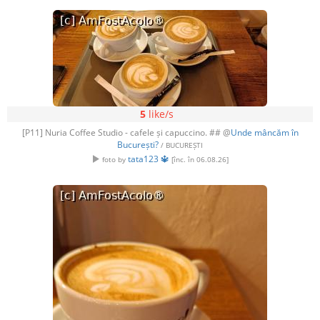
5
like/s
[P11] Nuria Coffee Studio - cafele și capuccino. ## @
Unde mâncăm în
București?
/ BUCUREȘTI
tata123 🔱
foto by
[înc. în 06.08.26]