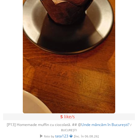
5
like/s
[P13] Homemade muffin cu ciocolată. ## @
Unde mâncăm în București?
/
BUCUREȘTI
tata123 🔱
foto by
[înc. în 06.08.26]