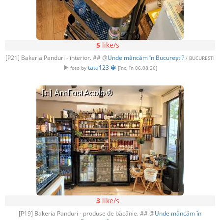
5
like/s
[P21] Bakeria Panduri - interior. ## @
Unde mâncăm în București?
/ BUCUREȘTI
tata123 🔱
foto by
[înc. în 06.08.26]
3
like/s
[P19] Bakeria Panduri - produse de băcănie. ## @
Unde mâncăm în