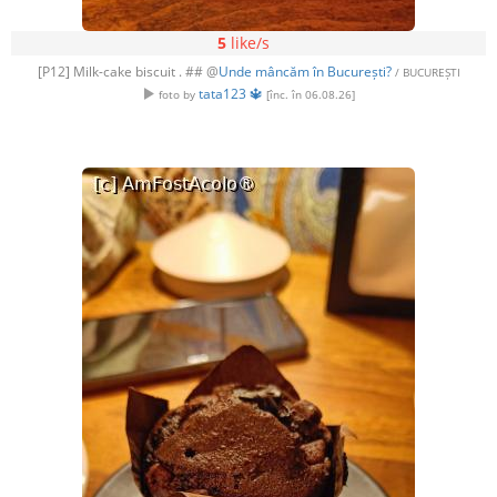
5
like/s
[P12] Milk-cake biscuit . ## @
Unde mâncăm în București?
/ BUCUREȘTI
tata123 🔱
foto by
[înc. în 06.08.26]