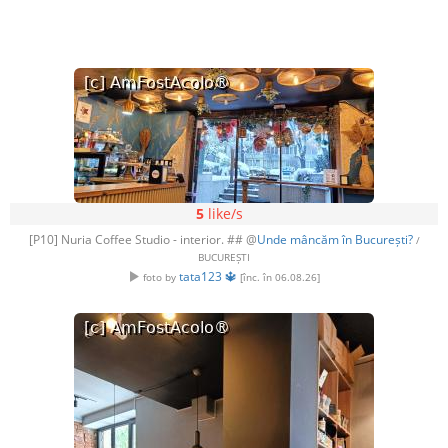
5
like/s
[P10] Nuria Coffee Studio - interior. ## @
Unde mâncăm în București?
/
BUCUREȘTI
tata123 🔱
foto by
[înc. în 06.08.26]