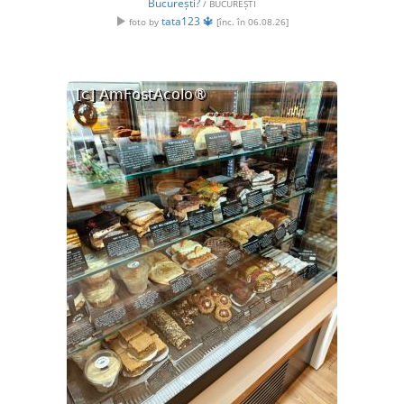
București?
/ BUCUREȘTI
tata123 🔱
foto by
[înc. în 06.08.26]