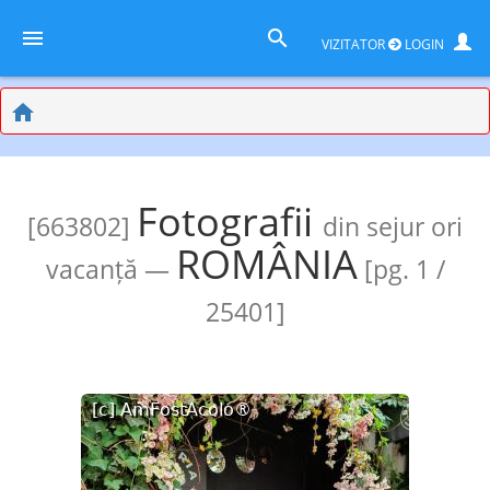
VIZITATOR
LOGIN
Fotografii
[663802]
din sejur ori
ROMÂNIA
vacanță —
[pg. 1 /
25401]