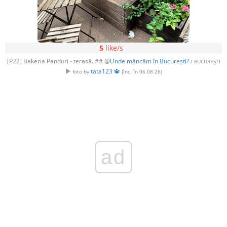
5
like/s
[P22] Bakeria Panduri - terasă. ## @
Unde mâncăm în București?
/ BUCUREȘTI
tata123 🔱
foto by
[înc. în 06.08.26]
ad