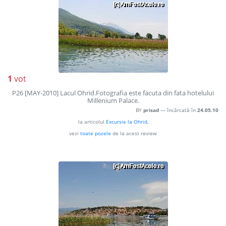
1
vot
P26 [MAY-2010] Lacul Ohrid.Fotografia este facuta din fata hotelului
Millenium Palace.
BY
prisad
— încărcată în
24.05.10
la articolul
Excursie la Ohrid
,
vezi
toate pozele
de la acest review