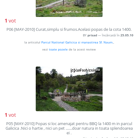
1
vot
P06 [MAY-2010] Curat,simplu si frumos.Acelasi popas de la cota 1400.
BY
prisad
— încărcată în
25.05.10
la articolul
Parcul National Galicica si manastirea Sf. Naum.
,
vezi
toate pozele
de la acest review
1
vot
P05 [MAY-2010] Popas si loc amenajat pentru BBQ la 1400 m in parcul
Galicica .Nici o hartie , nici un pet .......doar natura in toata splendoarea
ei .