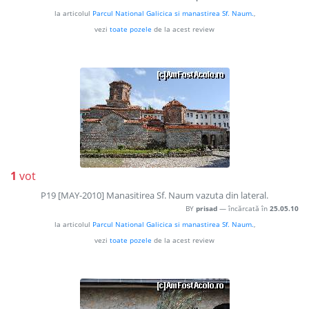
la articolul
Parcul National Galicica si manastirea Sf. Naum.
,
vezi
toate pozele
de la acest review
1
vot
P19 [MAY-2010] Manasitirea Sf. Naum vazuta din lateral.
BY
prisad
— încărcată în
25.05.10
la articolul
Parcul National Galicica si manastirea Sf. Naum.
,
vezi
toate pozele
de la acest review