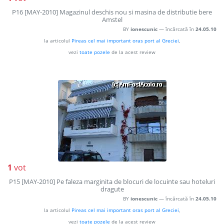
P16 [MAY-2010] Magazinul deschis nou si masina de distributie bere
Amstel
BY
ionescunic
— încărcată în
24.05.10
la articolul
Pireas cel mai important oras port al Greciei
,
vezi
toate pozele
de la acest review
1
vot
P15 [MAY-2010] Pe faleza marginita de blocuri de locuinte sau hoteluri
dragute
BY
ionescunic
— încărcată în
24.05.10
la articolul
Pireas cel mai important oras port al Greciei
,
vezi
toate pozele
de la acest review