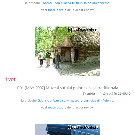
la articolul
Sancrai - sau cum sa te tii in sa pe orice vreme
,
vezi
toate pozele
de la acest review
1
vot
P01 [MAY-2007] Muzeul satului polonez-casa traditionala
BY
adria
— încărcată în
26.05.10
la articolul
Gdansk, o foarte convingatoare particica din Polonia
,
vezi
toate pozele
de la acest review