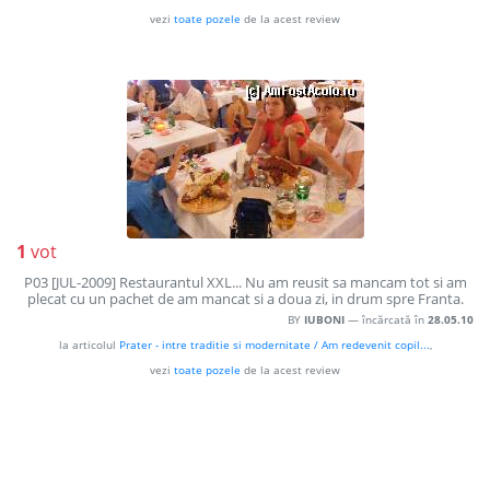
vezi
toate pozele
de la acest review
1
vot
P03 [JUL-2009] Restaurantul XXL... Nu am reusit sa mancam tot si am
plecat cu un pachet de am mancat si a doua zi, in drum spre Franta.
BY
IUBONI
— încărcată în
28.05.10
la articolul
Prater - intre traditie si modernitate / Am redevenit copil...
,
vezi
toate pozele
de la acest review