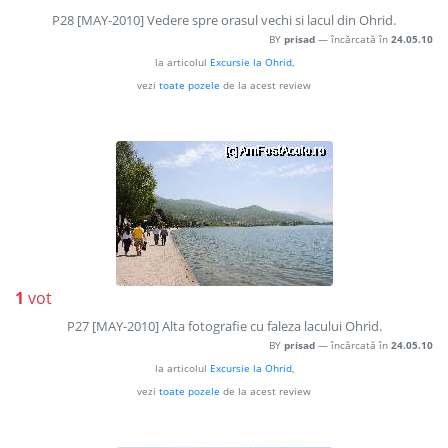
P28 [MAY-2010] Vedere spre orasul vechi si lacul din Ohrid.
BY
prisad
— încărcată în
24.05.10
la articolul
Excursie la Ohrid
,
vezi
toate pozele
de la acest review
1
vot
P27 [MAY-2010] Alta fotografie cu faleza lacului Ohrid.
BY
prisad
— încărcată în
24.05.10
la articolul
Excursie la Ohrid
,
vezi
toate pozele
de la acest review