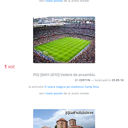
vezi
toate pozele
de la acest review
1
vot
P02 [MAY-2010] Vedere de ansamblu
BY
C05T1N
— încărcată în
25.05.10
la articolul
O seara magica pe stadionul Camp Nou
,
vezi
toate pozele
de la acest review