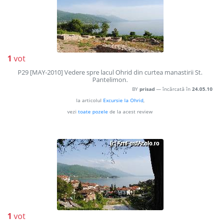
1
vot
P29 [MAY-2010] Vedere spre lacul Ohrid din curtea manastirii St.
Pantelimon.
BY
prisad
— încărcată în
24.05.10
la articolul
Excursie la Ohrid
,
vezi
toate pozele
de la acest review
1
vot