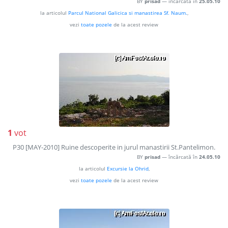
BY
prisad
— încărcată în
25.05.10
la articolul
Parcul National Galicica si manastirea Sf. Naum.
,
vezi
toate pozele
de la acest review
1
vot
P30 [MAY-2010] Ruine descoperite in jurul manastirii St.Pantelimon.
BY
prisad
— încărcată în
24.05.10
la articolul
Excursie la Ohrid
,
vezi
toate pozele
de la acest review