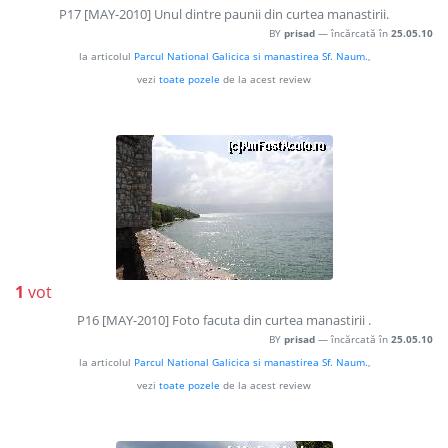
P17 [MAY-2010] Unul dintre paunii din curtea manastirii.
BY
prisad
— încărcată în
25.05.10
la articolul
Parcul National Galicica si manastirea Sf. Naum.
,
vezi
toate pozele
de la acest review
1
vot
P16 [MAY-2010] Foto facuta din curtea manastirii .
BY
prisad
— încărcată în
25.05.10
la articolul
Parcul National Galicica si manastirea Sf. Naum.
,
vezi
toate pozele
de la acest review