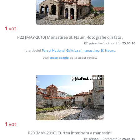
1
vot
P22 [MAY-2010] Manastirea Sf. Naum -fotografie din fata .
BY
prisad
— încărcată în
25.05.10
la articolul
Parcul National Galicica si manastirea Sf. Naum.
,
vezi
toate pozele
de la acest review
1
vot
P20 [MAY-2010] Curtea interioara a manastirii.
BY
prisad
— încărcată în
25.05.10