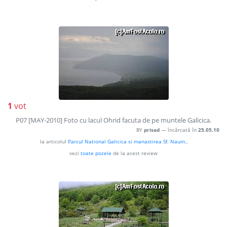
1
vot
P07 [MAY-2010] Foto cu lacul Ohrid facuta de pe muntele Galicica.
BY
prisad
— încărcată în
25.05.10
la articolul
Parcul National Galicica si manastirea Sf. Naum.
,
vezi
toate pozele
de la acest review