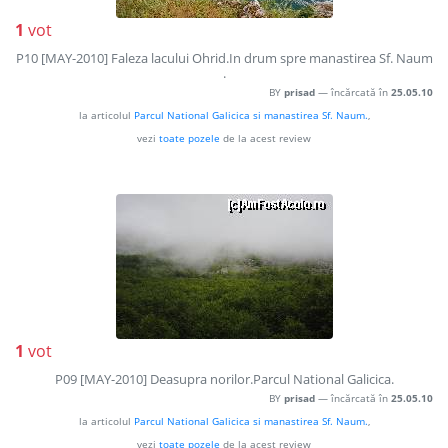
1
vot
P10 [MAY-2010] Faleza lacului Ohrid.In drum spre manastirea Sf. Naum
.
BY
prisad
— încărcată în
25.05.10
la articolul
Parcul National Galicica si manastirea Sf. Naum.
,
vezi
toate pozele
de la acest review
1
vot
P09 [MAY-2010] Deasupra norilor.Parcul National Galicica.
BY
prisad
— încărcată în
25.05.10
la articolul
Parcul National Galicica si manastirea Sf. Naum.
,
vezi
toate pozele
de la acest review