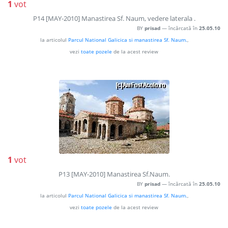
1
vot
P14 [MAY-2010] Manastirea Sf. Naum, vedere laterala .
BY
prisad
— încărcată în
25.05.10
la articolul
Parcul National Galicica si manastirea Sf. Naum.
,
vezi
toate pozele
de la acest review
1
vot
P13 [MAY-2010] Manastirea Sf.Naum.
BY
prisad
— încărcată în
25.05.10
la articolul
Parcul National Galicica si manastirea Sf. Naum.
,
vezi
toate pozele
de la acest review