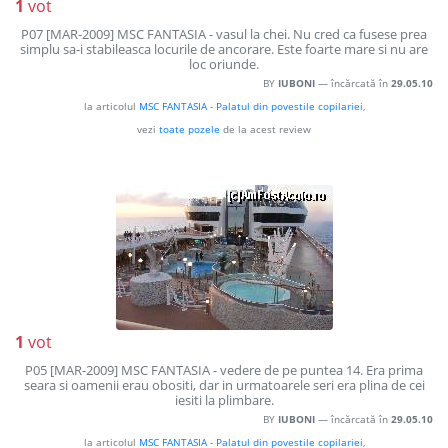
1
vot
P07 [MAR-2009] MSC FANTASIA - vasul la chei. Nu cred ca fusese prea
simplu sa-i stabileasca locurile de ancorare. Este foarte mare si nu are
loc oriunde.
BY
IUBONI
— încărcată în
29.05.10
la articolul
MSC FANTASIA - Palatul din povestile copilariei
,
vezi
toate pozele
de la acest review
1
vot
P05 [MAR-2009] MSC FANTASIA - vedere de pe puntea 14. Era prima
seara si oamenii erau obositi, dar in urmatoarele seri era plina de cei
iesiti la plimbare.
BY
IUBONI
— încărcată în
29.05.10
la articolul
MSC FANTASIA - Palatul din povestile copilariei
,