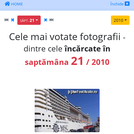
HOME
Închide
21
2010
SĂPT.
Cele mai votate fotografii
-
dintre cele
încărcate în
21
saptămâna
/ 2010