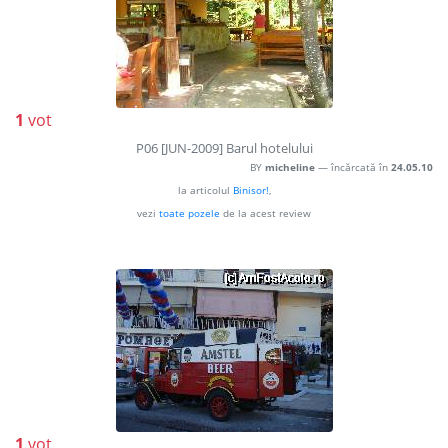
1
vot
P06 [JUN-2009] Barul hotelului
BY
micheline
— încărcată în
24.05.10
la articolul
Binisor!
,
vezi
toate pozele
de la acest review
1
vot