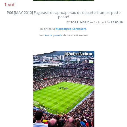
1
vot
P06 [MAY-2010] Fagarasii, de aproape sau de departe, frumosi peste
poate!
BY
TORA INGRID
— încărcată în
25.05.10
la articolul
Manastirea Cartisoara
,
vezi
toate pozele
de la acest review