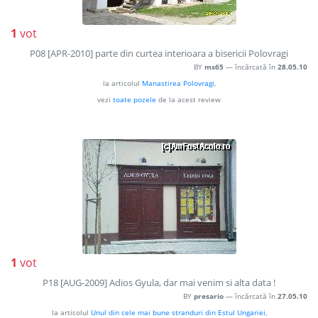
1
vot
P08 [APR-2010] parte din curtea interioara a bisericii Polovragi
BY
ms65
— încărcată în
28.05.10
la articolul
Manastirea Polovragi
,
vezi
toate pozele
de la acest review
1
vot
P18 [AUG-2009] Adios Gyula, dar mai venim si alta data !
BY
presario
— încărcată în
27.05.10
la articolul
Unul din cele mai bune stranduri din Estul Ungariei
,