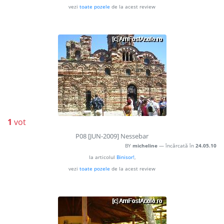
vezi
toate pozele
de la acest review
1
vot
P08 [JUN-2009] Nessebar
BY
micheline
— încărcată în
24.05.10
la articolul
Binisor!
,
vezi
toate pozele
de la acest review