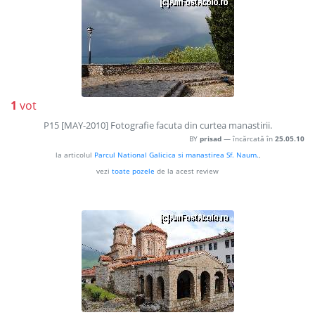
1
vot
P15 [MAY-2010] Fotografie facuta din curtea manastirii.
BY
prisad
— încărcată în
25.05.10
la articolul
Parcul National Galicica si manastirea Sf. Naum.
,
vezi
toate pozele
de la acest review