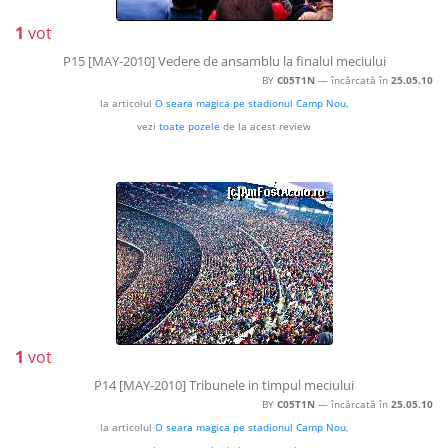
1
vot
P15 [MAY-2010] Vedere de ansamblu la finalul meciului
BY
C05T1N
— încărcată în
25.05.10
la articolul
O seara magica pe stadionul Camp Nou
,
vezi
toate pozele
de la acest review
1
vot
P14 [MAY-2010] Tribunele in timpul meciului
BY
C05T1N
— încărcată în
25.05.10
la articolul
O seara magica pe stadionul Camp Nou
,