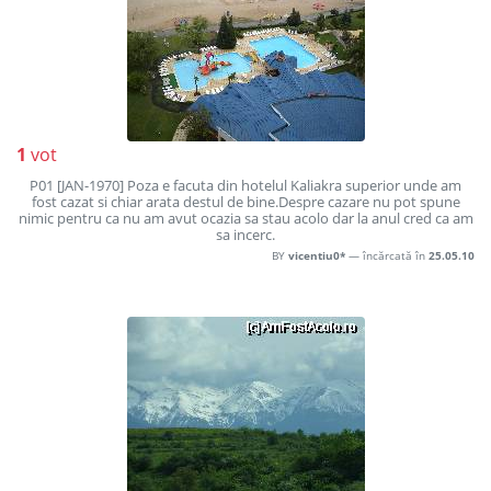
1
vot
P01 [JAN-1970] Poza e facuta din hotelul Kaliakra superior unde am
fost cazat si chiar arata destul de bine.Despre cazare nu pot spune
nimic pentru ca nu am avut ocazia sa stau acolo dar la anul cred ca am
sa incerc.
BY
vicentiu0*
— încărcată în
25.05.10