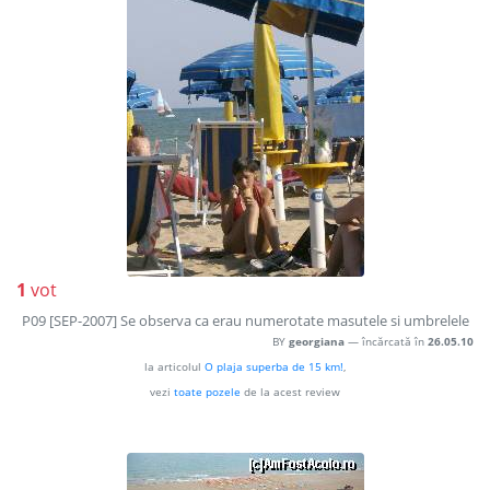
1
vot
P09 [SEP-2007] Se observa ca erau numerotate masutele si umbrelele
BY
georgiana
— încărcată în
26.05.10
la articolul
O plaja superba de 15 km!
,
vezi
toate pozele
de la acest review