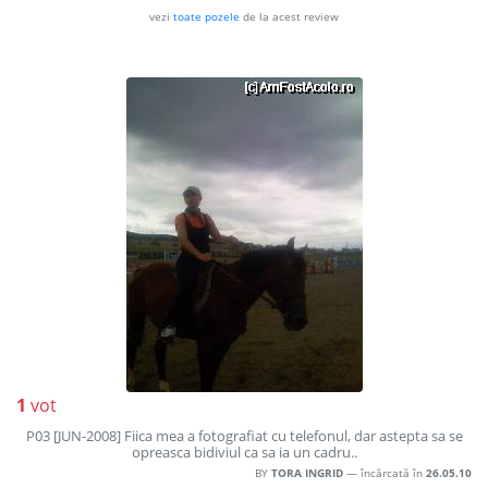
vezi
toate pozele
de la acest review
1
vot
P03 [JUN-2008] Fiica mea a fotografiat cu telefonul, dar astepta sa se
opreasca bidiviul ca sa ia un cadru..
BY
TORA INGRID
— încărcată în
26.05.10