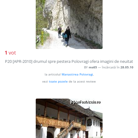
1
vot
P20 [APR-2010] drumul spre pestera Polovragi ofera imagini de neuitat
BY
ms65
— încărcată în
28.05.10
la articolul
Manastirea Polovragi
,
vezi
toate pozele
de la acest review