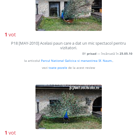
1
vot
P18 [MAY-2010] Acelasi paun care a dat un mic spectacol pentru
vizitatori.
BY
prisad
— încărcată în
25.05.10
la articolul
Parcul National Galicica si manastirea Sf. Naum.
,
vezi
toate pozele
de la acest review
1
vot