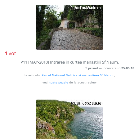
1
vot
P11 [MAY-2010] Intrarea in curtea manastirii Sf.Naum.
BY
prisad
— încărcată în
25.05.10
la articolul
Parcul National Galicica si manastirea Sf. Naum.
,
vezi
toate pozele
de la acest review