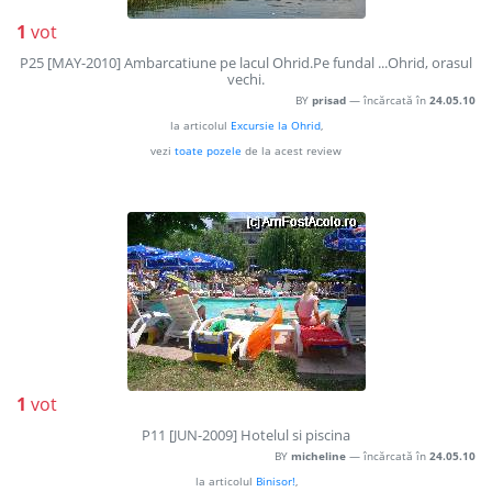
1
vot
P25 [MAY-2010] Ambarcatiune pe lacul Ohrid.Pe fundal ...Ohrid, orasul
vechi.
BY
prisad
— încărcată în
24.05.10
la articolul
Excursie la Ohrid
,
vezi
toate pozele
de la acest review
1
vot
P11 [JUN-2009] Hotelul si piscina
BY
micheline
— încărcată în
24.05.10
la articolul
Binisor!
,