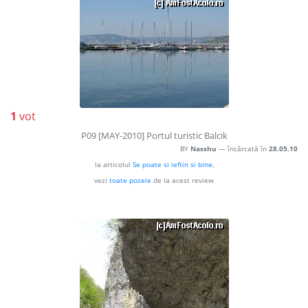
1
vot
P09 [MAY-2010] Portul turistic Balcik
BY
Nasshu
— încărcată în
28.05.10
la articolul
Se poate si ieftin si bine
,
vezi
toate pozele
de la acest review