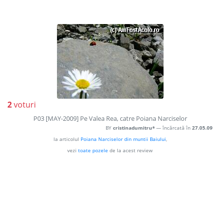
2
voturi
P03 [MAY-2009] Pe Valea Rea, catre Poiana Narciselor
BY
cristinadumitru*
— încărcată în
27.05.09
la articolul
Poiana Narciselor din muntii Baiului
,
vezi
toate pozele
de la acest review