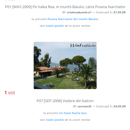
P01 [MAY-2009] Pe Valea Rea, in muntii Baiului, catre Poiana Narciselor
BY
cristinadumitru*
— încărcată în
27.05.09
la articolul
Poiana Narciselor din muntii Baiului
,
vezi
toate pozele
de la acest review
1
vot
P07 [SEP-2008] Vedere din balcon
BY
carmenIS
— încărcată în
24.05.09
la articolul
Un hotel foarte bun
,
vezi
toate pozele
de la acest review