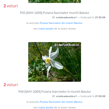
2
voturi
P05 [MAY-2009] Poiana Narciselor muntii Baiului
BY
cristinadumitru*
— încărcată în
27.05.09
la articolul
Poiana Narciselor din muntii Baiului
,
vezi
toate pozele
de la acest review
2
voturi
P04 [MAY-2009] Poiana Narciselor in muntii Baiului
BY
cristinadumitru*
— încărcată în
27.05.09
la articolul
Poiana Narciselor din muntii Baiului
,
vezi
toate pozele
de la acest review