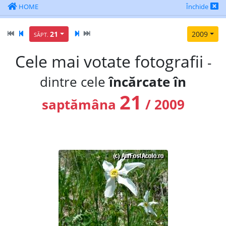
HOME
Închide
21
2009
SĂPT.
Cele mai votate fotografii
-
dintre cele
încărcate în
21
saptămâna
/ 2009