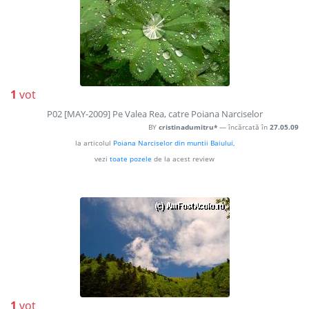
1
vot
P02 [MAY-2009] Pe Valea Rea, catre Poiana Narciselor
BY
cristinadumitru*
— încărcată în
27.05.09
la articolul
Poiana Narciselor din muntii Baiului
,
vezi
toate pozele
de la acest review
1
vot