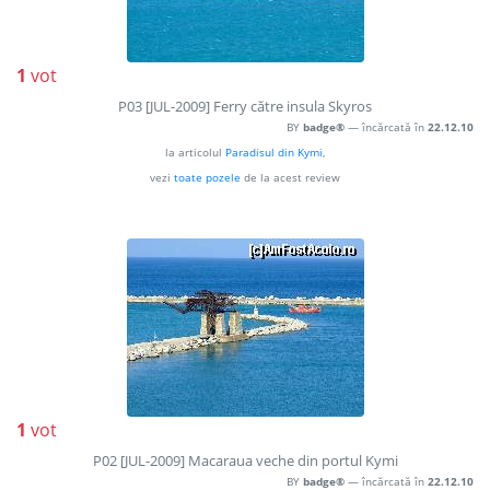
1
vot
P03 [JUL-2009] Ferry către insula Skyros
BY
badge®
— încărcată în
22.12.10
la articolul
Paradisul din Kymi
,
vezi
toate pozele
de la acest review
1
vot
P02 [JUL-2009] Macaraua veche din portul Kymi
BY
badge®
— încărcată în
22.12.10