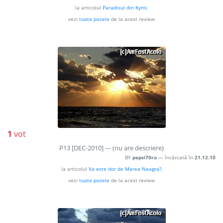
la articolul
Paradisul din Kymi
,
vezi
toate pozele
de la acest review
1
vot
P13 [DEC-2010] --- (nu are descriere)
BY
pepsi70ro
— încărcată în
21.12.10
la articolul
Va este dor de Marea Neagra?
,
vezi
toate pozele
de la acest review