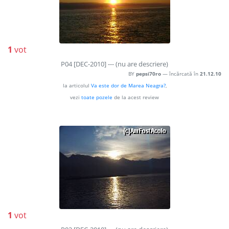
1
vot
P04 [DEC-2010] --- (nu are descriere)
BY
pepsi70ro
— încărcată în
21.12.10
la articolul
Va este dor de Marea Neagra?
,
vezi
toate pozele
de la acest review
1
vot