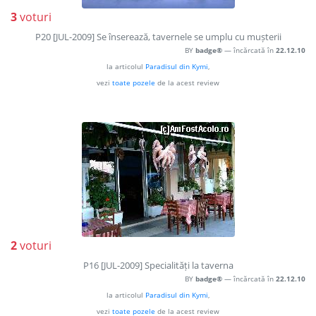
3
voturi
P20 [JUL-2009] Se înserează, tavernele se umplu cu mușterii
BY
badge®
— încărcată în
22.12.10
la articolul
Paradisul din Kymi
,
vezi
toate pozele
de la acest review
2
voturi
P16 [JUL-2009] Specialități la taverna
BY
badge®
— încărcată în
22.12.10
la articolul
Paradisul din Kymi
,
vezi
toate pozele
de la acest review