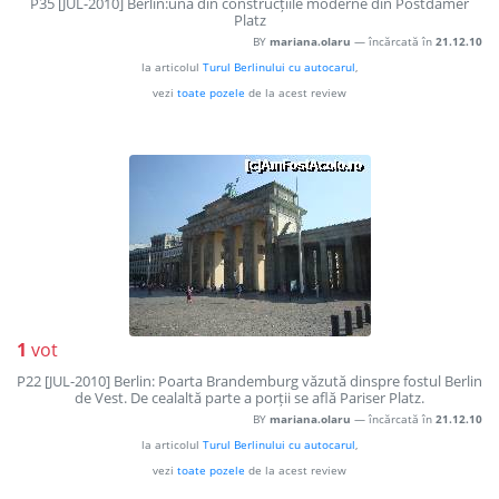
P35 [JUL-2010] Berlin:una din construcțiile moderne din Postdamer
Platz
BY
mariana.olaru
— încărcată în
21.12.10
la articolul
Turul Berlinului cu autocarul
,
vezi
toate pozele
de la acest review
1
vot
P22 [JUL-2010] Berlin: Poarta Brandemburg văzută dinspre fostul Berlin
de Vest. De cealaltă parte a porții se află Pariser Platz.
BY
mariana.olaru
— încărcată în
21.12.10
la articolul
Turul Berlinului cu autocarul
,
vezi
toate pozele
de la acest review