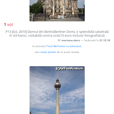
1
vot
P13 [JUL-2010] Domul din Berlin(Berliner Dom), o splendidă catedrală
în stil baroc, vizitabilă contra cost(10 euro inclusiv fotografiatul)
BY
mariana.olaru
— încărcată în
21.12.10
la articolul
Turul Berlinului cu autocarul
,
vezi
toate pozele
de la acest review