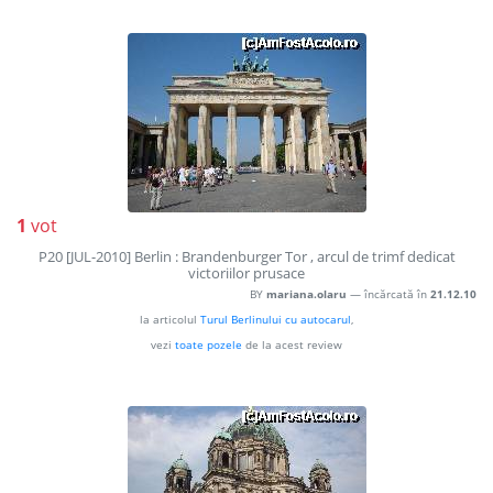
1
vot
P20 [JUL-2010] Berlin : Brandenburger Tor , arcul de trimf dedicat
victoriilor prusace
BY
mariana.olaru
— încărcată în
21.12.10
la articolul
Turul Berlinului cu autocarul
,
vezi
toate pozele
de la acest review