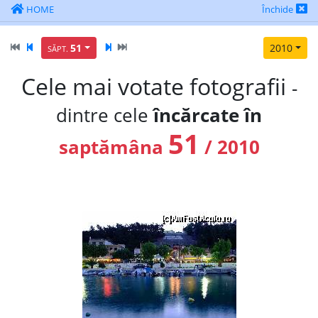
HOME
Închide
51
2010
SĂPT.
Cele mai votate fotografii
-
dintre cele
încărcate în
51
saptămâna
/ 2010