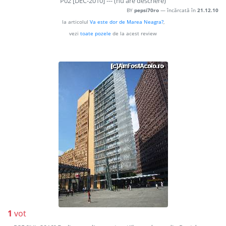
P02 [DEC-2010] --- (nu are descriere)
BY
pepsi70ro
— încărcată în
21.12.10
la articolul
Va este dor de Marea Neagra?
,
vezi
toate pozele
de la acest review
1
vot