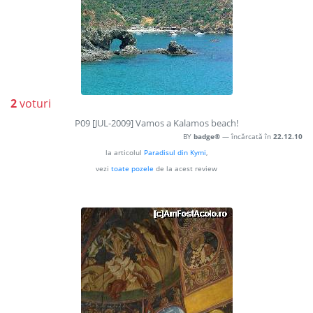
2
voturi
P09 [JUL-2009] Vamos a Kalamos beach!
BY
badge®
— încărcată în
22.12.10
la articolul
Paradisul din Kymi
,
vezi
toate pozele
de la acest review