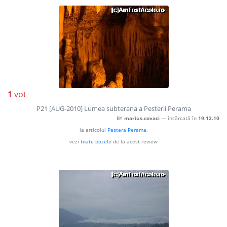
1
vot
P21 [AUG-2010] Lumea subterana a Pesterii Perama
BY
marius.covaci
— încărcată în
19.12.10
la articolul
Pestera Perama
,
vezi
toate pozele
de la acest review