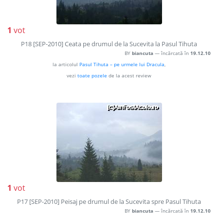
1
vot
P18 [SEP-2010] Ceata pe drumul de la Sucevita la Pasul Tihuta
BY
biancuta
— încărcată în
19.12.10
la articolul
Pasul Tihuta – pe urmele lui Dracula
,
vezi
toate pozele
de la acest review
1
vot
P17 [SEP-2010] Peisaj pe drumul de la Sucevita spre Pasul Tihuta
BY
biancuta
— încărcată în
19.12.10