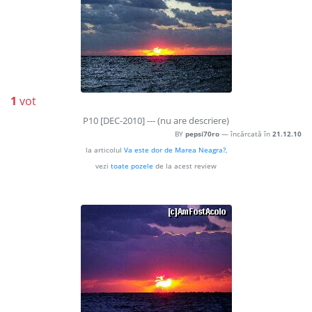
1
vot
P10 [DEC-2010] --- (nu are descriere)
BY
pepsi70ro
— încărcată în
21.12.10
la articolul
Va este dor de Marea Neagra?
,
vezi
toate pozele
de la acest review