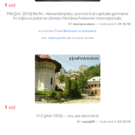
1
vot
P06 [JUL-2010] Berlin : Alexanderplatz, punctul 0 al capitalei germane.
În mijlocul pieței se zărește Fântâna Prieteniei Internaționale.
BY
mariana.olaru
— încărcată în
21.12.10
la articolul
Turul Berlinului cu autocarul
,
vezi
toate pozele
de la acest review
1
vot
P12 [JAN-1970] --- (nu are descriere)
BY
raoulp55
— încărcată în
21.12.10