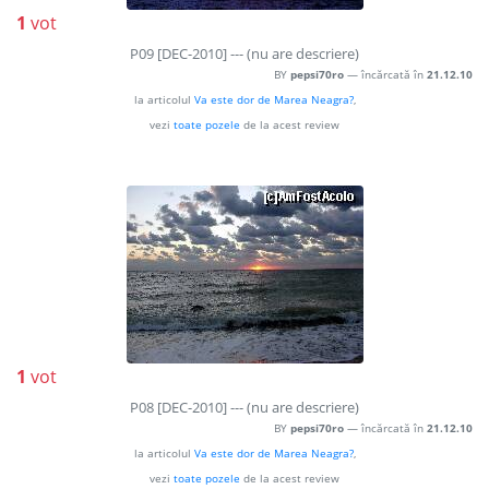
1
vot
P09 [DEC-2010] --- (nu are descriere)
BY
pepsi70ro
— încărcată în
21.12.10
la articolul
Va este dor de Marea Neagra?
,
vezi
toate pozele
de la acest review
1
vot
P08 [DEC-2010] --- (nu are descriere)
BY
pepsi70ro
— încărcată în
21.12.10
la articolul
Va este dor de Marea Neagra?
,
vezi
toate pozele
de la acest review