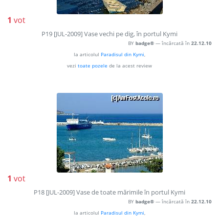
1
vot
P19 [JUL-2009] Vase vechi pe dig, în portul Kymi
BY
badge®
— încărcată în
22.12.10
la articolul
Paradisul din Kymi
,
vezi
toate pozele
de la acest review
1
vot
P18 [JUL-2009] Vase de toate mărimile în portul Kymi
BY
badge®
— încărcată în
22.12.10
la articolul
Paradisul din Kymi
,