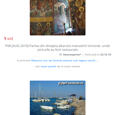
1
vot
P08 [AUG-2010] Partea din dreapta altarului manastirii Voronet, unde
picturile au fost restaurate
BY
ileanaxperta*
— încărcată în
23.12.10
la articolul
Albastrul unic de Voronet paleste sub negura vremii...
,
vezi
toate pozele
de la acest review