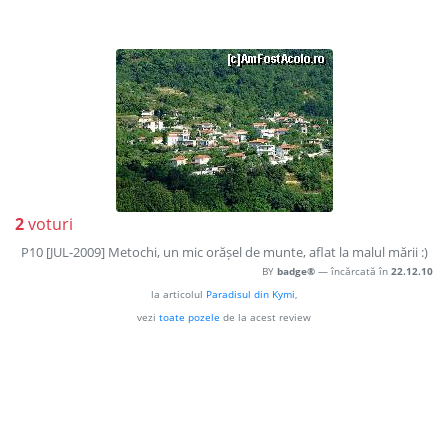
2
voturi
P10 [JUL-2009] Metochi, un mic orășel de munte, aflat la malul mării :)
BY
badge®
— încărcată în
22.12.10
la articolul
Paradisul din Kymi
,
vezi
toate pozele
de la acest review