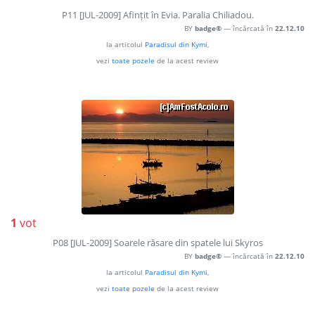
P11 [JUL-2009] Afințit în Evia. Paralia Chiliadou.
BY
badge®
— încărcată în
22.12.10
la articolul
Paradisul din Kymi
,
vezi
toate pozele
de la acest review
1
vot
P08 [JUL-2009] Soarele răsare din spatele lui Skyros
BY
badge®
— încărcată în
22.12.10
la articolul
Paradisul din Kymi
,
vezi
toate pozele
de la acest review