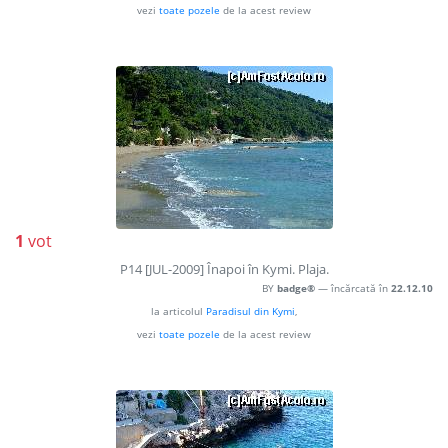
vezi
toate pozele
de la acest review
1
vot
P14 [JUL-2009] Înapoi în Kymi. Plaja.
BY
badge®
— încărcată în
22.12.10
la articolul
Paradisul din Kymi
,
vezi
toate pozele
de la acest review