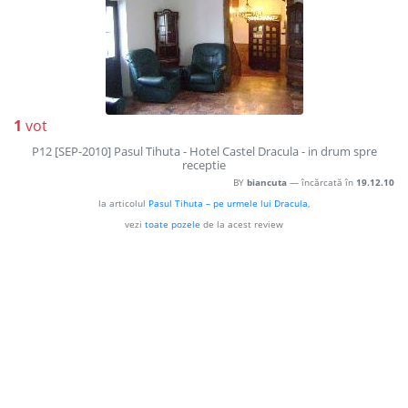
1
vot
P12 [SEP-2010] Pasul Tihuta - Hotel Castel Dracula - in drum spre
receptie
BY
biancuta
— încărcată în
19.12.10
la articolul
Pasul Tihuta – pe urmele lui Dracula
,
vezi
toate pozele
de la acest review