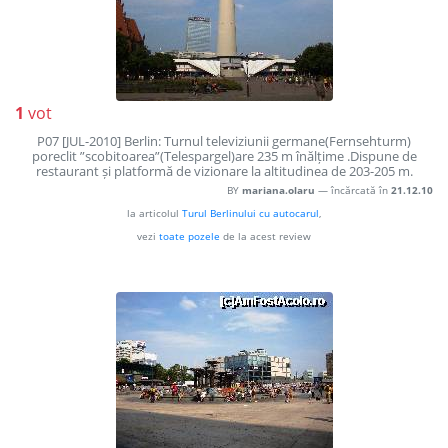
1
vot
P07 [JUL-2010] Berlin: Turnul televiziunii germane(Fernsehturm)
poreclit ”scobitoarea”(Telespargel)are 235 m înălțime .Dispune de
restaurant și platformă de vizionare la altitudinea de 203-205 m.
BY
mariana.olaru
— încărcată în
21.12.10
la articolul
Turul Berlinului cu autocarul
,
vezi
toate pozele
de la acest review