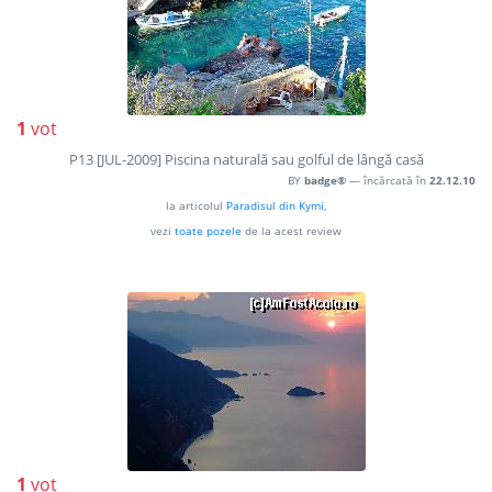
1
vot
P13 [JUL-2009] Piscina naturală sau golful de lângă casă
BY
badge®
— încărcată în
22.12.10
la articolul
Paradisul din Kymi
,
vezi
toate pozele
de la acest review
1
vot