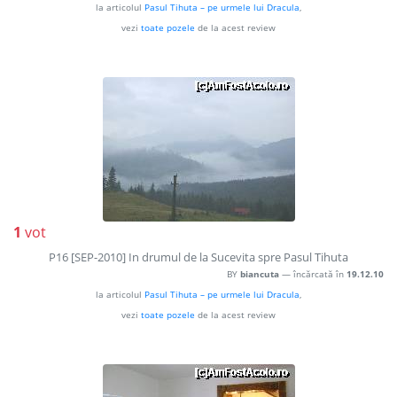
la articolul
Pasul Tihuta – pe urmele lui Dracula
,
vezi
toate pozele
de la acest review
1
vot
P16 [SEP-2010] In drumul de la Sucevita spre Pasul Tihuta
BY
biancuta
— încărcată în
19.12.10
la articolul
Pasul Tihuta – pe urmele lui Dracula
,
vezi
toate pozele
de la acest review