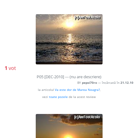
1
vot
P05 [DEC-2010] --- (nu are descriere)
BY
pepsi70ro
— încărcată în
21.12.10
la articolul
Va este dor de Marea Neagra?
,
vezi
toate pozele
de la acest review