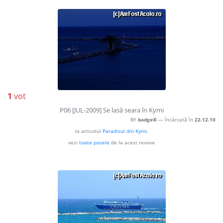
1
vot
P06 [JUL-2009] Se lasă seara în Kymi
BY
badge®
— încărcată în
22.12.10
la articolul
Paradisul din Kymi
,
vezi
toate pozele
de la acest review