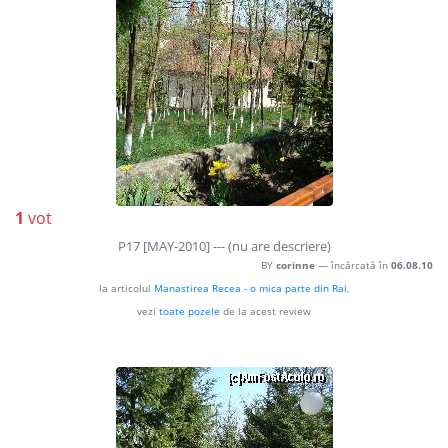
1
vot
P17 [MAY-2010] --- (nu are descriere)
BY
corinne
— încărcată în
06.08.10
la articolul
Manastirea Recea - o mica parte din Rai
,
vezi
toate pozele
de la acest review