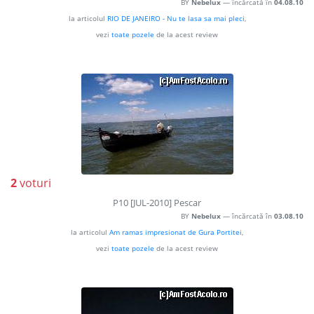
BY
Nebelux
— încărcată în
04.08.10
la articolul
RIO DE JANEIRO - Nu te lasa sa mai pleci
,
vezi
toate pozele
de la acest review
2
voturi
P10 [JUL-2010] Pescar
BY
Nebelux
— încărcată în
03.08.10
la articolul
Am ramas impresionat de Gura Portitei
,
vezi
toate pozele
de la acest review