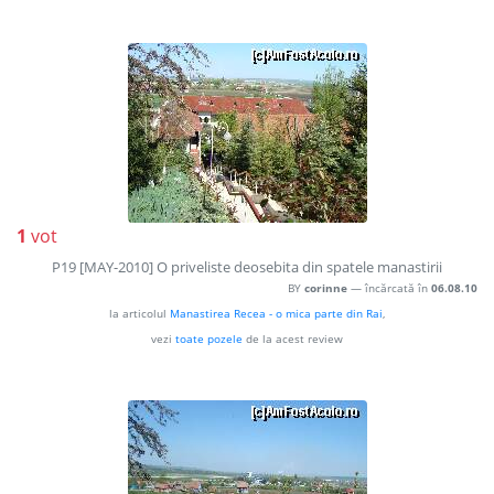
1
vot
P19 [MAY-2010] O priveliste deosebita din spatele manastirii
BY
corinne
— încărcată în
06.08.10
la articolul
Manastirea Recea - o mica parte din Rai
,
vezi
toate pozele
de la acest review