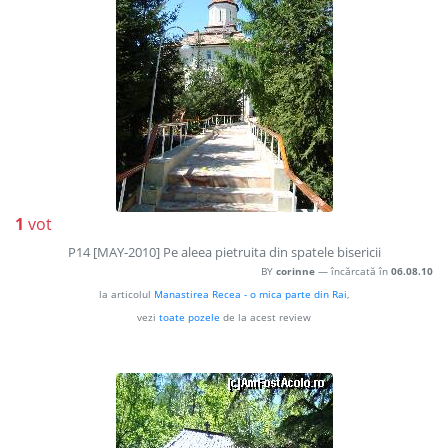
1
vot
P14 [MAY-2010] Pe aleea pietruita din spatele bisericii
BY
corinne
— încărcată în
06.08.10
la articolul
Manastirea Recea - o mica parte din Rai
,
vezi
toate pozele
de la acest review