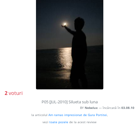
2
voturi
P05 [JUL-2010] Silueta sub luna
BY
Nebelux
— încărcată în
03.08.10
la articolul
Am ramas impresionat de Gura Portitei
,
vezi
toate pozele
de la acest review