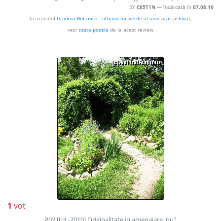
BY
C05T1N
— încărcată în
07.08.10
la articolul
Gradina Botanica - ultimul loc verde al unui oras asfixiat
,
vezi
toate pozele
de la acest review
1
vot
P02 [JUL-2010] Originalitate in amenajare, nu?