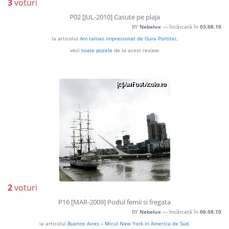
3
voturi
P02 [JUL-2010] Casute pe plaja
BY
Nebelux
— încărcată în
03.08.10
la articolul
Am ramas impresionat de Gura Portitei
,
vezi
toate pozele
de la acest review
2
voturi
P16 [MAR-2009] Podul femii si fregata
BY
Nebelux
— încărcată în
06.08.10
la articolul
Buenos Aires – Micul New York in America de Sud
,