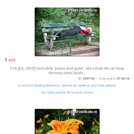
1
vot
P16 [JUL-2010] Veritabila 'peace and quiet'. Ma intreb de cat timp
dormea omul acolo...
BY
C05T1N
— încărcată în
07.08.10
la articolul
Gradina Botanica - ultimul loc verde al unui oras asfixiat
,
vezi
toate pozele
de la acest review