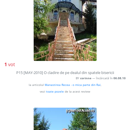
1
vot
P15 [MAY-2010] O cladire de pe dealul din spatele bisericii
BY
corinne
— încărcată în
06.08.10
la articolul
Manastirea Recea - o mica parte din Rai
,
vezi
toate pozele
de la acest review