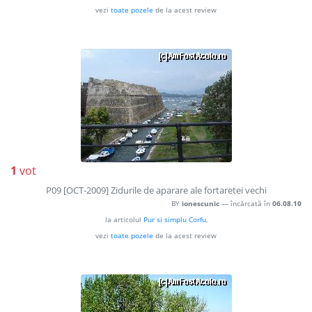
vezi
toate pozele
de la acest review
1
vot
P09 [OCT-2009] Zidurile de aparare ale fortaretei vechi
BY
ionescunic
— încărcată în
06.08.10
la articolul
Pur si simplu Corfu
,
vezi
toate pozele
de la acest review