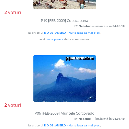
2
voturi
P19 [FEB-2009] Copacabana
BY
Nebelux
— încărcată în
04.08.10
la articolul
RIO DE JANEIRO - Nu te lasa sa mai pleci
,
vezi
toate pozele
de la acest review
2
voturi
P06 [FEB-2009] Muntele Corcovado
BY
Nebelux
— încărcată în
04.08.10
la articolul
RIO DE JANEIRO - Nu te lasa sa mai pleci
,