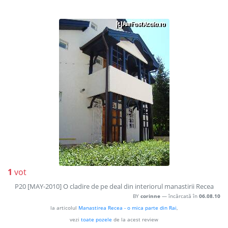
1
vot
P20 [MAY-2010] O cladire de pe deal din interiorul manastirii Recea
BY
corinne
— încărcată în
06.08.10
la articolul
Manastirea Recea - o mica parte din Rai
,
vezi
toate pozele
de la acest review