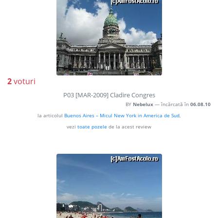
2
voturi
P03 [MAR-2009] Cladire Congres
BY
Nebelux
— încărcată în
06.08.10
la articolul
Buenos Aires – Micul New York in America de Sud
,
vezi
toate pozele
de la acest review