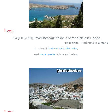
1
vot
P04 [JUL-2010] Privelistea vazuta de la Acropolele din Lindoa
BY
corinne
— încărcată în
07.08.10
la articolul
Lindos si Valea Fluturilor
,
vezi
toate pozele
de la acest review