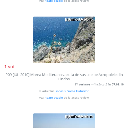
vezi
toate pozele
de la acest review
1
vot
P09 [JUL-2010] Marea Mediterana vazuta de sus , de pe Acropolele din
Lindos
BY
corinne
— încărcată în
07.08.10
la articolul
Lindos si Valea Fluturilor
,
vezi
toate pozele
de la acest review