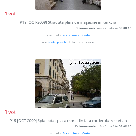
1
vot
P19 [OCT-2009] Straduta plina de magazine in Kerkyra
BY
ionescunic
— încărcată în
06.08.10
la articolul
Pur si simplu Corfu
,
vezi
toate pozele
de la acest review
1
vot
P15 [OCT-2009] Spianada , piata mare din fata cartierului venetian
BY
ionescunic
— încărcată în
06.08.10
la articolul
Pur si simplu Corfu
,