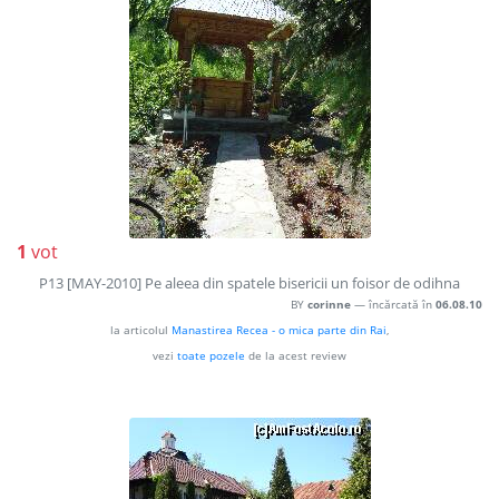
1
vot
P13 [MAY-2010] Pe aleea din spatele bisericii un foisor de odihna
BY
corinne
— încărcată în
06.08.10
la articolul
Manastirea Recea - o mica parte din Rai
,
vezi
toate pozele
de la acest review