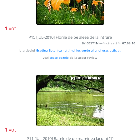
1
vot
P15 [JUL-2010] Florile de pe aleea de la intrare
BY
C05T1N
— încărcată în
07.08.10
la articolul
Gradina Botanica - ultimul loc verde al unui oras asfixiat
,
vezi
toate pozele
de la acest review
1
vot
P11 [JUL-2010] Ratele de pe marginea lacului (1)