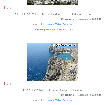
1
vot
P11 [JUL-2010] Localitatea Lindos vazuta de le Acropole
BY
corinne
— încărcată în
07.08.10
la articolul
Lindos si Valea Fluturilor
,
vezi
toate pozele
de la acest review
1
vot
P10 [JUL-2010] Unul din golfurile din Lindos
BY
corinne
— încărcată în
07.08.10
la articolul
Lindos si Valea Fluturilor
,