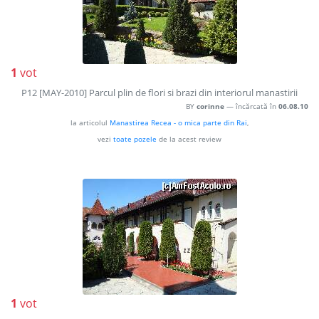
1
vot
P12 [MAY-2010] Parcul plin de flori si brazi din interiorul manastirii
BY
corinne
— încărcată în
06.08.10
la articolul
Manastirea Recea - o mica parte din Rai
,
vezi
toate pozele
de la acest review
1
vot