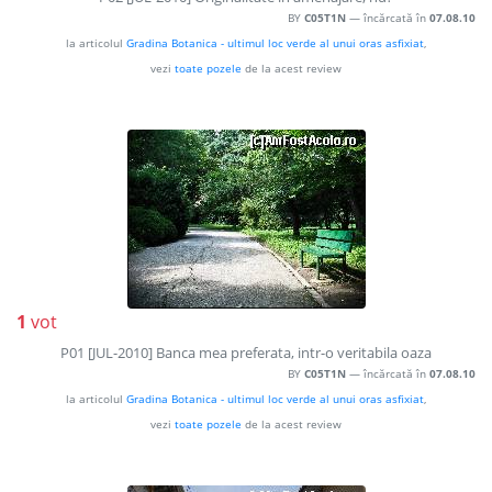
BY
C05T1N
— încărcată în
07.08.10
la articolul
Gradina Botanica - ultimul loc verde al unui oras asfixiat
,
vezi
toate pozele
de la acest review
1
vot
P01 [JUL-2010] Banca mea preferata, intr-o veritabila oaza
BY
C05T1N
— încărcată în
07.08.10
la articolul
Gradina Botanica - ultimul loc verde al unui oras asfixiat
,
vezi
toate pozele
de la acest review