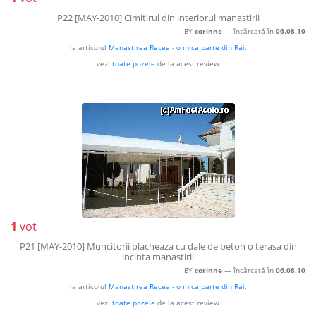
P22 [MAY-2010] Cimitirul din interiorul manastirii
BY
corinne
— încărcată în
06.08.10
la articolul
Manastirea Recea - o mica parte din Rai
,
vezi
toate pozele
de la acest review
1
vot
P21 [MAY-2010] Muncitorii placheaza cu dale de beton o terasa din
incinta manastirii
BY
corinne
— încărcată în
06.08.10
la articolul
Manastirea Recea - o mica parte din Rai
,
vezi
toate pozele
de la acest review