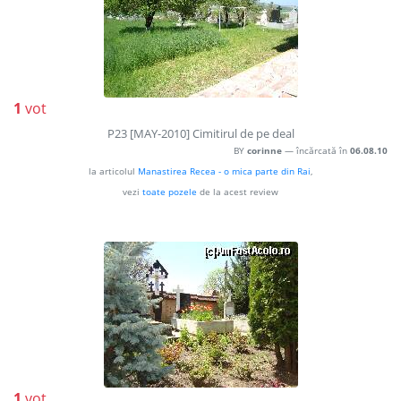
1
vot
P23 [MAY-2010] Cimitirul de pe deal
BY
corinne
— încărcată în
06.08.10
la articolul
Manastirea Recea - o mica parte din Rai
,
vezi
toate pozele
de la acest review
1
vot