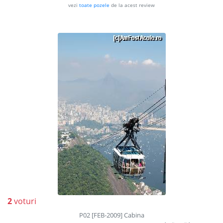
vezi
toate pozele
de la acest review
2
voturi
P02 [FEB-2009] Cabina