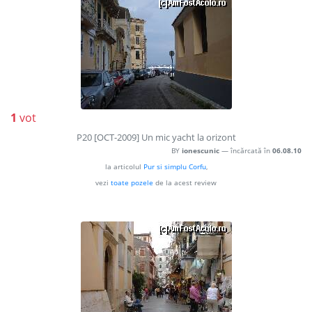
1
vot
P20 [OCT-2009] Un mic yacht la orizont
BY
ionescunic
— încărcată în
06.08.10
la articolul
Pur si simplu Corfu
,
vezi
toate pozele
de la acest review