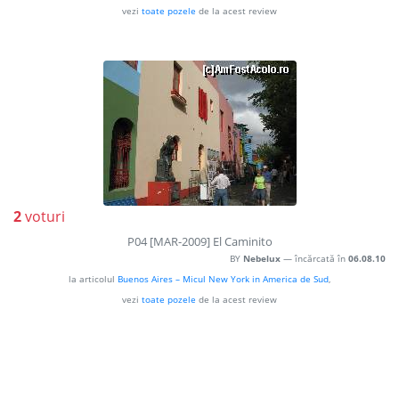
vezi
toate pozele
de la acest review
2
voturi
P04 [MAR-2009] El Caminito
BY
Nebelux
— încărcată în
06.08.10
la articolul
Buenos Aires – Micul New York in America de Sud
,
vezi
toate pozele
de la acest review