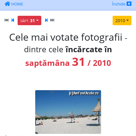
HOME
Închide
31
2010
SĂPT.
Cele mai votate fotografii
-
dintre cele
încărcate în
31
saptămâna
/ 2010