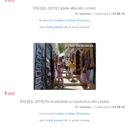
1
vot
P03 [JUL-2010] Casele albe din Lindos
BY
corinne
— încărcată în
07.08.10
la articolul
Lindos si Valea Fluturilor
,
vezi
toate pozele
de la acest review
1
vot
P02 [JUL-2010] Pe stradutele cu suveniruri din Lindos
BY
corinne
— încărcată în
07.08.10
la articolul
Lindos si Valea Fluturilor
,
vezi
toate pozele
de la acest review