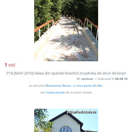
1
vot
P16 [MAY-2010] Aleea din spatele biseriicii incadrata de siruri de brazi
BY
corinne
— încărcată în
06.08.10
la articolul
Manastirea Recea - o mica parte din Rai
,
vezi
toate pozele
de la acest review