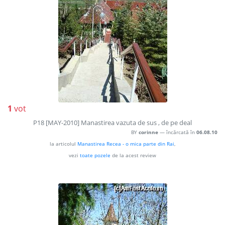
1
vot
P18 [MAY-2010] Manastirea vazuta de sus , de pe deal
BY
corinne
— încărcată în
06.08.10
la articolul
Manastirea Recea - o mica parte din Rai
,
vezi
toate pozele
de la acest review