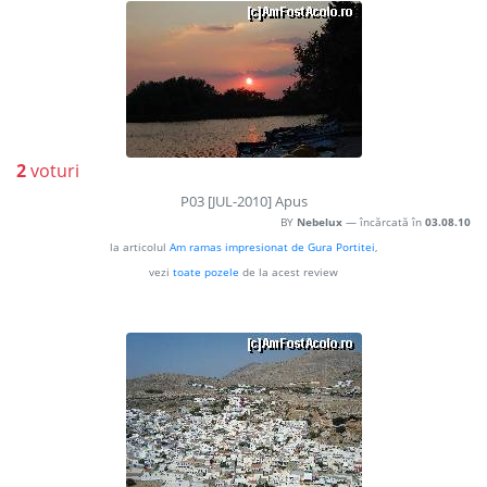
2
voturi
P03 [JUL-2010] Apus
BY
Nebelux
— încărcată în
03.08.10
la articolul
Am ramas impresionat de Gura Portitei
,
vezi
toate pozele
de la acest review