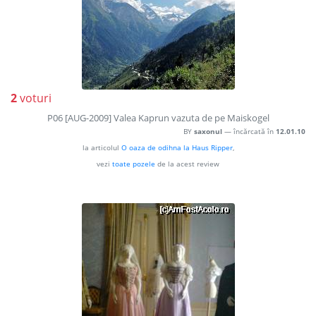
2
voturi
P06 [AUG-2009] Valea Kaprun vazuta de pe Maiskogel
BY
saxonul
— încărcată în
12.01.10
la articolul
O oaza de odihna la Haus Ripper
,
vezi
toate pozele
de la acest review