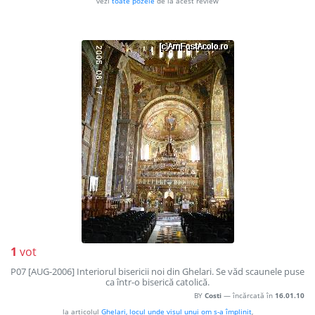
vezi
toate pozele
de la acest review
1
vot
P07 [AUG-2006] Interiorul bisericii noi din Ghelari. Se văd scaunele puse
ca într-o biserică catolică.
BY
Costi
— încărcată în
16.01.10
la articolul
Ghelari, locul unde visul unui om s-a împlinit
,