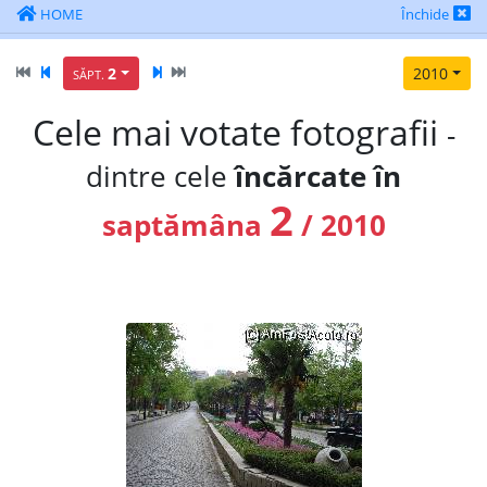
HOME
Închide
2
2010
SĂPT.
Cele mai votate fotografii
-
dintre cele
încărcate în
2
saptămâna
/ 2010