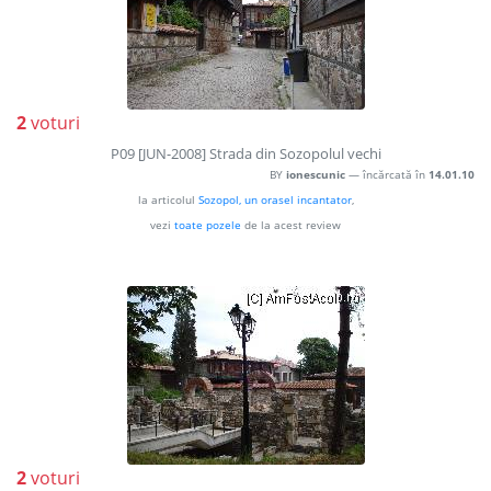
2
voturi
P09 [JUN-2008] Strada din Sozopolul vechi
BY
ionescunic
— încărcată în
14.01.10
la articolul
Sozopol, un orasel incantator
,
vezi
toate pozele
de la acest review
2
voturi