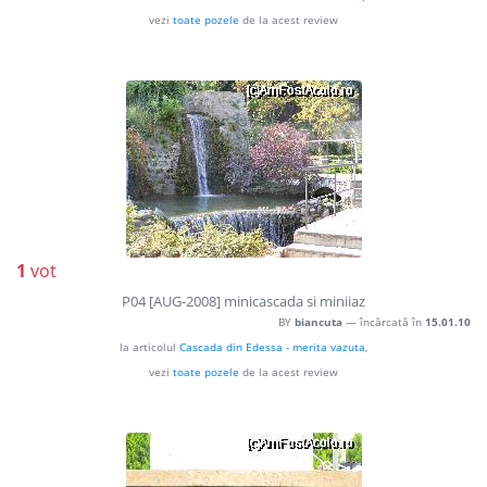
vezi
toate pozele
de la acest review
1
vot
P04 [AUG-2008] minicascada si miniiaz
BY
biancuta
— încărcată în
15.01.10
la articolul
Cascada din Edessa - merita vazuta
,
vezi
toate pozele
de la acest review