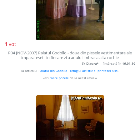
1
vot
P04 [NOV-2007] Palatul Godollo - doua din piesele vestimentare ale
imparatesei - in fiecare zi a anului imbraca alta rochie
BY
Diaura*
— încărcată în
16.01.10
la articolul
Palatul din Godollo - refugiul artistic al printesei Sissi
,
vezi
toate pozele
de la acest review