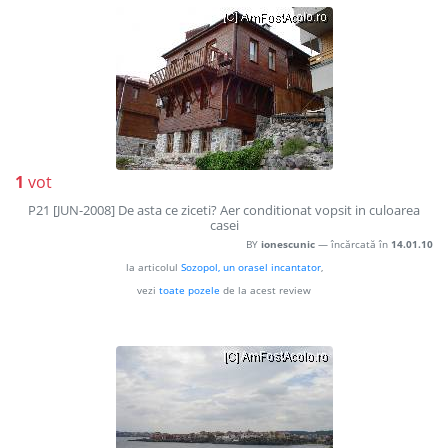
1
vot
P21 [JUN-2008] De asta ce ziceti? Aer conditionat vopsit in culoarea
casei
BY
ionescunic
— încărcată în
14.01.10
la articolul
Sozopol, un orasel incantator
,
vezi
toate pozele
de la acest review