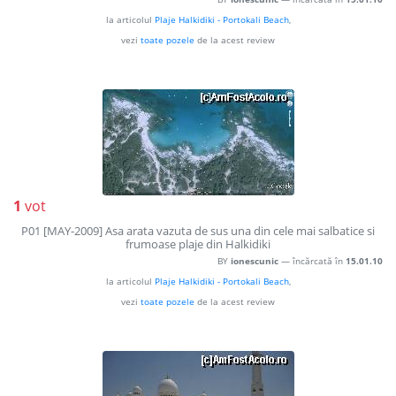
la articolul
Plaje Halkidiki - Portokali Beach
,
vezi
toate pozele
de la acest review
1
vot
P01 [MAY-2009] Asa arata vazuta de sus una din cele mai salbatice si
frumoase plaje din Halkidiki
BY
ionescunic
— încărcată în
15.01.10
la articolul
Plaje Halkidiki - Portokali Beach
,
vezi
toate pozele
de la acest review