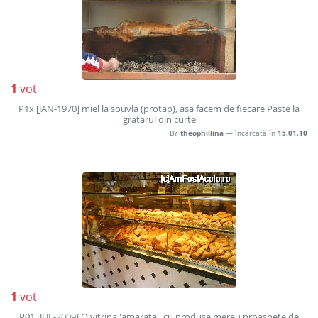
1
vot
P1x [JAN-1970] miel la souvla (protap), asa facem de fiecare Paste la
gratarul din curte
BY
theophillina
— încărcată în
15.01.10
1
vot
P01 [JUL-2009] O vitrina 'amarata', cu produse mereu proaspete de