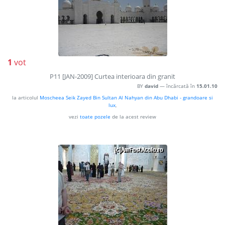
1
vot
P11 [JAN-2009] Curtea interioara din granit
BY
david
— încărcată în
15.01.10
la articolul
Moscheea Seik Zayed Bin Sultan Al Nahyan din Abu Dhabi - grandoare si
lux
,
vezi
toate pozele
de la acest review