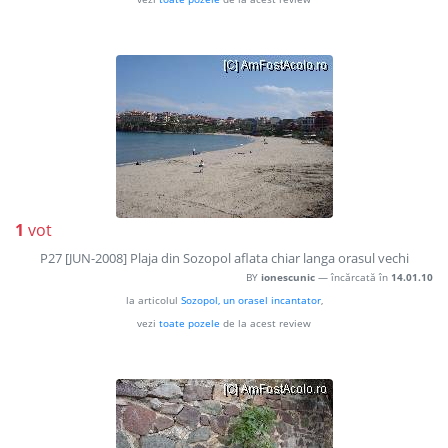
1
vot
P27 [JUN-2008] Plaja din Sozopol aflata chiar langa orasul vechi
BY
ionescunic
— încărcată în
14.01.10
la articolul
Sozopol, un orasel incantator
,
vezi
toate pozele
de la acest review