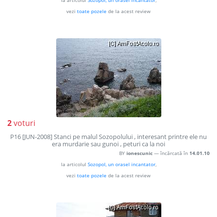
la articolul
Sozopol, un orasel incantator
,
vezi
toate pozele
de la acest review
2
voturi
P16 [JUN-2008] Stanci pe malul Sozopolului , interesant printre ele nu
era murdarie sau gunoi , peturi ca la noi
BY
ionescunic
— încărcată în
14.01.10
la articolul
Sozopol, un orasel incantator
,
vezi
toate pozele
de la acest review