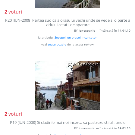
2
voturi
P20 [JUN-2008] Partea sudica a orasului vechi unde se vede si o parte a
zidului cetatii de aparare
BY
ionescunic
— încărcată în
14.01.10
la articolul
Sozopol, un orasel incantator
,
vezi
toate pozele
de la acest review
2
voturi
P19 [JUN-2008] Si cladirile mai noi incerca sa pastreze stilul , unele
BY
ionescunic
— încărcată în
14.01.10