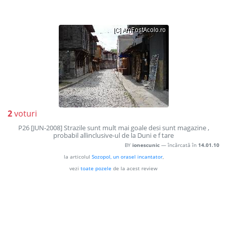
2
voturi
P26 [JUN-2008] Strazile sunt mult mai goale desi sunt magazine ,
probabil allinclusive-ul de la Duni e f tare
BY
ionescunic
— încărcată în
14.01.10
la articolul
Sozopol, un orasel incantator
,
vezi
toate pozele
de la acest review