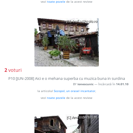
vezi
toate pozele
de la acest review
2
voturi
P10 [JUN-2008] Aici e o mehana superba cu muzica buna in surdina
BY
ionescunic
— încărcată în
14.01.10
la articolul
Sozopol, un orasel incantator
,
vezi
toate pozele
de la acest review