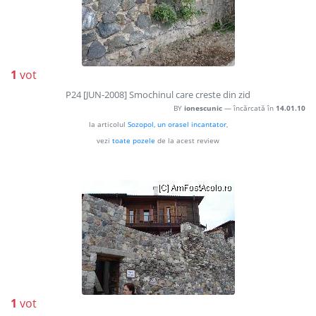
1
vot
P24 [JUN-2008] Smochinul care creste din zid
BY
ionescunic
— încărcată în
14.01.10
la articolul
Sozopol, un orasel incantator
,
vezi
toate pozele
de la acest review
1
vot