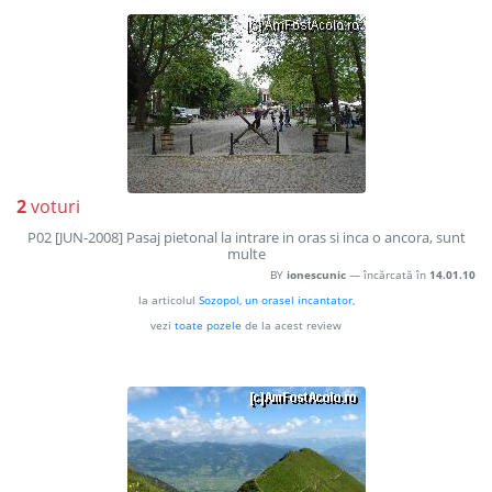
2
voturi
P02 [JUN-2008] Pasaj pietonal la intrare in oras si inca o ancora, sunt
multe
BY
ionescunic
— încărcată în
14.01.10
la articolul
Sozopol, un orasel incantator
,
vezi
toate pozele
de la acest review