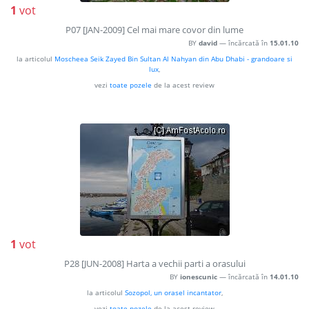
1
vot
P07 [JAN-2009] Cel mai mare covor din lume
BY
david
— încărcată în
15.01.10
la articolul
Moscheea Seik Zayed Bin Sultan Al Nahyan din Abu Dhabi - grandoare si
lux
,
vezi
toate pozele
de la acest review
1
vot
P28 [JUN-2008] Harta a vechii parti a orasului
BY
ionescunic
— încărcată în
14.01.10
la articolul
Sozopol, un orasel incantator
,
vezi
toate pozele
de la acest review