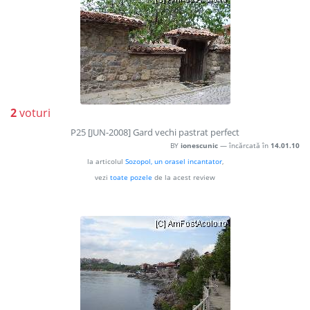
2
voturi
P25 [JUN-2008] Gard vechi pastrat perfect
BY
ionescunic
— încărcată în
14.01.10
la articolul
Sozopol, un orasel incantator
,
vezi
toate pozele
de la acest review