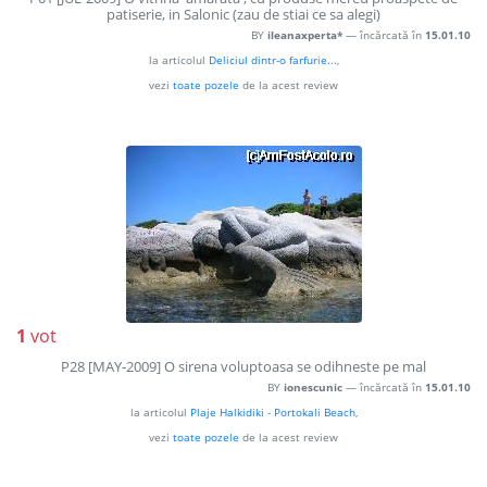
patiserie, in Salonic (zau de stiai ce sa alegi)
BY
ileanaxperta*
— încărcată în
15.01.10
la articolul
Deliciul dintr-o farfurie...
,
vezi
toate pozele
de la acest review
1
vot
P28 [MAY-2009] O sirena voluptoasa se odihneste pe mal
BY
ionescunic
— încărcată în
15.01.10
la articolul
Plaje Halkidiki - Portokali Beach
,
vezi
toate pozele
de la acest review