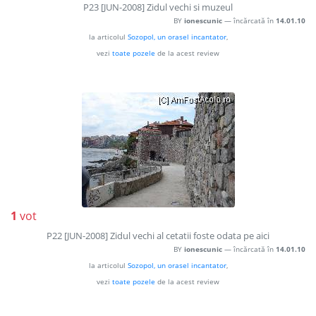
P23 [JUN-2008] Zidul vechi si muzeul
BY
ionescunic
— încărcată în
14.01.10
la articolul
Sozopol, un orasel incantator
,
vezi
toate pozele
de la acest review
1
vot
P22 [JUN-2008] Zidul vechi al cetatii foste odata pe aici
BY
ionescunic
— încărcată în
14.01.10
la articolul
Sozopol, un orasel incantator
,
vezi
toate pozele
de la acest review