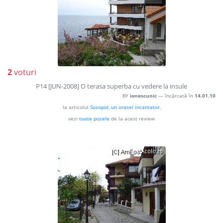
2
voturi
P14 [JUN-2008] O terasa superba cu vedere la insule
BY
ionescunic
— încărcată în
14.01.10
la articolul
Sozopol, un orasel incantator
,
vezi
toate pozele
de la acest review