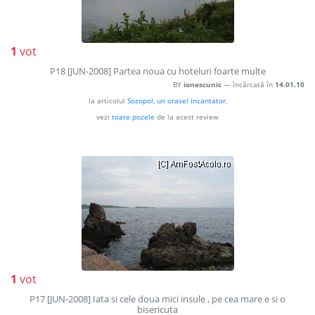
1
vot
P18 [JUN-2008] Partea noua cu hoteluri foarte multe
BY
ionescunic
— încărcată în
14.01.10
la articolul
Sozopol, un orasel incantator
,
vezi
toate pozele
de la acest review
1
vot
P17 [JUN-2008] Iata si cele doua mici insule , pe cea mare e si o
bisericuta