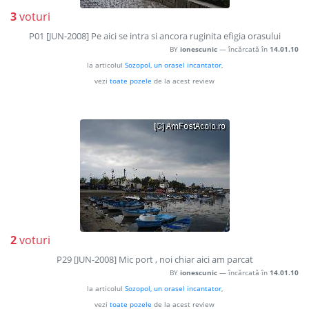
3
voturi
P01 [JUN-2008] Pe aici se intra si ancora ruginita efigia orasului
BY
ionescunic
— încărcată în
14.01.10
la articolul
Sozopol, un orasel incantator
,
vezi
toate pozele
de la acest review
2
voturi
P29 [JUN-2008] Mic port , noi chiar aici am parcat
BY
ionescunic
— încărcată în
14.01.10
la articolul
Sozopol, un orasel incantator
,
vezi
toate pozele
de la acest review