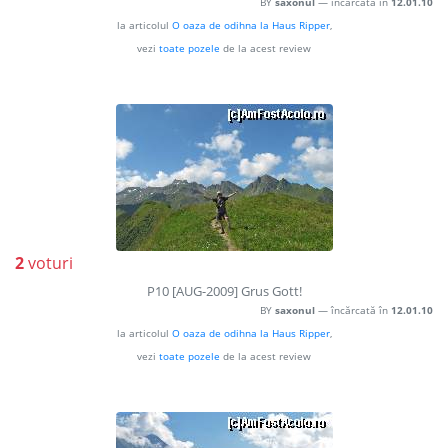
BY
saxonul
— încărcată în
12.01.10
la articolul
O oaza de odihna la Haus Ripper
,
vezi
toate pozele
de la acest review
2
voturi
P10 [AUG-2009] Grus Gott!
BY
saxonul
— încărcată în
12.01.10
la articolul
O oaza de odihna la Haus Ripper
,
vezi
toate pozele
de la acest review