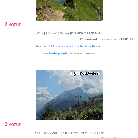
2
voturi
P12 [AUG-2009] --- (nu are descriere)
BY
saxonul
— încărcată în
12.01.10
la articolul
O oaza de odihna la Haus Ripper
,
vezi
toate pozele
de la acest review
2
voturi
P11 [AUG-2009] Kitzsteinhorn - 3.203 m