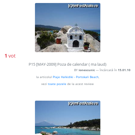
1
vot
P15 [MAY-2009] Poza de calendar ( ma laud)
BY
ionescunic
— încărcată în
15.01.10
la articolul
Plaje Halkidiki - Portokali Beach
,
vezi
toate pozele
de la acest review