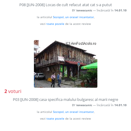
P08 [JUN-2008] Locas de cult refacut atat cat s-a putut
BY
ionescunic
— încărcată în
14.01.10
la articolul
Sozopol, un orasel incantator
,
vezi
toate pozele
de la acest review
2
voturi
P03 [JUN-2008] casa specifica malului bulgaresc al marii negre
BY
ionescunic
— încărcată în
14.01.10
la articolul
Sozopol, un orasel incantator
,
vezi
toate pozele
de la acest review