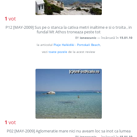
1
vot
P12 [MAY-2009] Sus pe o stanca la cativa metri inaltime e si o troita , in
fundal Mt Athos troneaza peste tot
BY
ionescunic
— încărcată în
15.01.10
la articolul
Plaje Halkidiki - Portokali Beach
,
vezi
toate pozele
de la acest review
1
vot
P02 [MAY-2009] Aglomeratie mare nici nu aveam loc sa inot ca lumea
BY
ionescunic
— încărcată în
15.01.10