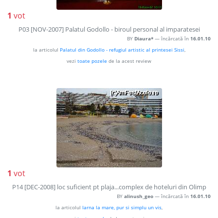
1
vot
P03 [NOV-2007] Palatul Godollo - biroul personal al imparatesei
BY
Diaura*
— încărcată în
16.01.10
la articolul
Palatul din Godollo - refugiul artistic al printesei Sissi
,
vezi
toate pozele
de la acest review
1
vot
P14 [DEC-2008] loc suficient pt plaja...complex de hoteluri din Olimp
BY
alinush_geo
— încărcată în
16.01.10
la articolul
Iarna la mare, pur si simplu un vis
,