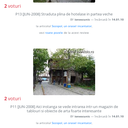
2
voturi
P13 [JUN-2008] Straduta plina de hotelase in partea veche
BY
ionescunic
— încărcată în
14.01.10
la articolul
Sozopol, un orasel incantator
,
vezi
toate pozele
de la acest review
2
voturi
P11 [JUN-2008] Aici instanga se vede intrarea intr-un magazin de
tablouri si obiecte de arta foarte interesante
BY
ionescunic
— încărcată în
14.01.10
la articolul
Sozopol, un orasel incantator
,