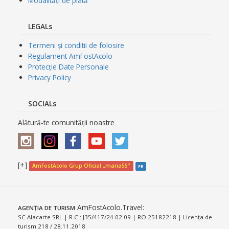
Modalități de plată
LEGALs
Termeni și conditii de folosire
Regulament AmFostAcolo
Protecție Date Personale
Privacy Policy
SOCIALs
Alătură-te comunității noastre
[+]
AmFostAcolo Grup Oficial „maria55”
FB
AmFostAcolo.Travel
:
AGENȚIA DE TURISM
SC Alacarte SRL | R.C.: J35/417/24.02.09 | RO 25182218 | Licența de
turism 218 / 28.11.2018