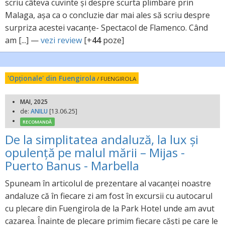
scriu câteva cuvinte și despre scurta plimbare prin
Malaga, așa ca o concluzie dar mai ales să scriu despre
surpriza acestei vacanțe- Spectacol de Flamenco. Când
am [...] —
vezi review
[+
44
poze]
'Opționale' din Fuengirola
/ FUENGIROLA
MAI, 2025
de:
ANILU
[13.06.25]
RECOMANDĂ
De la simplitatea andaluză, la lux și
opulență pe malul mării – Mijas -
Puerto Banus - Marbella
Spuneam în articolul de prezentare al vacanței noastre
andaluze că în fiecare zi am fost în excursii cu autocarul
cu plecare din Fuengirola de la Park Hotel unde am avut
cazarea. Înainte de plecare primim fiecare căști pe care le