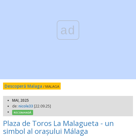
ad
Descoperă Malaga
/ MALAGA
MAI, 2025
de:
nicole33
[22.09.25]
RECOMANDĂ
Plaza de Toros La Malagueta - un
simbol al orașului Málaga