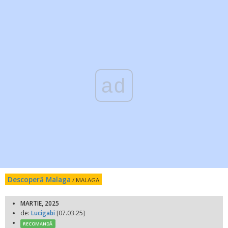
ad
Descoperă Malaga
/ MALAGA
MARTIE, 2025
de:
Lucigabi
[07.03.25]
RECOMANDĂ