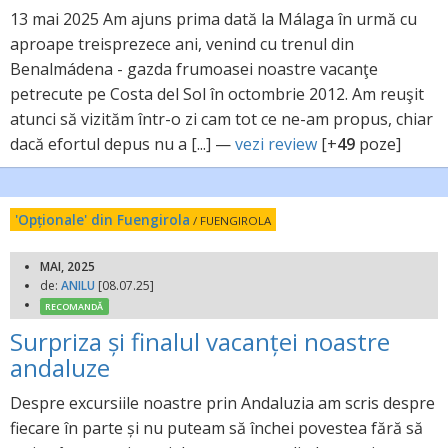
13 mai 2025 Am ajuns prima dată la Málaga în urmă cu
aproape treisprezece ani, venind cu trenul din
Benalmádena - gazda frumoasei noastre vacanţe
petrecute pe Costa del Sol în octombrie 2012. Am reuşit
atunci să vizităm într-o zi cam tot ce ne-am propus, chiar
dacă efortul depus nu a [...] —
vezi review
[+
49
poze]
'Opționale' din Fuengirola
/ FUENGIROLA
MAI, 2025
de:
ANILU
[08.07.25]
RECOMANDĂ
Surpriza și finalul vacanței noastre
andaluze
Despre excursiile noastre prin Andaluzia am scris despre
fiecare în parte și nu puteam să închei povestea fără să