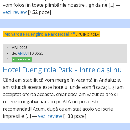
vom folosi în toate plimbările noastre... ghida ne [...] —
vezi review
[+
52
poze]
Monarque Fuengirola Park Hotel
4
/ FUENGIROLA
MAI, 2025
de:
ANILU
[10.06.25]
RECOMANDĂ
Hotel Fuengirola Park – între da și nu
Când am stabilit că vom merge în vacanță în Andaluzia,
am știut că acesta este hotelul unde vom fi cazați... și am
acceptat oferta aceasta, chiar dacă am văzut că are și
recenzii negative iar aici pe AFA nu prea este
recomandat!!! Acum, după ce am stat acolo voi scrie
impresiile [...] —
vezi review
[+
30
poze]