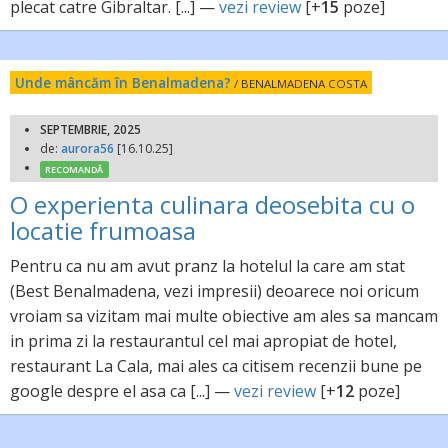
plecat catre Gibraltar. [...] —
vezi review
[+
15
poze]
Unde mâncăm în Benalmadena?
/ BENALMADENA COSTA
SEPTEMBRIE, 2025
de:
aurora56
[16.10.25]
RECOMANDĂ
O experienta culinara deosebita cu o
locatie frumoasa
Pentru ca nu am avut pranz la hotelul la care am stat
(Best Benalmadena, vezi impresii) deoarece noi oricum
vroiam sa vizitam mai multe obiective am ales sa mancam
in prima zi la restaurantul cel mai apropiat de hotel,
restaurant La Cala, mai ales ca citisem recenzii bune pe
google despre el asa ca [...] —
vezi review
[+
12
poze]