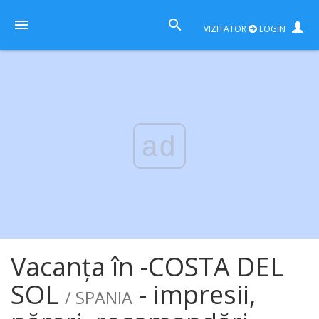
VIZITATOR
LOGIN
ad
Vacanța în -COSTA DEL
SOL
- impresii,
/ SPANIA