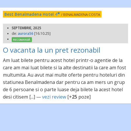
Best Benalmadena Hotel
4
/ BENALMADENA COSTA
SEPTEMBRIE, 2025
de:
aurora56
[16.10.25]
RECOMANDĂ
O vacanta la un pret rezonabil
Am luat bilete pentru acest hotel printr-o agentie de la
care am mai luat bilete si la alte destinatii la care am fost
multumita. Au avut mai multe oferte pentru hoteluri din
statiunea Benalmadena dar pentru ca am mers un grup
de 6 persoane si o parte luase deja bilete la acest hotel
desi citisem [...] —
vezi review
[+
25
poze]