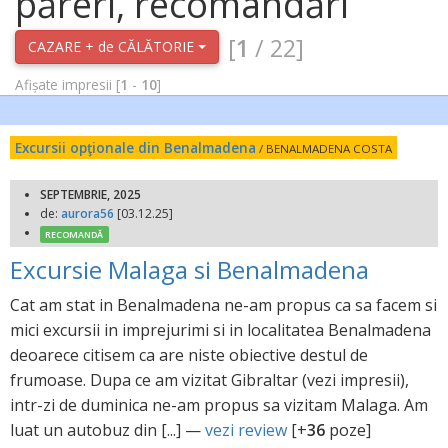
păreri, recomandări
[
1
/ 22]
CAZARE + de CĂLĂTORIE
Afișate impresii [
1
-
10
]
Excursii opţionale din Benalmadena
/ BENALMADENA COSTA
SEPTEMBRIE, 2025
de:
aurora56
[03.12.25]
RECOMANDĂ
Excursie Malaga si Benalmadena
Cat am stat in Benalmadena ne-am propus ca sa facem si
mici excursii in imprejurimi si in localitatea Benalmadena
deoarece citisem ca are niste obiective destul de
frumoase. Dupa ce am vizitat Gibraltar (vezi impresii),
intr-zi de duminica ne-am propus sa vizitam Malaga. Am
luat un autobuz din [...] —
vezi review
[+
36
poze]