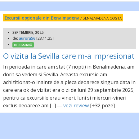
Excursii opţionale din Benalmadena
/ BENALMADENA COSTA
SEPTEMBRIE, 2025
de:
aurora56
[23.11.25]
RECOMANDĂ
O vizita la Sevilla care m-a impresionat
In perioada in care am stat (7 nopti) in Benalmadena, am
dorit sa vedem si Sevilla. Aceasta excursie am
achizitionat-o inainte de a pleca deoarece singura data in
care era ok de vizitat era o zi de luni 29 septembrie 2025,
pentru ca excursiile erau vineri, luni si miercuri-vineri
exclus deoarece am [...] —
vezi review
[+
32
poze]