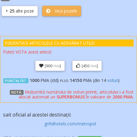
+
25
alte poze
Vezi pozele
EVIDENTIAȚI ARTICOLELE
CU ADEVĂRAT
UTILE!
Puteți VOTA acest articol:
[900
]
[450
]
PMA
PMA
1000
PMA (std)
14150
PMA (din
14
voturi
)
PLUS
PUNCTAJ CRT:
Mulțumită numărului de voturi primit, articolului i-a fost
NOTĂ:
alocat automat un
SUPERBONUS
în valoare de
2000 PMA
.
sait oficial al acestei destinații:
grifidhotels.com/metropol