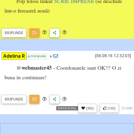
Poţi folosi linkul
SCRIE IMPRESII
(se deschide
într-o fereastră nouă)
RĂSP
UNDE
Adelina R
»
[06.08.16 12:32:03]
AUTOR REVIEW
webmaster45
@
- Coordonatele sunt OK!!! O zi
buna in continuare!
RĂSP
UNDE
[
0
vot
]
[300]
[150]
VOTAȚI ECOUL