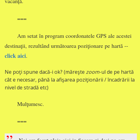
vacanță.
===
Am setat în program coordonatele GPS ale acestei
destinaţii, rezultând următoarea poziţionare pe hartă --
click aici
.
Ne poţi spune dacă-i ok? (măreşte
zoom
-ul de pe hartă
cât e necesar, până la afişarea poziţionării / încadrării la
nivel de stradă etc)
Mulţumesc.
===
”
Noi am facut plaja aici in fiecare zi desi ne-am