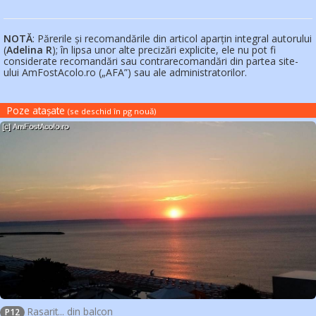
NOTĂ
: Părerile și recomandările din articol aparțin integral autorului
(
Adelina R
); în lipsa unor alte precizări explicite, ele nu pot fi
considerate recomandări sau contrarecomandări din partea site-
ului AmFostAcolo.ro („AFA”) sau ale administratorilor.
Poze atașate
(se deschid în pg nouă
)
Rasarit... din balcon
P12