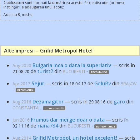
2 utilizatori
sunt abonaţi la urmărirea acestui fir de discuţie (primesc
instiinţări la adăugarea unui ecou):
Adelina R, mishu
Alte impresii
–
Grifid Metropol Hotel
:
Bulgaria inca o data la superlativ
— scris în
Aug.2020
de
turist2
din
-
21.08.20
BUCURESTI
RECOMANDĂ
Sejur
— scris în
de
GeluBv
din
Apr.2017
18.04.17
BRAşOV
-
RECOMANDĂ
Dezamagitor
— scris în
de
garo
din
Aug.2016
29.08.16
-
CONSTANTA
nu recomandă
Frumos dar merge doar o data
— scris în
Jun.2016
de
riana784
din
-
02.11.16
BUCURESTI
nu recomandă
Grifid Metropol, un hotel excelent!
— scris
Aug.2014