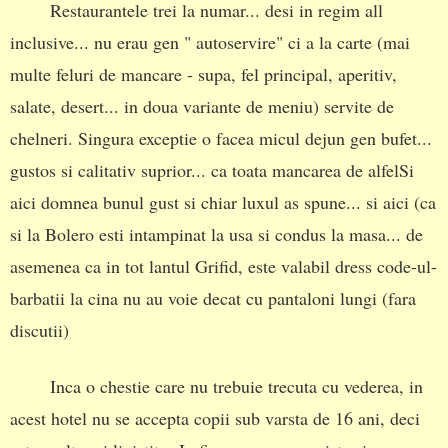
Restaurantele trei la numar... desi in regim all
inclusive... nu erau gen " autoservire" ci a la carte (mai
multe feluri de mancare - supa, fel principal, aperitiv,
salate, desert... in doua variante de meniu) servite de
chelneri. Singura exceptie o facea micul dejun gen bufet...
gustos si calitativ suprior... ca toata mancarea de alfelSi
aici domnea bunul gust si chiar luxul as spune... si aici (ca
si la Bolero esti intampinat la usa si condus la masa... de
asemenea ca in tot lantul Grifid, este valabil dress code-ul-
barbatii la cina nu au voie decat cu pantaloni lungi (fara
discutii)
Inca o chestie care nu trebuie trecuta cu vederea, in
acest hotel nu se accepta copii sub varsta de 16 ani, deci