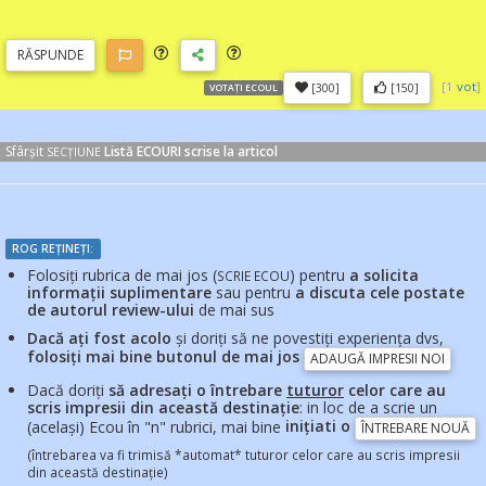
RĂSP
UNDE
[
1
vot
]
[300]
[150]
VOTAȚI ECOUL
Sfârșit
Listă ECOURI scrise la articol
SECȚIUNE
ROG REȚINEȚI:
Folosiți rubrica de mai jos (
) pentru
a solicita
SCRIE ECOU
informații suplimentare
sau pentru
a discuta cele postate
de autorul review-ului
de mai sus
Dacă ați fost acolo
și doriți să ne povestiți experiența dvs,
folosiți mai bine butonul de mai jos
ADAUGĂ IMPRESII NOI
Dacă doriți
să adresați o întrebare
tuturor
celor care au
scris impresii din această destinație
: in loc de a scrie un
(același) Ecou în "n" rubrici, mai bine
inițiati o
ÎNTREBARE NOUĂ
(întrebarea va fi trimisă *automat* tuturor celor care au scris impresii
din această destinație)