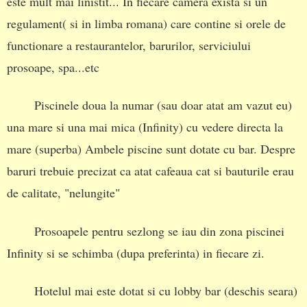
este mult mai linistit... In fiecare camera exista si un
regulament( si in limba romana) care contine si orele de
functionare a restaurantelor, barurilor, serviciului
prosoape, spa...etc
Piscinele doua la numar (sau doar atat am vazut eu)
una mare si una mai mica (Infinity) cu vedere directa la
mare (superba) Ambele piscine sunt dotate cu bar. Despre
baruri trebuie precizat ca atat cafeaua cat si bauturile erau
de calitate, "nelungite"
Prosoapele pentru sezlong se iau din zona piscinei
Infinity si se schimba (dupa preferinta) in fiecare zi.
Hotelul mai este dotat si cu lobby bar (deschis seara)