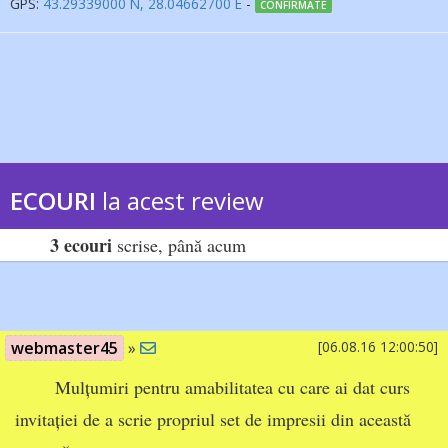
GPS:
43.29339000 N, 28.04662700 E
-
CONFIRMATE
ECOURI
la acest review
3 ecouri
scrise, până acum
webmaster45
»
[06.08.16 12:00:50]
Mulțumiri pentru amabilitatea cu care ai dat curs
invitației de a scrie propriul set de impresii din această