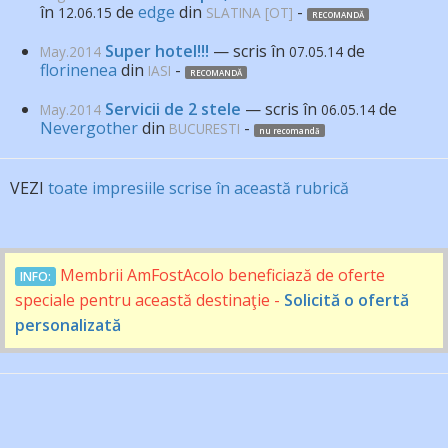
în
de
edge
din
-
12.06.15
SLATINA [OT]
RECOMANDĂ
Super hotel!!!
— scris în
de
May.2014
07.05.14
florinenea
din
-
IASI
RECOMANDĂ
Servicii de 2 stele
— scris în
de
May.2014
06.05.14
Nevergother
din
-
BUCURESTI
nu recomandă
VEZI
toate impresiile scrise în această rubrică
Membrii AmFostAcolo beneficiază de oferte
INFO:
speciale pentru această destinaţie -
Solicită o ofertă
personalizată