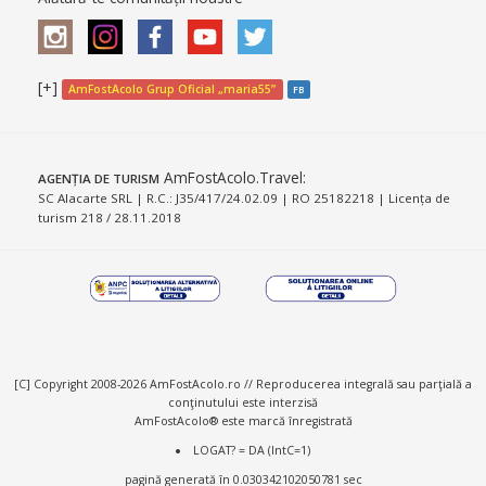
[+]
AmFostAcolo Grup Oficial „maria55”
FB
AmFostAcolo.Travel
:
AGENȚIA DE TURISM
SC Alacarte SRL | R.C.: J35/417/24.02.09 | RO 25182218 | Licența de
turism 218 / 28.11.2018
[C] Copyright 2008-2026 AmFostAcolo.ro // Reproducerea integrală sau parţială a
conţinutului este interzisă
AmFostAcolo® este marcă înregistrată
LOGAT? = DA (IntC=1)
pagină generată în 0.030342102050781 sec