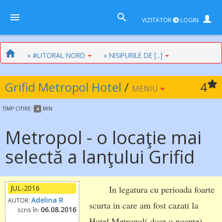
VIZITATOR
LOGIN
» #LITORAL NORD
» NISIPURILE DE [...]
Grifid Metropol Hotel
/
4
MENIU
TIMP
CITIRE:
MIN
4
Metropol - o locaţie mai
selectă a lanţului Grifid
JUL-2016
In legatura cu perioada foarte
Adelina R
AUTOR:
scurta in care am fost cazati la
06.08.2016
scris în:
Hotel Metropol( doar o noapte),