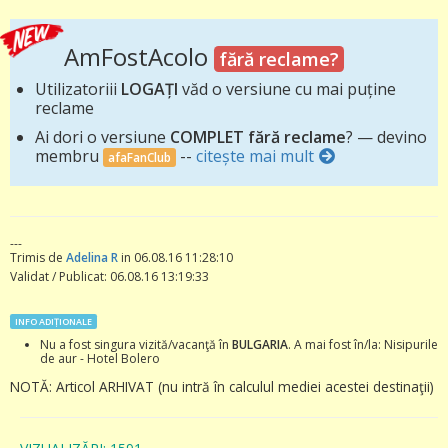
AmFostAcolo
fără reclame?
Utilizatoriii
LOGAȚI
văd o versiune cu mai puține
reclame
Ai dori o versiune
COMPLET fără reclame
? — devino
membru
--
citește mai mult
afaFanClub
---
Trimis de
Adelina R
in 06.08.16 11:28:10
Validat / Publicat: 06.08.16 13:19:33
INFO ADIȚIONALE
Nu a fost singura vizită/vacanţă în
BULGARIA
. A mai fost în/la: Nisipurile
de aur - Hotel Bolero
NOTĂ: Articol ARHIVAT (nu intră în calculul mediei acestei destinaţii)