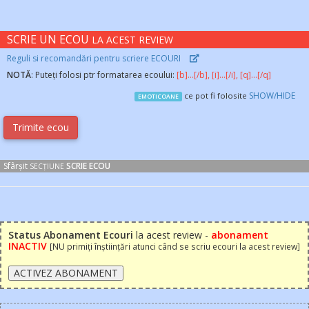
SCRIE UN ECOU
LA ACEST REVIEW
Reguli si recomandări pentru scriere ECOURI
NOTĂ
: Puteți folosi ptr formatarea ecoului:
[b]...[/b], [i]...[/i], [q]...[/q]
SHOW/HIDE
ce pot fi folosite
EMOTICOANE
Sfârșit
SCRIE ECOU
SECȚIUNE
Status Abonament Ecouri
la acest review -
abonament
INACTIV
[NU primiți înștiințări atunci când se scriu ecouri la acest review]