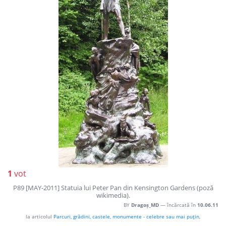
1
vot
P89 [MAY-2011] Statuia lui Peter Pan din Kensington Gardens (poză
wikimedia).
BY
Dragoș_MD
— încărcată în
10.06.11
la articolul
Parcuri, grădini, castele, monumente - celebre sau mai puţin
,