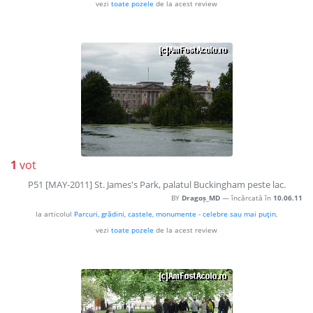
vezi
toate pozele
de la acest review
1
vot
P51 [MAY-2011] St. James's Park, palatul Buckingham peste lac.
BY
Dragoș_MD
— încărcată în
10.06.11
la articolul
Parcuri, grădini, castele, monumente - celebre sau mai puţin
,
vezi
toate pozele
de la acest review