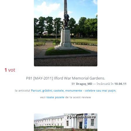
1
vot
P81 [MAY-2011] Ilford War Memorial Gardens.
BY
Dragoș_MD
— încărcată în
10.06.11
la articolul
Parcuri, grădini, castele, monumente - celebre sau mai puţin
,
vezi
toate pozele
de la acest review