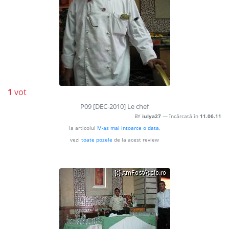
1
vot
P09 [DEC-2010] Le chef
BY
iulya27
— încărcată în
11.06.11
la articolul
M-as mai intoarce o data
,
vezi
toate pozele
de la acest review