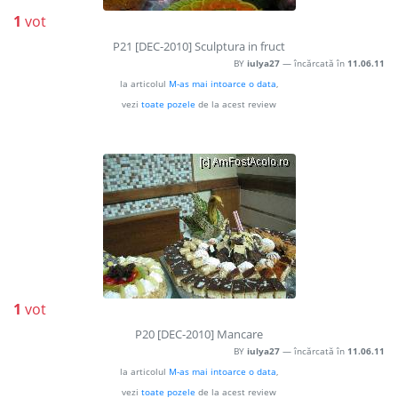
1
vot
P21 [DEC-2010] Sculptura in fruct
BY
iulya27
— încărcată în
11.06.11
la articolul
M-as mai intoarce o data
,
vezi
toate pozele
de la acest review
1
vot
P20 [DEC-2010] Mancare
BY
iulya27
— încărcată în
11.06.11
la articolul
M-as mai intoarce o data
,
vezi
toate pozele
de la acest review