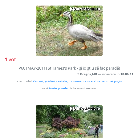
1
vot
P60 [MAY-2011] St. James's Park - şi io ştiu să fac paradă!
BY
Dragoș_MD
— încărcată în
10.06.11
la articolul
Parcuri, grădini, castele, monumente - celebre sau mai puţin
,
vezi
toate pozele
de la acest review