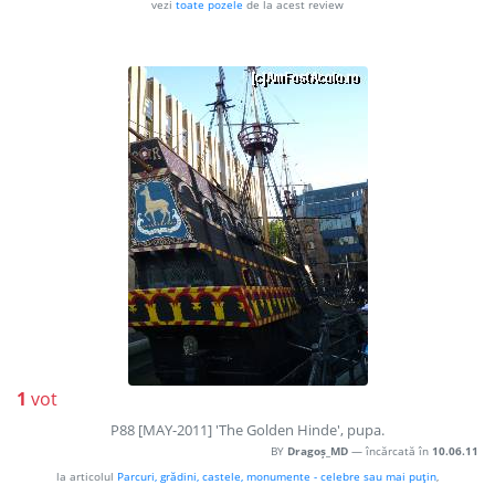
vezi
toate pozele
de la acest review
1
vot
P88 [MAY-2011] 'The Golden Hinde', pupa.
BY
Dragoș_MD
— încărcată în
10.06.11
la articolul
Parcuri, grădini, castele, monumente - celebre sau mai puţin
,