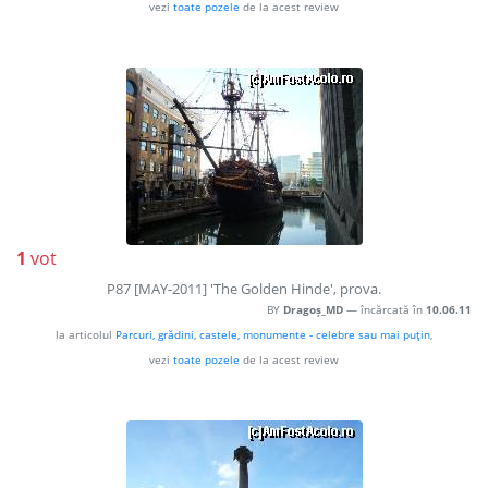
vezi
toate pozele
de la acest review
1
vot
P87 [MAY-2011] 'The Golden Hinde', prova.
BY
Dragoș_MD
— încărcată în
10.06.11
la articolul
Parcuri, grădini, castele, monumente - celebre sau mai puţin
,
vezi
toate pozele
de la acest review