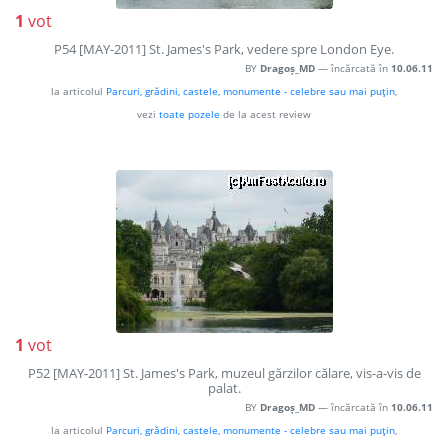
1
vot
P54 [MAY-2011] St. James's Park, vedere spre London Eye.
BY
Dragoș_MD
— încărcată în
10.06.11
la articolul
Parcuri, grădini, castele, monumente - celebre sau mai puţin
,
vezi
toate pozele
de la acest review
1
vot
P52 [MAY-2011] St. James's Park, muzeul gărzilor călare, vis-a-vis de
palat.
BY
Dragoș_MD
— încărcată în
10.06.11
la articolul
Parcuri, grădini, castele, monumente - celebre sau mai puţin
,