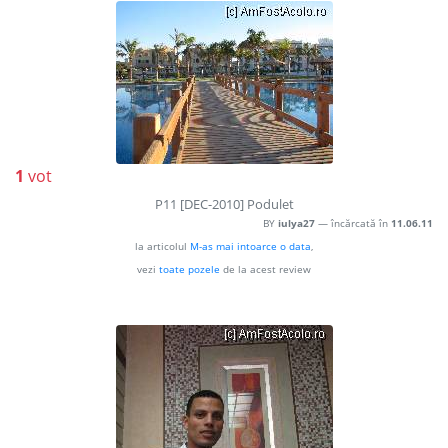
1
vot
P11 [DEC-2010] Podulet
BY
iulya27
— încărcată în
11.06.11
la articolul
M-as mai intoarce o data
,
vezi
toate pozele
de la acest review