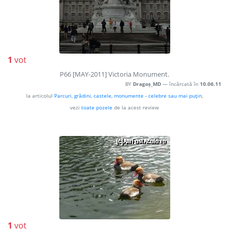
1
vot
P66 [MAY-2011] Victoria Monument.
BY
Dragoș_MD
— încărcată în
10.06.11
la articolul
Parcuri, grădini, castele, monumente - celebre sau mai puţin
,
vezi
toate pozele
de la acest review
1
vot