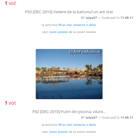
1
vot
P03 [DEC-2010] Vedere de la balconul un am stat
BY
iulya27
— încărcată în
11.06.11
la articolul
M-as mai intoarce o data
,
vezi
toate pozele
de la acest review
1
vot
P02 [DEC-2010] Putin din piscina, vilute...
BY
iulya27
— încărcată în
11.06.11
la articolul
M-as mai intoarce o data
,
vezi
toate pozele
de la acest review