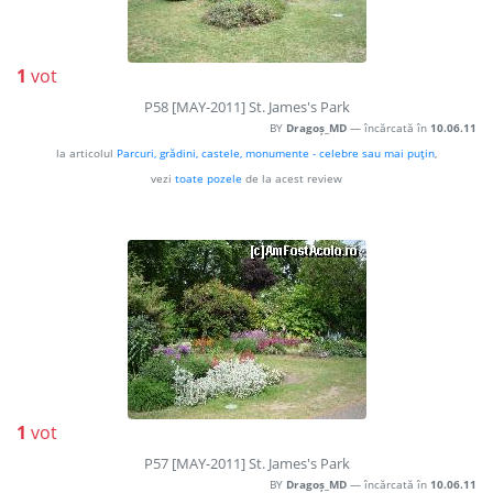
1
vot
P58 [MAY-2011] St. James's Park
BY
Dragoș_MD
— încărcată în
10.06.11
la articolul
Parcuri, grădini, castele, monumente - celebre sau mai puţin
,
vezi
toate pozele
de la acest review
1
vot
P57 [MAY-2011] St. James's Park
BY
Dragoș_MD
— încărcată în
10.06.11