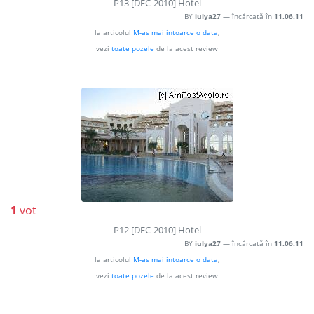
P13 [DEC-2010] Hotel
BY
iulya27
— încărcată în
11.06.11
la articolul
M-as mai intoarce o data
,
vezi
toate pozele
de la acest review
1
vot
P12 [DEC-2010] Hotel
BY
iulya27
— încărcată în
11.06.11
la articolul
M-as mai intoarce o data
,
vezi
toate pozele
de la acest review