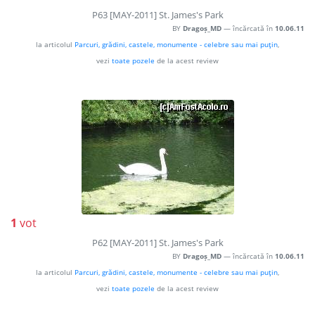
P63 [MAY-2011] St. James's Park
BY
Dragoș_MD
— încărcată în
10.06.11
la articolul
Parcuri, grădini, castele, monumente - celebre sau mai puţin
,
vezi
toate pozele
de la acest review
1
vot
P62 [MAY-2011] St. James's Park
BY
Dragoș_MD
— încărcată în
10.06.11
la articolul
Parcuri, grădini, castele, monumente - celebre sau mai puţin
,
vezi
toate pozele
de la acest review