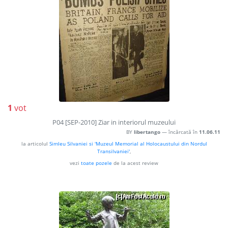
1
vot
P04 [SEP-2010] Ziar in interiorul muzeului
BY
libertango
— încărcată în
11.06.11
la articolul
Simleu Silvaniei si 'Muzeul Memorial al Holocaustului din Nordul
Transilvaniei'
,
vezi
toate pozele
de la acest review