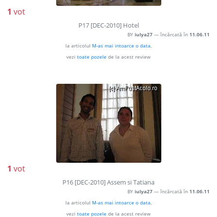
1
vot
P17 [DEC-2010] Hotel
BY
iulya27
— încărcată în
11.06.11
la articolul
M-as mai intoarce o data
,
vezi
toate pozele
de la acest review
1
vot
P16 [DEC-2010] Assem si Tatiana
BY
iulya27
— încărcată în
11.06.11
la articolul
M-as mai intoarce o data
,
vezi
toate pozele
de la acest review