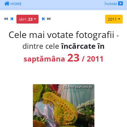
HOME
Închide
23
2011
SĂPT.
Cele mai votate fotografii
-
dintre cele
încărcate în
23
saptămâna
/ 2011