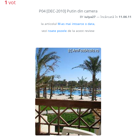
1
vot
P04 [DEC-2010] Putin din camera
BY
iulya27
— încărcată în
11.06.11
la articolul
M-as mai intoarce o data
,
vezi
toate pozele
de la acest review