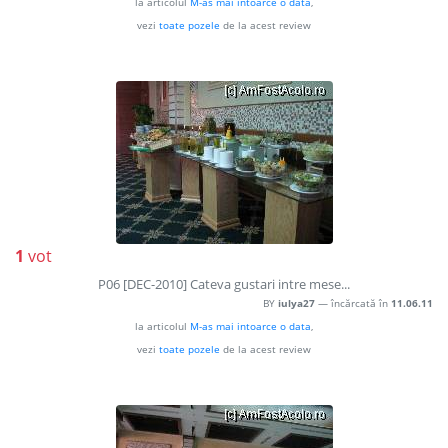
la articolul
M-as mai intoarce o data
,
vezi
toate pozele
de la acest review
1
vot
P06 [DEC-2010] Cateva gustari intre mese...
BY
iulya27
— încărcată în
11.06.11
la articolul
M-as mai intoarce o data
,
vezi
toate pozele
de la acest review