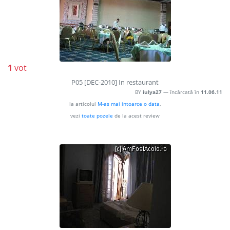
1
vot
P05 [DEC-2010] In restaurant
BY
iulya27
— încărcată în
11.06.11
la articolul
M-as mai intoarce o data
,
vezi
toate pozele
de la acest review