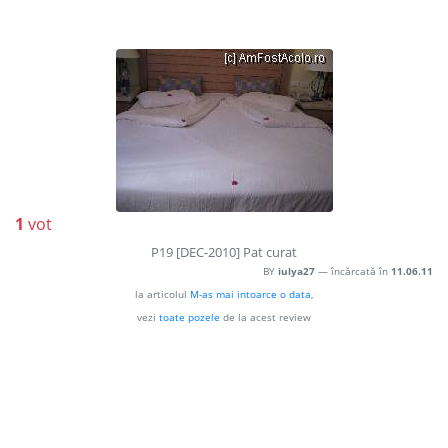
1
vot
P19 [DEC-2010] Pat curat
BY
iulya27
— încărcată în
11.06.11
la articolul
M-as mai intoarce o data
,
vezi
toate pozele
de la acest review