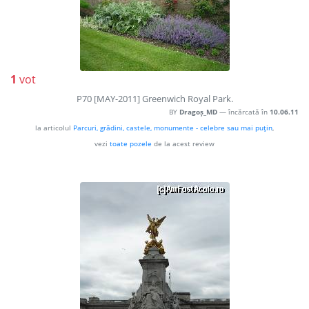
1
vot
P70 [MAY-2011] Greenwich Royal Park.
BY
Dragoș_MD
— încărcată în
10.06.11
la articolul
Parcuri, grădini, castele, monumente - celebre sau mai puţin
,
vezi
toate pozele
de la acest review