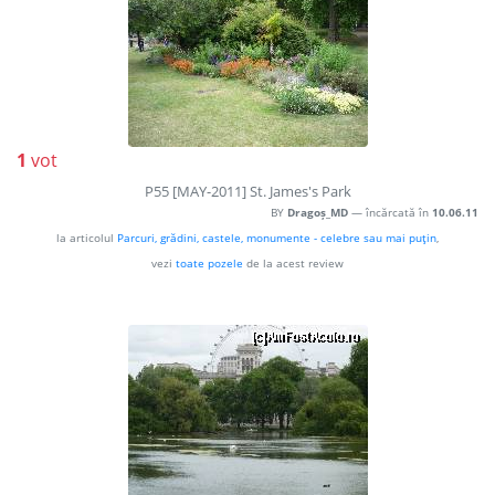
1
vot
P55 [MAY-2011] St. James's Park
BY
Dragoș_MD
— încărcată în
10.06.11
la articolul
Parcuri, grădini, castele, monumente - celebre sau mai puţin
,
vezi
toate pozele
de la acest review