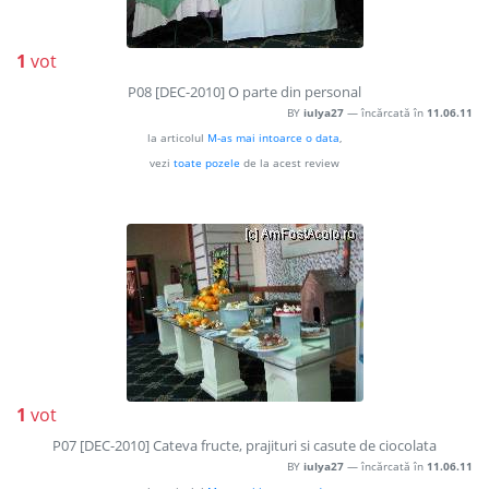
1
vot
P08 [DEC-2010] O parte din personal
BY
iulya27
— încărcată în
11.06.11
la articolul
M-as mai intoarce o data
,
vezi
toate pozele
de la acest review
1
vot
P07 [DEC-2010] Cateva fructe, prajituri si casute de ciocolata
BY
iulya27
— încărcată în
11.06.11