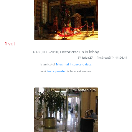
1
vot
P18 [DEC-2010] Decor craciun in lobby
BY
iulya27
— încărcată în
11.06.11
la articolul
M-as mai intoarce o data
,
vezi
toate pozele
de la acest review