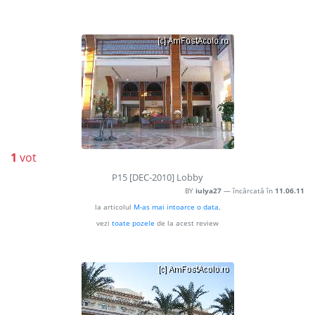
1
vot
P15 [DEC-2010] Lobby
BY
iulya27
— încărcată în
11.06.11
la articolul
M-as mai intoarce o data
,
vezi
toate pozele
de la acest review