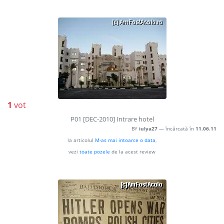
1
vot
P01 [DEC-2010] Intrare hotel
BY
iulya27
— încărcată în
11.06.11
la articolul
M-as mai intoarce o data
,
vezi
toate pozele
de la acest review