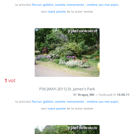
la articolul
Parcuri, grădini, castele, monumente - celebre sau mai puţin
,
vezi
toate pozele
de la acest review
1
vot
P56 [MAY-2011] St. James's Park
BY
Dragoș_MD
— încărcată în
10.06.11
la articolul
Parcuri, grădini, castele, monumente - celebre sau mai puţin
,
vezi
toate pozele
de la acest review