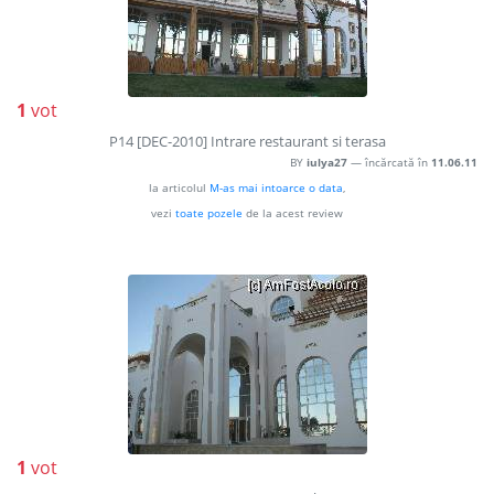
1
vot
P14 [DEC-2010] Intrare restaurant si terasa
BY
iulya27
— încărcată în
11.06.11
la articolul
M-as mai intoarce o data
,
vezi
toate pozele
de la acest review
1
vot