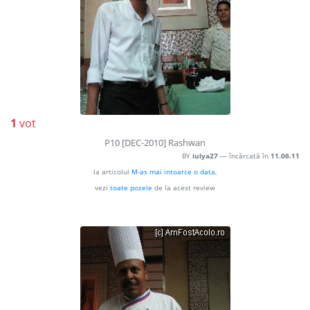
1
vot
P10 [DEC-2010] Rashwan
BY
iulya27
— încărcată în
11.06.11
la articolul
M-as mai intoarce o data
,
vezi
toate pozele
de la acest review