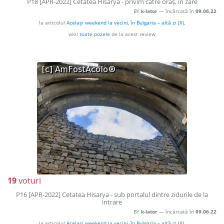
P18 [APR-2022] Cetatea Hisarya - privim către oraș, în zare
BY
k-lator
— încărcată în
09.06.22
la articolul
Același weekend la vecini, în Bulgaria – altă zi (II)
,
vezi
toate pozele
de la acest review
19
voturi
P16 [APR-2022] Cetatea Hisarya - sub portalul dintre zidurile de la
intrare
BY
k-lator
— încărcată în
09.06.22
la articolul
Același weekend la vecini, în Bulgaria – altă zi (II)
,