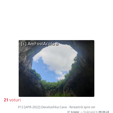
21
voturi
P12 [APR-2022] Devetashka Cave - fereastră spre cer
BY
k-lator
— încărcată în
09.06.22