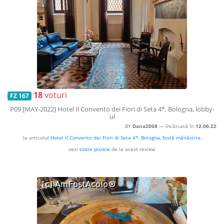
18
voturi
FZ 167
P09 [MAY-2022] Hotel Il Convento dei Fiori di Seta 4*, Bologna, lobby-
ul
BY
Dana2008
— încărcată în
12.06.22
la articolul
Hotel Il Convento dei Fiori di Seta 4*, Bologna, fostă mănăstire
,
vezi
toate pozele
de la acest review