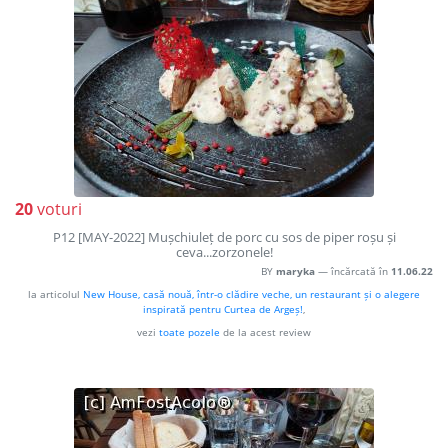
20
voturi
P12 [MAY-2022] Mușchiuleț de porc cu sos de piper roșu și
ceva...zorzonele!
BY
maryka
— încărcată în
11.06.22
la articolul
New House, casă nouă, într-o clădire veche, un restaurant și o alegere
inspirată pentru Curtea de Argeș!
,
vezi
toate pozele
de la acest review