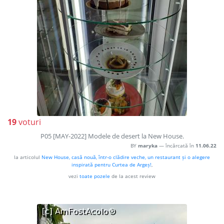
19
voturi
P05 [MAY-2022] Modele de desert la New House.
BY
maryka
— încărcată în
11.06.22
la articolul
New House, casă nouă, într-o clădire veche, un restaurant și o alegere
inspirată pentru Curtea de Argeș!
,
vezi
toate pozele
de la acest review