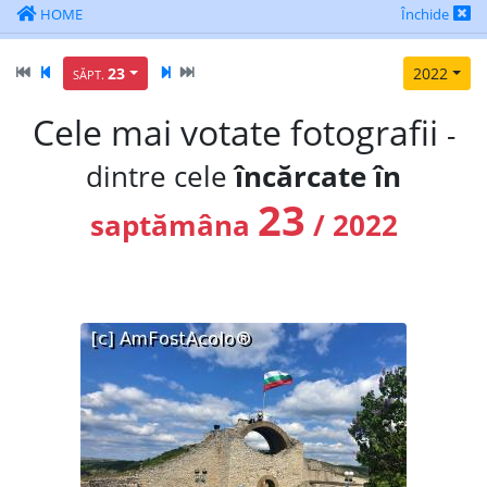
HOME
Închide
23
2022
SĂPT.
Cele mai votate fotografii
-
dintre cele
încărcate în
23
saptămâna
/ 2022