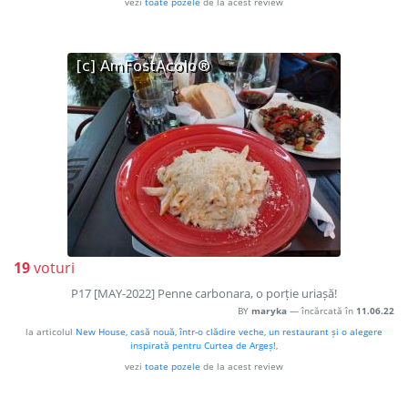
vezi
toate pozele
de la acest review
19
voturi
P17 [MAY-2022] Penne carbonara, o porție uriașă!
BY
maryka
— încărcată în
11.06.22
la articolul
New House, casă nouă, într-o clădire veche, un restaurant și o alegere
inspirată pentru Curtea de Argeș!
,
vezi
toate pozele
de la acest review