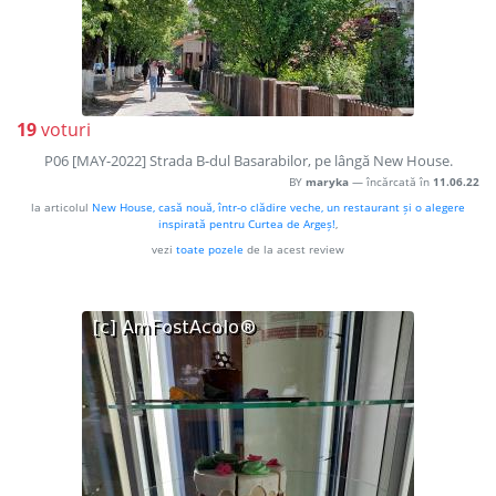
19
voturi
P06 [MAY-2022] Strada B-dul Basarabilor, pe lângă New House.
BY
maryka
— încărcată în
11.06.22
la articolul
New House, casă nouă, într-o clădire veche, un restaurant și o alegere
inspirată pentru Curtea de Argeș!
,
vezi
toate pozele
de la acest review