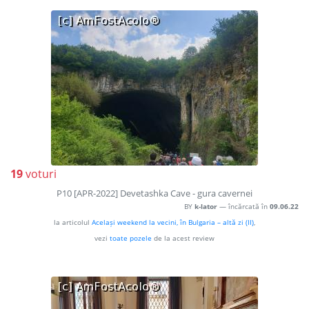
19
voturi
P10 [APR-2022] Devetashka Cave - gura cavernei
BY
k-lator
— încărcată în
09.06.22
la articolul
Același weekend la vecini, în Bulgaria – altă zi (II)
,
vezi
toate pozele
de la acest review