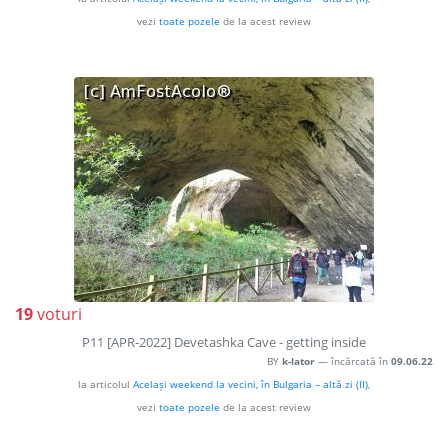
vezi
toate pozele
de la acest review
19
voturi
P11 [APR-2022] Devetashka Cave - getting inside
BY
k-lator
— încărcată în
09.06.22
la articolul
Același weekend la vecini, în Bulgaria – altă zi (II)
,
vezi
toate pozele
de la acest review