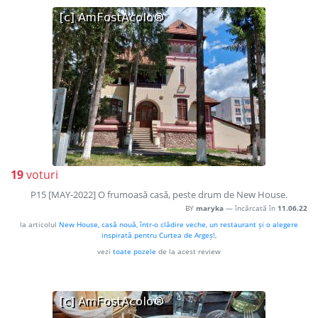
19
voturi
P15 [MAY-2022] O frumoasă casă, peste drum de New House.
BY
maryka
— încărcată în
11.06.22
la articolul
New House, casă nouă, într-o clădire veche, un restaurant și o alegere
inspirată pentru Curtea de Argeș!
,
vezi
toate pozele
de la acest review