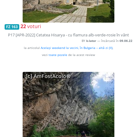
22
voturi
FZ 163
P17 [APR-2022] Cetatea Hisarya - cu flamura alb-verde-rosie în vânt
BY
k-lator
— încărcată în
09.06.22
la articolul
Același weekend la vecini, în Bulgaria – altă zi (II)
,
vezi
toate pozele
de la acest review