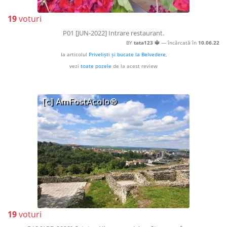
19
voturi
P01 [JUN-2022] Intrare restaurant.
BY
tata123 🔱
— încărcată în
10.06.22
la articolul
Priveliști și bucate la Belvedere
,
vezi
toate pozele
de la acest review
19
voturi