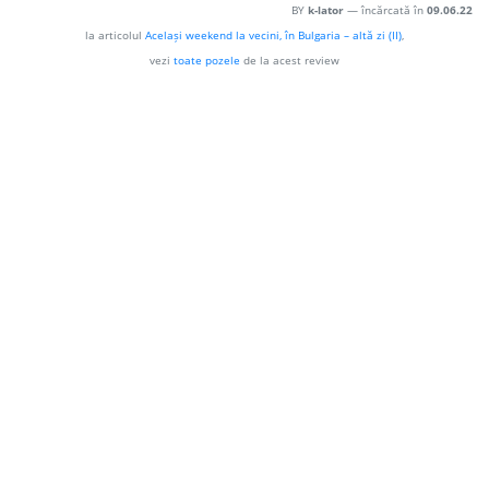
BY
k-lator
— încărcată în
09.06.22
la articolul
Același weekend la vecini, în Bulgaria – altă zi (II)
,
vezi
toate pozele
de la acest review