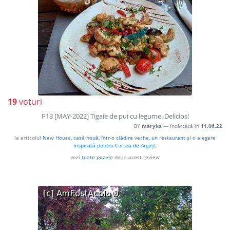
19
voturi
P13 [MAY-2022] Tigaie de pui cu legume. Delicios!
BY
maryka
— încărcată în
11.06.22
la articolul
New House, casă nouă, într-o clădire veche, un restaurant și o alegere
inspirată pentru Curtea de Argeș!
,
vezi
toate pozele
de la acest review