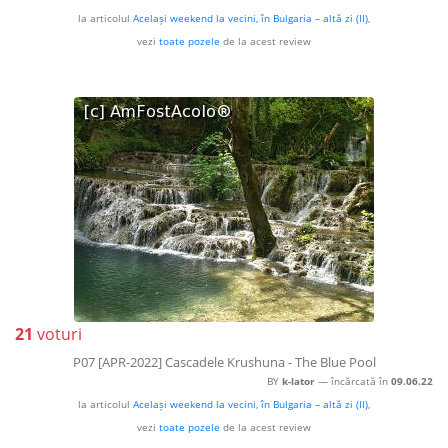
la articolul
Același weekend la vecini, în Bulgaria – altă zi (II)
,
vezi
toate pozele
de la acest review
21
voturi
P07 [APR-2022] Cascadele Krushuna - The Blue Pool
BY
k-lator
— încărcată în
09.06.22
la articolul
Același weekend la vecini, în Bulgaria – altă zi (II)
,
vezi
toate pozele
de la acest review