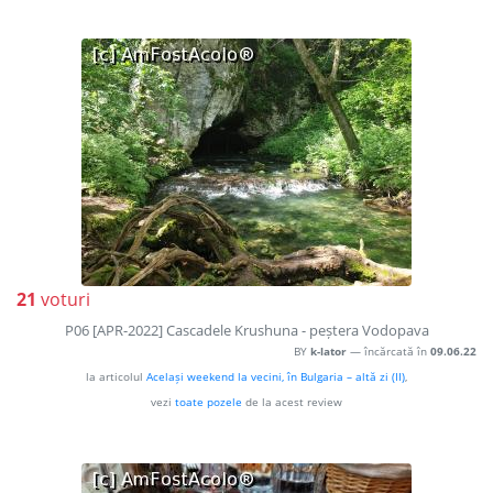
21
voturi
P06 [APR-2022] Cascadele Krushuna - peștera Vodopava
BY
k-lator
— încărcată în
09.06.22
la articolul
Același weekend la vecini, în Bulgaria – altă zi (II)
,
vezi
toate pozele
de la acest review