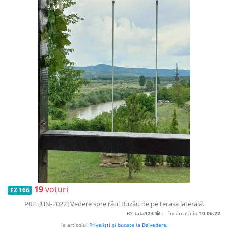
19
voturi
FZ 166
P02 [JUN-2022] Vedere spre râul Buzău de pe terasa laterală.
BY
tata123 🔱
— încărcată în
10.06.22
la articolul
Priveliști și bucate la Belvedere
,