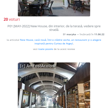
20
voturi
P01 [MAY-2022] New House, din interior, de la terasă, vedere spre
stradă.
BY
maryka
— încărcată în
11.06.22
la articolul
New House, casă nouă, într-o clădire veche, un restaurant și o alegere
inspirată pentru Curtea de Argeș!
,
vezi
toate pozele
de la acest review