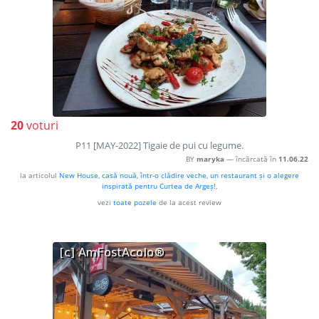
20
voturi
P11 [MAY-2022] Tigaie de pui cu legume.
BY
maryka
— încărcată în
11.06.22
la articolul
New House, casă nouă, într-o clădire veche, un restaurant și o alegere
inspirată pentru Curtea de Argeș!
,
vezi
toate pozele
de la acest review