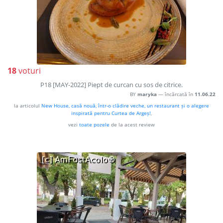
18
voturi
P18 [MAY-2022] Piept de curcan cu sos de citrice.
BY
maryka
— încărcată în
11.06.22
la articolul
New House, casă nouă, într-o clădire veche, un restaurant și o alegere
inspirată pentru Curtea de Argeș!
,
vezi
toate pozele
de la acest review