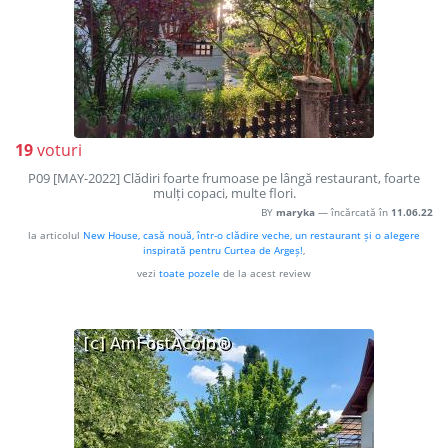
19
voturi
P09 [MAY-2022] Clădiri foarte frumoase pe lângă restaurant, foarte
mulți copaci, multe flori.
BY
maryka
— încărcată în
11.06.22
la articolul
New House, casă nouă, într-o clădire veche, un restaurant și o alegere
inspirată pentru Curtea de Argeș!
,
vezi
toate pozele
de la acest review