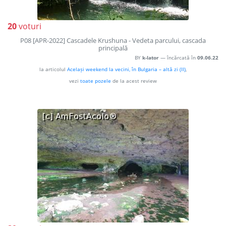
20
voturi
P08 [APR-2022] Cascadele Krushuna - Vedeta parcului, cascada
principală
BY
k-lator
— încărcată în
09.06.22
la articolul
Același weekend la vecini, în Bulgaria – altă zi (II)
,
vezi
toate pozele
de la acest review