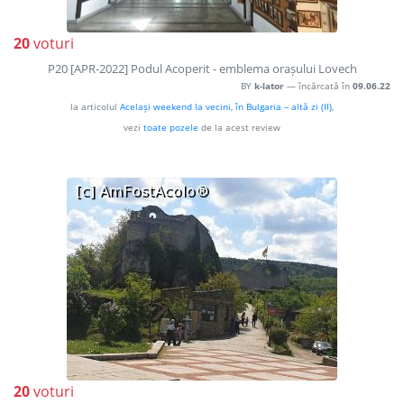
20
voturi
P20 [APR-2022] Podul Acoperit - emblema orașului Lovech
BY
k-lator
— încărcată în
09.06.22
la articolul
Același weekend la vecini, în Bulgaria – altă zi (II)
,
vezi
toate pozele
de la acest review
20
voturi