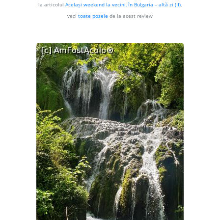
la articolul
Același weekend la vecini, în Bulgaria – altă zi (II)
,
vezi
toate pozele
de la acest review