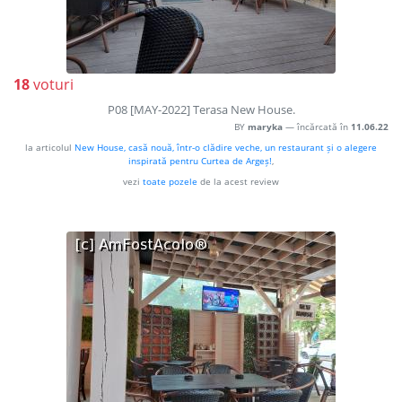
18
voturi
P08 [MAY-2022] Terasa New House.
BY
maryka
— încărcată în
11.06.22
la articolul
New House, casă nouă, într-o clădire veche, un restaurant și o alegere
inspirată pentru Curtea de Argeș!
,
vezi
toate pozele
de la acest review