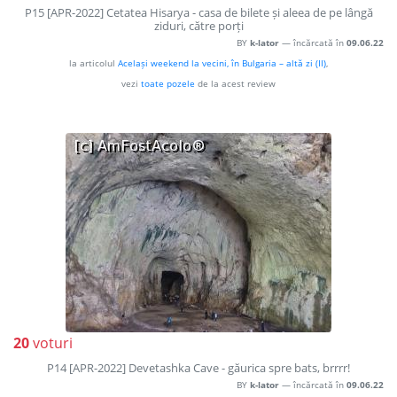
P15 [APR-2022] Cetatea Hisarya - casa de bilete și aleea de pe lângă
ziduri, către porți
BY
k-lator
— încărcată în
09.06.22
la articolul
Același weekend la vecini, în Bulgaria – altă zi (II)
,
vezi
toate pozele
de la acest review
20
voturi
P14 [APR-2022] Devetashka Cave - găurica spre bats, brrrr!
BY
k-lator
— încărcată în
09.06.22