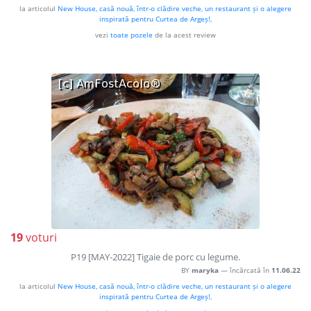
la articolul
New House, casă nouă, într-o clădire veche, un restaurant și o alegere
inspirată pentru Curtea de Argeș!
,
vezi
toate pozele
de la acest review
19
voturi
P19 [MAY-2022] Tigaie de porc cu legume.
BY
maryka
— încărcată în
11.06.22
la articolul
New House, casă nouă, într-o clădire veche, un restaurant și o alegere
inspirată pentru Curtea de Argeș!
,