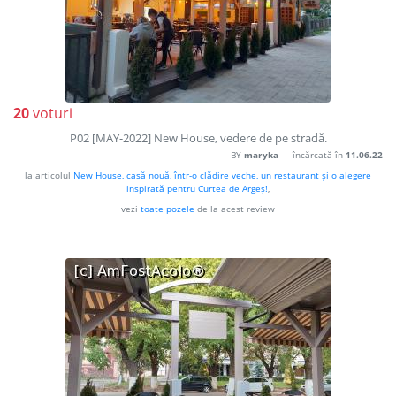
20
voturi
P02 [MAY-2022] New House, vedere de pe stradă.
BY
maryka
— încărcată în
11.06.22
la articolul
New House, casă nouă, într-o clădire veche, un restaurant și o alegere
inspirată pentru Curtea de Argeș!
,
vezi
toate pozele
de la acest review