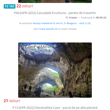
22
voturi
FZ 165
P04 [APR-2022] Cascadele Krushuna - perete de travertin
BY
k-lator
— încărcată în
09.06.22
la articolul
Același weekend la vecini, în Bulgaria – altă zi (II)
,
vezi
toate pozele
de la acest review
21
voturi
P13 [APR-2022] Devetashka Cave - parcă de pe altă planetă