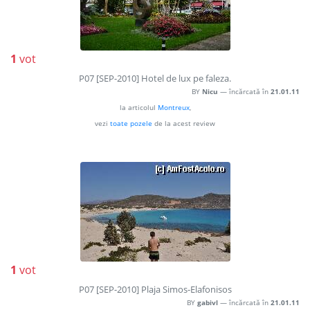
1
vot
P07 [SEP-2010] Hotel de lux pe faleza.
BY
Nicu
— încărcată în
21.01.11
la articolul
Montreux
,
vezi
toate pozele
de la acest review
1
vot
P07 [SEP-2010] Plaja Simos-Elafonisos
BY
gabivl
— încărcată în
21.01.11