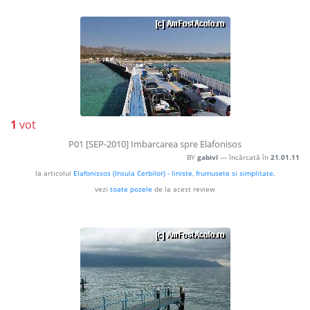
1
vot
P01 [SEP-2010] Imbarcarea spre Elafonisos
BY
gabivl
— încărcată în
21.01.11
la articolul
Elafonissos (Insula Cerbilor) - liniste, frumusete si simplitate
,
vezi
toate pozele
de la acest review