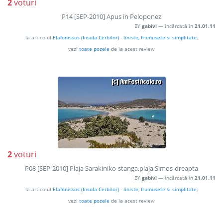
2
voturi
P14 [SEP-2010] Apus in Peloponez
BY
gabivl
— încărcată în
21.01.11
la articolul
Elafonissos (Insula Cerbilor) - liniste, frumusete si simplitate
,
vezi
toate pozele
de la acest review
2
voturi
P08 [SEP-2010] Plaja Sarakiniko-stanga,plaja Simos-dreapta
BY
gabivl
— încărcată în
21.01.11
la articolul
Elafonissos (Insula Cerbilor) - liniste, frumusete si simplitate
,
vezi
toate pozele
de la acest review