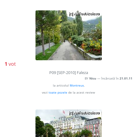
1
vot
P09 [SEP-2010] Faleza
BY
Nicu
— încărcată în
21.01.11
la articolul
Montreux
,
vezi
toate pozele
de la acest review