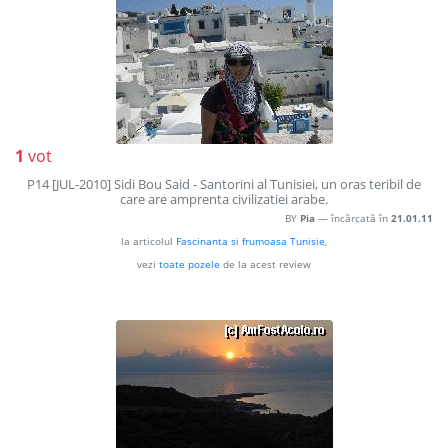
1
vot
P14 [JUL-2010] Sidi Bou Said - Santorini al Tunisiei, un oras teribil de
care are amprenta civilizatiei arabe.
BY
Pia
— încărcată în
21.01.11
la articolul
Fascinanta si frumoasa Tunisie
,
vezi
toate pozele
de la acest review