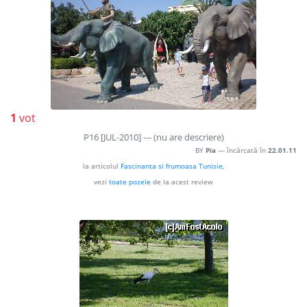
1
vot
P16 [JUL-2010] --- (nu are descriere)
BY
Pia
— încărcată în
22.01.11
la articolul
Fascinanta si frumoasa Tunisie
,
vezi
toate pozele
de la acest review