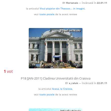
BY
florianais
— încărcată în
22.01.11
la articolul
Visul plajelor din Thassos... in imagini
,
vezi
toate pozele
de la acest review
1
vot
P18 [JAN-2011] Cladirea Universitatii din Craiova
BY
a_raluk
— încărcată în
22.01.11
la articolul
Acasa, la Craiova
,
vezi
toate pozele
de la acest review