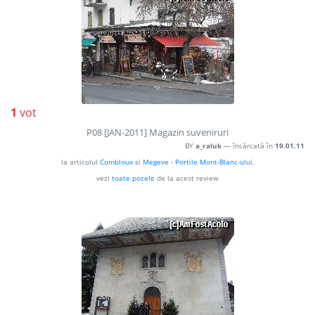
1
vot
P08 [JAN-2011] Magazin suveniruri
BY
a_raluk
— încărcată în
19.01.11
la articolul
Combloux si Megeve - Portile Mont-Blanc-ului
,
vezi
toate pozele
de la acest review