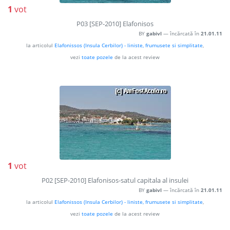
1
vot
P03 [SEP-2010] Elafonisos
BY
gabivl
— încărcată în
21.01.11
la articolul
Elafonissos (Insula Cerbilor) - liniste, frumusete si simplitate
,
vezi
toate pozele
de la acest review
1
vot
P02 [SEP-2010] Elafonisos-satul capitala al insulei
BY
gabivl
— încărcată în
21.01.11
la articolul
Elafonissos (Insula Cerbilor) - liniste, frumusete si simplitate
,
vezi
toate pozele
de la acest review