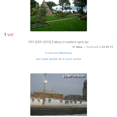
1
vot
P01 [SEP-2010] Faleza si vedere spre lac
BY
Nicu
— încărcată în
21.01.11
la articolul
Montreux
,
vezi
toate pozele
de la acest review