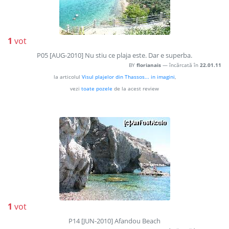
1
vot
P05 [AUG-2010] Nu stiu ce plaja este. Dar e superba.
BY
florianais
— încărcată în
22.01.11
la articolul
Visul plajelor din Thassos... in imagini
,
vezi
toate pozele
de la acest review
1
vot
P14 [JUN-2010] Afandou Beach