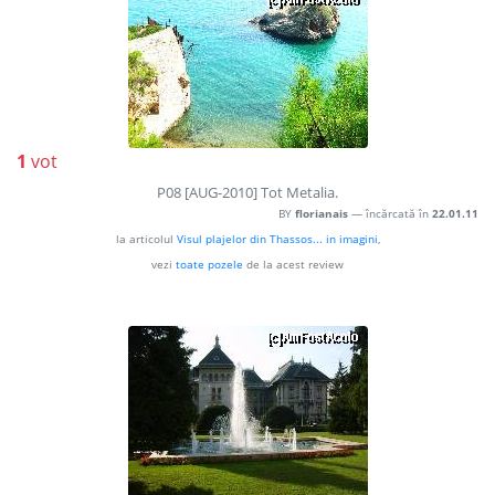
1
vot
P08 [AUG-2010] Tot Metalia.
BY
florianais
— încărcată în
22.01.11
la articolul
Visul plajelor din Thassos... in imagini
,
vezi
toate pozele
de la acest review