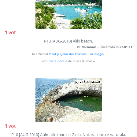
1
vot
P13 [AUG-2010] Aliki beach.
BY
florianais
— încărcată în
22.01.11
la articolul
Visul plajelor din Thassos... in imagini
,
vezi
toate pozele
de la acest review
1
vot
P10 [AUG-2010] Animatie mare la Giola. Natural daca e naturala.