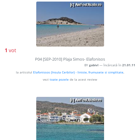
1
vot
P04 [SEP-2010] Plaja Simos- Elafonisos
BY
gabivl
— încărcată în
21.01.11
la articolul
Elafonissos (Insula Cerbilor) - liniste, frumusete si simplitate
,
vezi
toate pozele
de la acest review