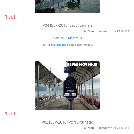
1
vot
P04 [SEP-2010] Lacul Leman
BY
Nicu
— încărcată în
21.01.11
la articolul
Montreux
,
vezi
toate pozele
de la acest review
1
vot
P03 [SEP-2010] Portul turistic
BY
Nicu
— încărcată în
21.01.11