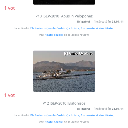
1
vot
P13 [SEP-2010] Apus in Peloponez
BY
gabivl
— încărcată în
21.01.11
la articolul
Elafonissos (Insula Cerbilor) - liniste, frumusete si simplitate
,
vezi
toate pozele
de la acest review
1
vot
P12 [SEP-2010] Elafonisos
BY
gabivl
— încărcată în
21.01.11
la articolul
Elafonissos (Insula Cerbilor) - liniste, frumusete si simplitate
,
vezi
toate pozele
de la acest review