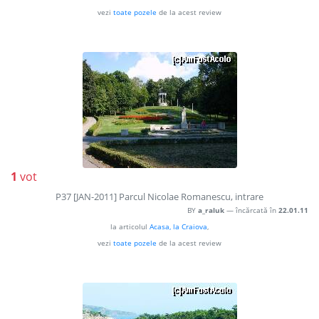
vezi
toate pozele
de la acest review
1
vot
P37 [JAN-2011] Parcul Nicolae Romanescu, intrare
BY
a_raluk
— încărcată în
22.01.11
la articolul
Acasa, la Craiova
,
vezi
toate pozele
de la acest review