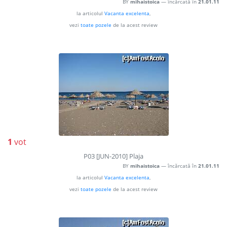
BY
mihaistoica
— încărcată în
21.01.11
la articolul
Vacanta excelenta
,
vezi
toate pozele
de la acest review
1
vot
P03 [JUN-2010] Plaja
BY
mihaistoica
— încărcată în
21.01.11
la articolul
Vacanta excelenta
,
vezi
toate pozele
de la acest review