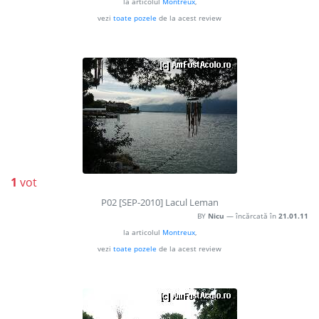
la articolul
Montreux
,
vezi
toate pozele
de la acest review
1
vot
P02 [SEP-2010] Lacul Leman
BY
Nicu
— încărcată în
21.01.11
la articolul
Montreux
,
vezi
toate pozele
de la acest review