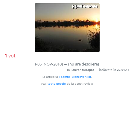
1
vot
P05 [NOV-2010] --- (nu are descriere)
BY
laurentiucapac
— încărcată în
22.01.11
la articolul
Toamna Brancovenilor
,
vezi
toate pozele
de la acest review