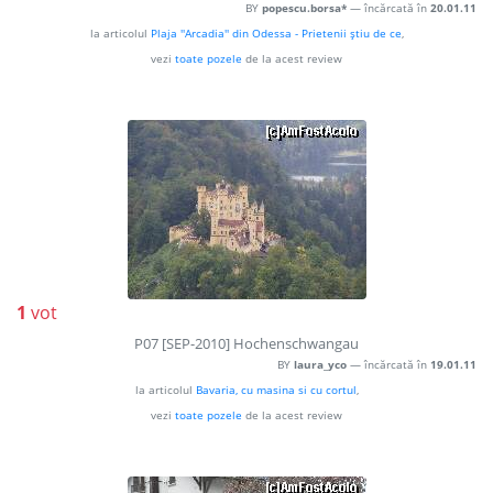
BY
popescu.borsa*
— încărcată în
20.01.11
la articolul
Plaja ''Arcadia'' din Odessa - Prietenii ştiu de ce
,
vezi
toate pozele
de la acest review
1
vot
P07 [SEP-2010] Hochenschwangau
BY
laura_yco
— încărcată în
19.01.11
la articolul
Bavaria, cu masina si cu cortul
,
vezi
toate pozele
de la acest review