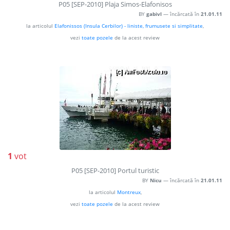
P05 [SEP-2010] Plaja Simos-Elafonisos
BY
gabivl
— încărcată în
21.01.11
la articolul
Elafonissos (Insula Cerbilor) - liniste, frumusete si simplitate
,
vezi
toate pozele
de la acest review
1
vot
P05 [SEP-2010] Portul turistic
BY
Nicu
— încărcată în
21.01.11
la articolul
Montreux
,
vezi
toate pozele
de la acest review