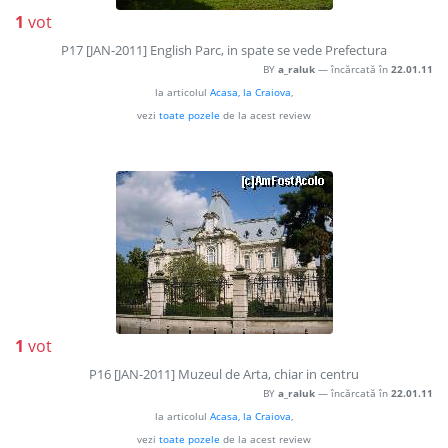
1
vot
P17 [JAN-2011] English Parc, in spate se vede Prefectura
BY
a_raluk
— încărcată în
22.01.11
la articolul
Acasa, la Craiova
,
vezi
toate pozele
de la acest review
1
vot
P16 [JAN-2011] Muzeul de Arta, chiar in centru
BY
a_raluk
— încărcată în
22.01.11
la articolul
Acasa, la Craiova
,
vezi
toate pozele
de la acest review