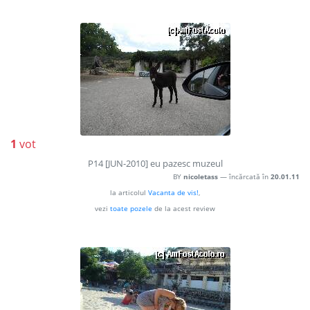
1
vot
P14 [JUN-2010] eu pazesc muzeul
BY
nicoletass
— încărcată în
20.01.11
la articolul
Vacanta de vis!
,
vezi
toate pozele
de la acest review