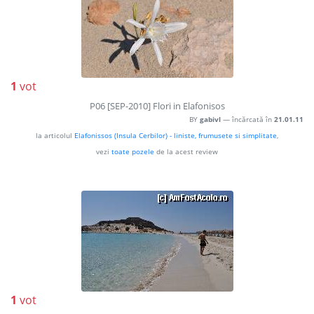
1
vot
P06 [SEP-2010] Flori in Elafonisos
BY
gabivl
— încărcată în
21.01.11
la articolul
Elafonissos (Insula Cerbilor) - liniste, frumusete si simplitate
,
vezi
toate pozele
de la acest review
1
vot