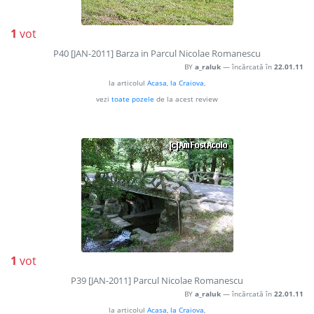
1
vot
P40 [JAN-2011] Barza in Parcul Nicolae Romanescu
BY
a_raluk
— încărcată în
22.01.11
la articolul
Acasa, la Craiova
,
vezi
toate pozele
de la acest review
1
vot
P39 [JAN-2011] Parcul Nicolae Romanescu
BY
a_raluk
— încărcată în
22.01.11
la articolul
Acasa, la Craiova
,