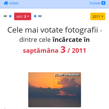
HOME
Închide
3
2011
SĂPT.
Cele mai votate fotografii
-
dintre cele
încărcate în
3
saptămâna
/ 2011