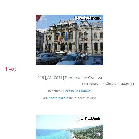
1
vot
P15 [JAN-2011] Primaria din Craiova
BY
a_raluk
— încărcată în
22.01.11
la articolul
Acasa, la Craiova
,
vezi
toate pozele
de la acest review