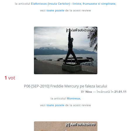
la articolul
Elafonissos (Insula Cerbilor) - liniste, frumusete si simplitate
,
vezi
toate pozele
de la acest review
1
vot
P06 [SEP-2010] Freddie Mercury pe faleza lacului
BY
Nicu
— încărcată în
21.01.11
la articolul
Montreux
,
vezi
toate pozele
de la acest review