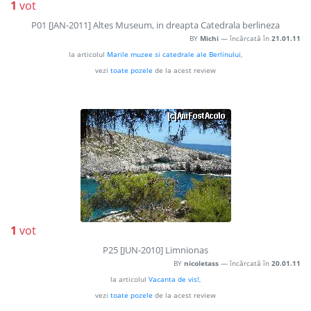
1
vot
P01 [JAN-2011] Altes Museum, in dreapta Catedrala berlineza
BY
Michi
— încărcată în
21.01.11
la articolul
Marile muzee si catedrale ale Berlinului
,
vezi
toate pozele
de la acest review
1
vot
P25 [JUN-2010] Limnionas
BY
nicoletass
— încărcată în
20.01.11
la articolul
Vacanta de vis!
,
vezi
toate pozele
de la acest review