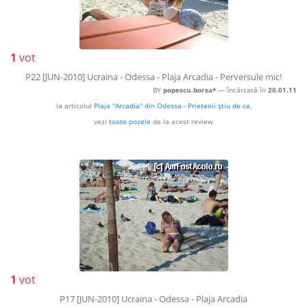
1
vot
P22 [JUN-2010] Ucraina - Odessa - Plaja Arcadia - Perversule mic!
BY
popescu.borsa*
— încărcată în
20.01.11
la articolul
Plaja ''Arcadia'' din Odessa - Prietenii ştiu de ce
,
vezi
toate pozele
de la acest review
1
vot
P17 [JUN-2010] Ucraina - Odessa - Plaja Arcadia