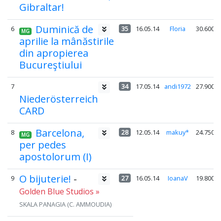
Gibraltar!
Duminică de
6
35
16.05.14
Floria
30.600
MG
aprilie la mânăstirile
din apropierea
Bucureştiului
7
34
17.05.14
andi1972
27.900
Niederösterreich
CARD
Barcelona,
8
28
12.05.14
makuy*
24.750
MG
per pedes
apostolorum (I)
O bijuterie!
-
9
27
16.05.14
IoanaV
19.800
Golden Blue Studios »
SKALA PANAGIA (C. AMMOUDIA)