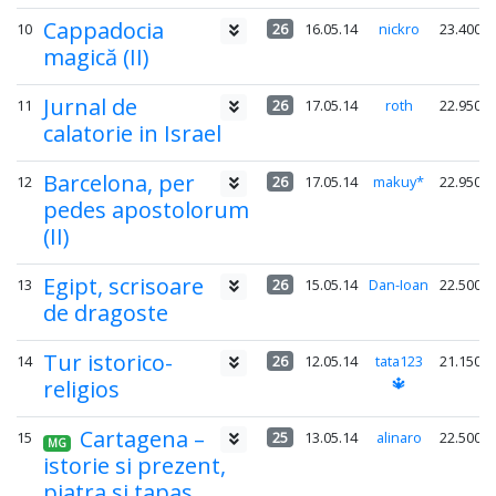
Cappadocia
10
26
16.05.14
nickro
23.400
magică (II)
Jurnal de
11
26
17.05.14
roth
22.950
calatorie in Israel
Barcelona, per
12
26
17.05.14
makuy*
22.950
pedes apostolorum
(II)
Egipt, scrisoare
13
26
15.05.14
Dan-Ioan
22.500
de dragoste
Tur istorico-
14
26
12.05.14
tata123
21.150
🔱
religios
Cartagena –
15
25
13.05.14
alinaro
22.500
MG
istorie si prezent,
piatra si tapas