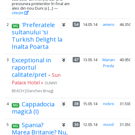
presiunea prietenilor în final am
ales din nou Duni și [...] —
citește
'Preferatele
2
54
14.05.14
amero
46.350
MG
sultanului 'si
Turkish Delight la
Inalta Poarta
Exceptional in
3
47
13.05.14
Marian
40.950
Preda
raportul
calitate/pret
-
Sun
Palace Hotel »
SUNNY
BEACH [Slanchev Briag]
Cappadocia
4
38
15.05.14
nickro
31.500
MG
magică (I)
Spania?
5
36
12.05.14
msnd
31.050
MG
Marea Britanie? Nu,