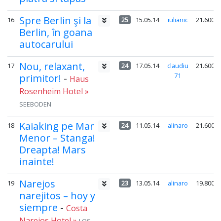
Spre Berlin şi la
16
25
15.05.14
iulianic
21.600
Berlin, în goana
autocarului
Nou, relaxant,
17
24
17.05.14
claudiu
21.600
71
primitor!
-
Haus
Rosenheim Hotel »
SEEBODEN
Kaiaking pe Mar
18
24
11.05.14
alinaro
21.600
Menor – Stanga!
Dreapta! Mars
inainte!
Narejos
19
23
13.05.14
alinaro
19.800
narejitos – hoy y
siempre
-
Costa
Narejos Hotel »