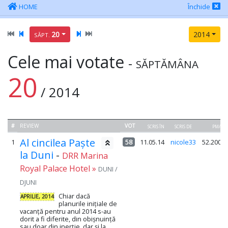
HOME
Închide
20
2014
SĂPT.
Cele mai votate
-
SĂPTĂMÂNA
20
/ 2014
#
REVIEW
VOT
SCRIS ÎN
SCRIS DE
PMA
Al cincilea Paște
1
58
11.05.14
nicole33
52.200
la Duni
-
DRR Marina
Royal Palace Hotel »
DUNI /
DJUNI
Chiar dacă
APRILIE, 2014
planurile inițiale de
vacanță pentru anul 2014 s-au
dorit a fi diferite, din obișnuință
sau doar din inerție, dar și la