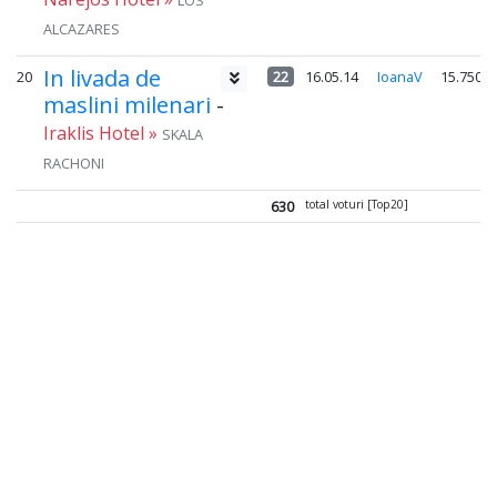
LOS
ALCAZARES
In livada de
20
22
16.05.14
IoanaV
15.750
maslini milenari
-
Iraklis Hotel »
SKALA
RACHONI
630
total voturi [Top20]