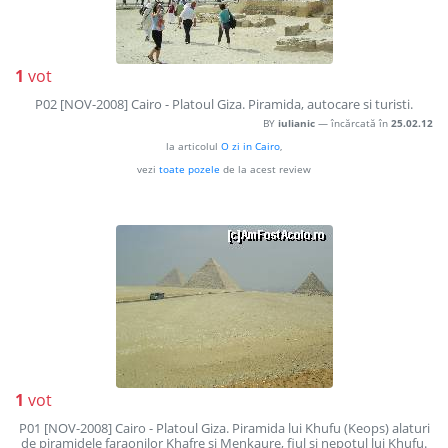
1
vot
P02 [NOV-2008] Cairo - Platoul Giza. Piramida, autocare si turisti.
BY
iulianic
— încărcată în
25.02.12
la articolul
O zi in Cairo
,
vezi
toate pozele
de la acest review
1
vot
P01 [NOV-2008] Cairo - Platoul Giza. Piramida lui Khufu (Keops) alaturi
de piramidele faraonilor Khafre si Menkaure, fiul si nepotul lui Khufu.