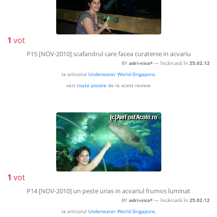
1
vot
P15 [NOV-2010] scafandrul care facea curatenie in acvariu
BY
adri-nico*
— încărcată în
25.02.12
la articolul
Underwater World-Singapore
,
vezi
toate pozele
de la acest review
1
vot
P14 [NOV-2010] un peste urias in acvariul frumos luminat
BY
adri-nico*
— încărcată în
25.02.12
la articolul
Underwater World-Singapore
,