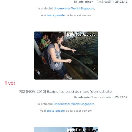
BY
adri-nico*
— încărcată în
25.02.12
la articolul
Underwater World-Singapore
,
vezi
toate pozele
de la acest review
1
vot
P02 [NOV-2010] Bazinul cu pisici de mare 'domesticite'.
BY
adri-nico*
— încărcată în
25.02.12
la articolul
Underwater World-Singapore
,
vezi
toate pozele
de la acest review