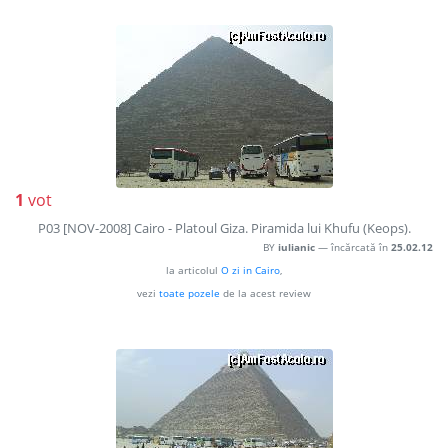
1
vot
P03 [NOV-2008] Cairo - Platoul Giza. Piramida lui Khufu (Keops).
BY
iulianic
— încărcată în
25.02.12
la articolul
O zi in Cairo
,
vezi
toate pozele
de la acest review