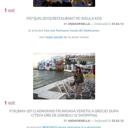
1
vot
P07 [JUN-2010] RESTAURANT PE INSULA KOS
BY
ANDAORNELLA
— încărcată în
25.02.12
la articolul
Cea mai frumoasa insula din Dodecanez
,
vezi
toate pozele
de la acest review
1
vot
P18 [MAY-2011] ADMIRIND FRUMOASA VENETIE A GRECIEI DUPA
CITEVA ORE DE ZGRIBULI SI SHOPPING
BY
ANDAORNELLA
— încărcată în
25.02.12
la articolul
MYKONOS insula vanturilor si a distractiei
,