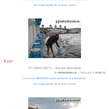
vezi
toate pozele
de la acest review
1
vot
P17 [MAY-2011] --- (nu are descriere)
BY
ANDAORNELLA
— încărcată în
25.02.12
la articolul
MYKONOS insula vanturilor si a distractiei
,
vezi
toate pozele
de la acest review