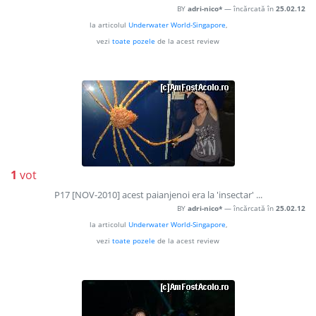
BY
adri-nico*
— încărcată în
25.02.12
la articolul
Underwater World-Singapore
,
vezi
toate pozele
de la acest review
1
vot
P17 [NOV-2010] acest paianjenoi era la 'insectar' ...
BY
adri-nico*
— încărcată în
25.02.12
la articolul
Underwater World-Singapore
,
vezi
toate pozele
de la acest review