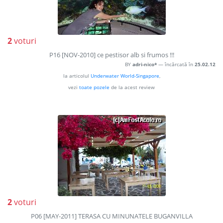
2
voturi
P16 [NOV-2010] ce pestisor alb si frumos !!!
BY
adri-nico*
— încărcată în
25.02.12
la articolul
Underwater World-Singapore
,
vezi
toate pozele
de la acest review
2
voturi
P06 [MAY-2011] TERASA CU MINUNATELE BUGANVILLA