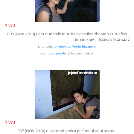
1
vot
P08 [NOV-2010] Cam ciudatele mutritele pestilor Pharaoh Cuttlefish
BY
adri-nico*
— încărcată în
25.02.12
la articolul
Underwater World-Singapore
,
vezi
toate pozele
de la acest review
1
vot
P07 [NOV-2010] o caracatita mica pe fundul unui acvariu