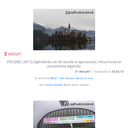
2
voturi
P03 [DEC-2011] Oglindindu-se de secole in apa lacului, mica insula isi
povesteste legenda
BY
Alina53
— încărcată în
23.02.12
la articolul
Bled - mai frumos decat in vise
,
vezi
toate pozele
de la acest review