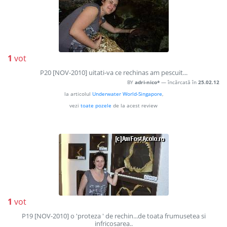
1
vot
P20 [NOV-2010] uitati-va ce rechinas am pescuit...
BY
adri-nico*
— încărcată în
25.02.12
la articolul
Underwater World-Singapore
,
vezi
toate pozele
de la acest review
1
vot
P19 [NOV-2010] o 'proteza ' de rechin...de toata frumusetea si
infricosarea..