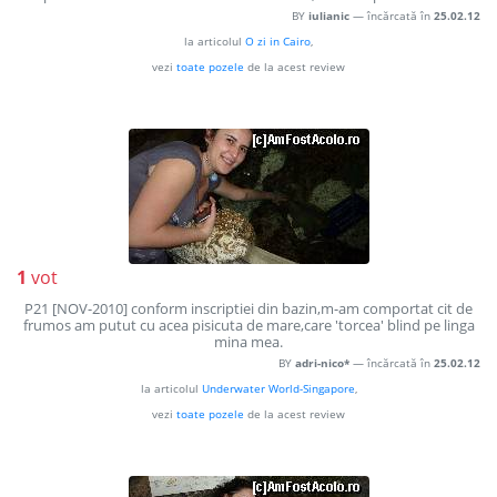
BY
iulianic
— încărcată în
25.02.12
la articolul
O zi in Cairo
,
vezi
toate pozele
de la acest review
1
vot
P21 [NOV-2010] conform inscriptiei din bazin,m-am comportat cit de
frumos am putut cu acea pisicuta de mare,care 'torcea' blind pe linga
mina mea.
BY
adri-nico*
— încărcată în
25.02.12
la articolul
Underwater World-Singapore
,
vezi
toate pozele
de la acest review