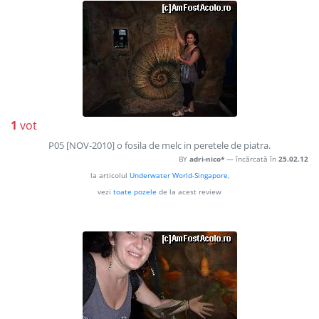
1
vot
P05 [NOV-2010] o fosila de melc in peretele de piatra.
BY
adri-nico*
— încărcată în
25.02.12
la articolul
Underwater World-Singapore
,
vezi
toate pozele
de la acest review