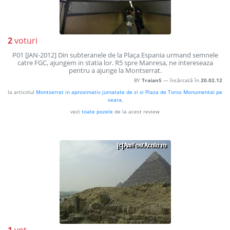
2
voturi
P01 [JAN-2012] Din subteranele de la Plaça Espania urmand semnele
catre FGC, ajungem in statia lor. R5 spre Manresa, ne intereseaza
pentru a ajunge la Montserrat.
BY
TraianS
— încărcată în
20.02.12
la articolul
Montserrat in aproximativ jumatate de zi si Plaza de Toros Monumental pe
seara
,
vezi
toate pozele
de la acest review