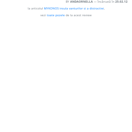
BY
ANDAORNELLA
— încărcată în
25.02.12
la articolul
MYKONOS insula vanturilor si a distractiei
,
vezi
toate pozele
de la acest review