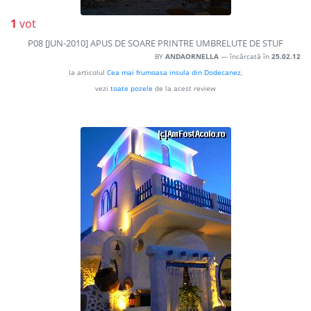
1
vot
P08 [JUN-2010] APUS DE SOARE PRINTRE UMBRELUTE DE STUF
BY
ANDAORNELLA
— încărcată în
25.02.12
la articolul
Cea mai frumoasa insula din Dodecanez
,
vezi
toate pozele
de la acest review