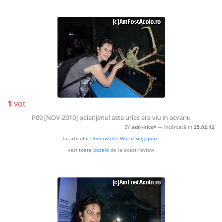
1
vot
P09 [NOV-2010] paianjenul asta urias era viu in acvariu
BY
adri-nico*
— încărcată în
25.02.12
la articolul
Underwater World-Singapore
,
vezi
toate pozele
de la acest review