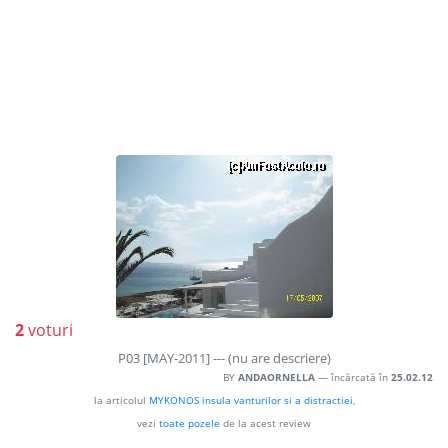
2
voturi
P03 [MAY-2011] --- (nu are descriere)
BY
ANDAORNELLA
— încărcată în
25.02.12
la articolul
MYKONOS insula vanturilor si a distractiei
,
vezi
toate pozele
de la acest review