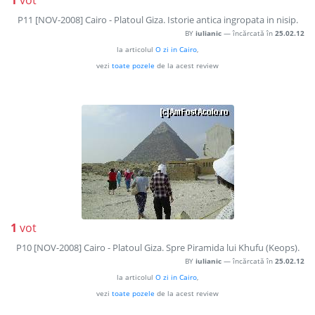
1
vot
P11 [NOV-2008] Cairo - Platoul Giza. Istorie antica ingropata in nisip.
BY
iulianic
— încărcată în
25.02.12
la articolul
O zi in Cairo
,
vezi
toate pozele
de la acest review
1
vot
P10 [NOV-2008] Cairo - Platoul Giza. Spre Piramida lui Khufu (Keops).
BY
iulianic
— încărcată în
25.02.12
la articolul
O zi in Cairo
,
vezi
toate pozele
de la acest review