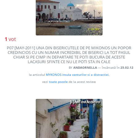
1
vot
P07 [MAY-2011] UNA DIN BISERICUTELE DE PE MIKONOS UN POPOR
CREDINCIOS CU UN NUMAR INCREDIBIL DE BISERICI LA TOT PASUL
CHIAR SI PE CIMP IN DEPARTARE TE POTI BUCURA DE ACESTE
LACASURI SFINTE CE NU LE POTI STA IN CALE
BY
ANDAORNELLA
— încărcată în
25.02.12
la articolul
MYKONOS insula vanturilor si a distractiei
,
vezi
toate pozele
de la acest review