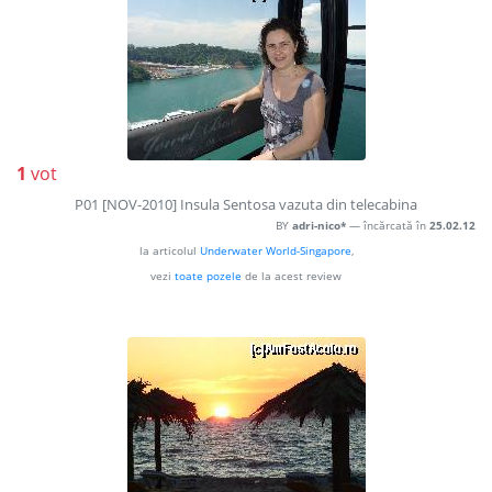
1
vot
P01 [NOV-2010] Insula Sentosa vazuta din telecabina
BY
adri-nico*
— încărcată în
25.02.12
la articolul
Underwater World-Singapore
,
vezi
toate pozele
de la acest review