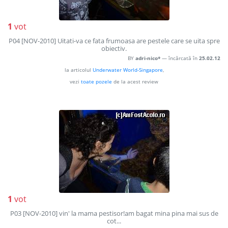
1
vot
P04 [NOV-2010] Uitati-va ce fata frumoasa are pestele care se uita spre
obiectiv.
BY
adri-nico*
— încărcată în
25.02.12
la articolul
Underwater World-Singapore
,
vezi
toate pozele
de la acest review
1
vot
P03 [NOV-2010] vin' la mama pestisor!am bagat mina pina mai sus de
cot...