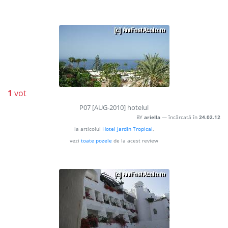
1
vot
P07 [AUG-2010] hotelul
BY
ariella
— încărcată în
24.02.12
la articolul
Hotel Jardin Tropical
,
vezi
toate pozele
de la acest review