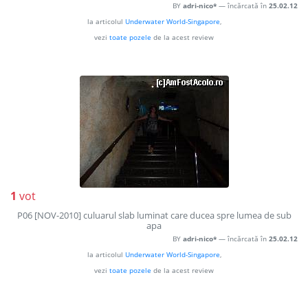
BY
adri-nico*
— încărcată în
25.02.12
la articolul
Underwater World-Singapore
,
vezi
toate pozele
de la acest review
1
vot
P06 [NOV-2010] culuarul slab luminat care ducea spre lumea de sub
apa
BY
adri-nico*
— încărcată în
25.02.12
la articolul
Underwater World-Singapore
,
vezi
toate pozele
de la acest review