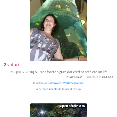
2
voturi
P18 [NOV-2010] Nu sint foarte sigura,dar cred ca asta era un lift.
BY
adri-nico*
— încărcată în
25.02.12
la articolul
Underwater World-Singapore
,
vezi
toate pozele
de la acest review