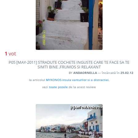
1
vot
P05 [MAY-2011] STRADUTE COCHETE INGUSTE CARE TE FACE SA TE
SIMTI BINE ,FRUMOS SI RELAXANT
BY
ANDAORNELLA
— încărcată în
25.02.12
la articolul
MYKONOS insula vanturilor si a distractiei
,
vezi
toate pozele
de la acest review