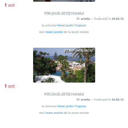
1
vot
P06 [AUG-2010] Hotelul
BY
ariella
— încărcată în
24.02.12
la articolul
Hotel Jardin Tropical
,
vezi
toate pozele
de la acest review
1
vot
P05 [AUG-2010] Hotelul
BY
ariella
— încărcată în
24.02.12
la articolul
Hotel Jardin Tropical
,
vezi
toate pozele
de la acest review