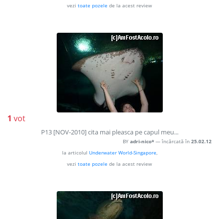
vezi
toate pozele
de la acest review
1
vot
P13 [NOV-2010] cita mai pleasca pe capul meu...
BY
adri-nico*
— încărcată în
25.02.12
la articolul
Underwater World-Singapore
,
vezi
toate pozele
de la acest review