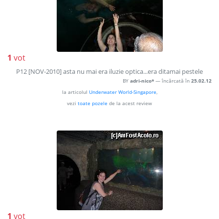
1
vot
P12 [NOV-2010] asta nu mai era iluzie optica...era ditamai pestele
BY
adri-nico*
— încărcată în
25.02.12
la articolul
Underwater World-Singapore
,
vezi
toate pozele
de la acest review
1
vot