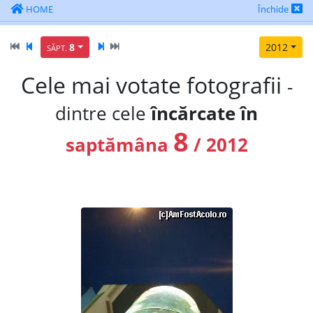
HOME
Închide
8
2012
SĂPT.
Cele mai votate fotografii
-
dintre cele
încărcate în
8
saptămâna
/ 2012