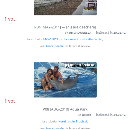
1
vot
P04 [MAY-2011] --- (nu are descriere)
BY
ANDAORNELLA
— încărcată în
25.02.12
la articolul
MYKONOS insula vanturilor si a distractiei
,
vezi
toate pozele
de la acest review
1
vot
P08 [AUG-2010] Aqua Park
BY
ariella
— încărcată în
24.02.12
la articolul
Hotel Jardin Tropical
,
vezi
toate pozele
de la acest review