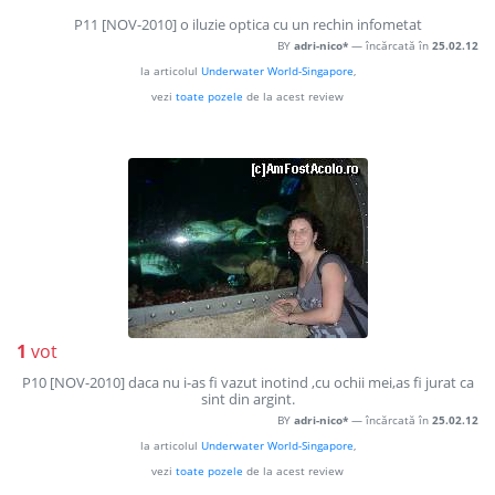
P11 [NOV-2010] o iluzie optica cu un rechin infometat
BY
adri-nico*
— încărcată în
25.02.12
la articolul
Underwater World-Singapore
,
vezi
toate pozele
de la acest review
1
vot
P10 [NOV-2010] daca nu i-as fi vazut inotind ,cu ochii mei,as fi jurat ca
sint din argint.
BY
adri-nico*
— încărcată în
25.02.12
la articolul
Underwater World-Singapore
,
vezi
toate pozele
de la acest review