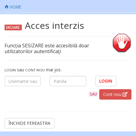
HOME
Acces interzis
EROARE:
Funcția SESIZARE este accesibilă doar
utilizatorilor autentificaţi
sau
mai jos:
LOGIN
CONT NOU
LOGIN
Cont nou
SAU
ÎNCHIDE FEREASTRA