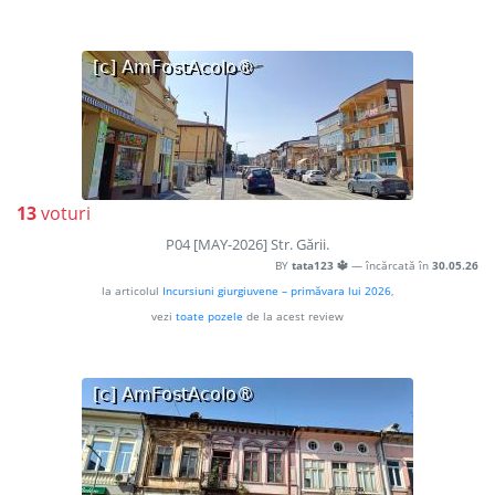
13
voturi
P04 [MAY-2026] Str. Gării.
BY
tata123 🔱
— încărcată în
30.05.26
la articolul
Incursiuni giurgiuvene – primăvara lui 2026
,
vezi
toate pozele
de la acest review