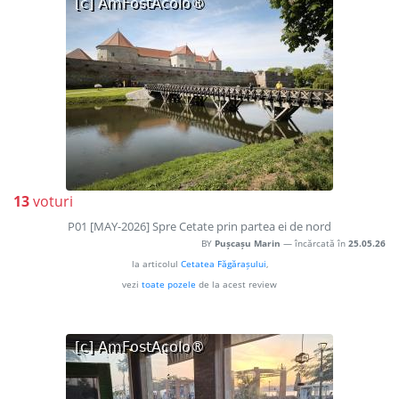
13
voturi
P01 [MAY-2026] Spre Cetate prin partea ei de nord
BY
Pușcașu Marin
— încărcată în
25.05.26
la articolul
Cetatea Făgărașului
,
vezi
toate pozele
de la acest review