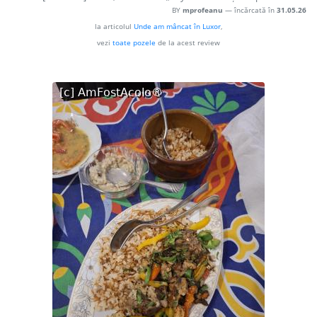
BY
mprofeanu
— încărcată în
31.05.26
la articolul
Unde am mâncat în Luxor
,
vezi
toate pozele
de la acest review