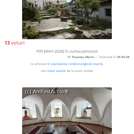
13
voturi
P05 [MAY-2026] În curtea pensiunii
BY
Pușcașu Marin
— încărcată în
25.05.26
la articolul
O coproducție româno-engleză reușită
,
vezi
toate pozele
de la acest review