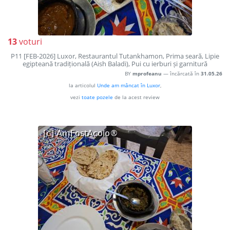
13
voturi
P11 [FEB-2026] Luxor, Restaurantul Tutankhamon, Prima seară, Lipie
egipteană tradițională (Aish Baladi), Pui cu ierburi și garnitură
BY
mprofeanu
— încărcată în
31.05.26
la articolul
Unde am mâncat în Luxor
,
vezi
toate pozele
de la acest review