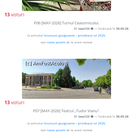
13
voturi
P06 [MAY-2026] Turnul Ceasornicului.
BY
tata123 🔱
— încărcată în
30.05.26
la articolul
Incursiuni giurgiuvene – primăvara lui 2026
,
vezi
toate pozele
de la acest review
13
voturi
P07 [MAY-2026] Teatrul „Tudor Vianu”.
BY
tata123 🔱
— încărcată în
30.05.26
la articolul
Incursiuni giurgiuvene – primăvara lui 2026
,
vezi
toate pozele
de la acest review