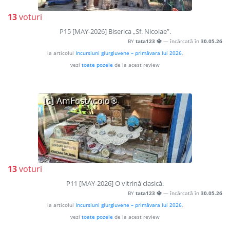
13
voturi
P15 [MAY-2026] Biserica „Sf. Nicolae”.
BY
tata123 🔱
— încărcată în
30.05.26
la articolul
Incursiuni giurgiuvene – primăvara lui 2026
,
vezi
toate pozele
de la acest review
13
voturi
P11 [MAY-2026] O vitrină clasică.
BY
tata123 🔱
— încărcată în
30.05.26
la articolul
Incursiuni giurgiuvene – primăvara lui 2026
,
vezi
toate pozele
de la acest review