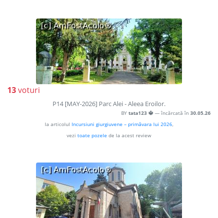
13
voturi
P14 [MAY-2026] Parc Alei - Aleea Eroilor.
BY
tata123 🔱
— încărcată în
30.05.26
la articolul
Incursiuni giurgiuvene – primăvara lui 2026
,
vezi
toate pozele
de la acest review