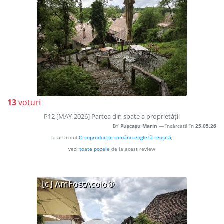
13
voturi
P12 [MAY-2026] Partea din spate a proprietății
BY
Pușcașu Marin
— încărcată în
25.05.26
la articolul
O coproducție româno-engleză reușită
,
vezi
toate pozele
de la acest review