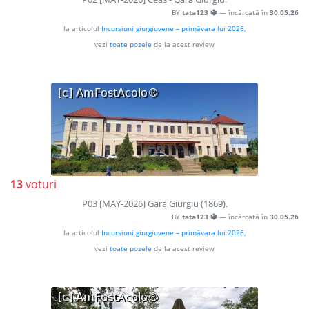
BY
tata123 🔱
— încărcată în
30.05.26
la articolul
Incursiuni giurgiuvene – primăvara lui 2026
,
vezi
toate pozele
de la acest review
13
voturi
P03 [MAY-2026] Gara Giurgiu (1869).
BY
tata123 🔱
— încărcată în
30.05.26
la articolul
Incursiuni giurgiuvene – primăvara lui 2026
,
vezi
toate pozele
de la acest review