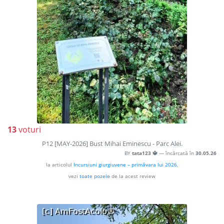
13
voturi
P12 [MAY-2026] Bust Mihai Eminescu - Parc Alei.
BY
tata123 🔱
— încărcată în
30.05.26
la articolul
Incursiuni giurgiuvene – primăvara lui 2026
,
vezi
toate pozele
de la acest review