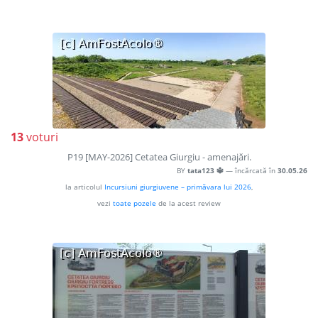
13
voturi
P19 [MAY-2026] Cetatea Giurgiu - amenajări.
BY
tata123 🔱
— încărcată în
30.05.26
la articolul
Incursiuni giurgiuvene – primăvara lui 2026
,
vezi
toate pozele
de la acest review