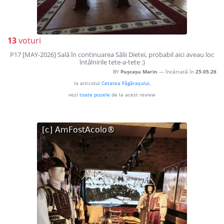
13
voturi
P17 [MAY-2026] Sală în continuarea Sălii Dietei, probabil aici aveau loc
întâlnirile tete-a-tete :)
BY
Pușcașu Marin
— încărcată în
25.05.26
la articolul
Cetatea Făgărașului
,
vezi
toate pozele
de la acest review