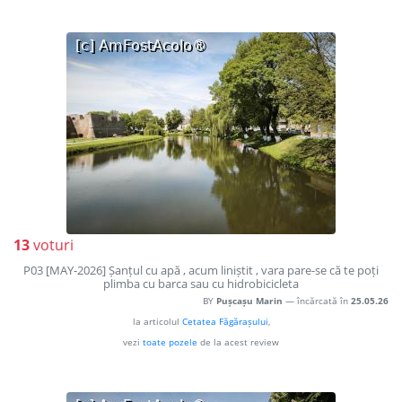
13
voturi
P03 [MAY-2026] Șanțul cu apă , acum liniștit , vara pare-se că te poți
plimba cu barca sau cu hidrobicicleta
BY
Pușcașu Marin
— încărcată în
25.05.26
la articolul
Cetatea Făgărașului
,
vezi
toate pozele
de la acest review