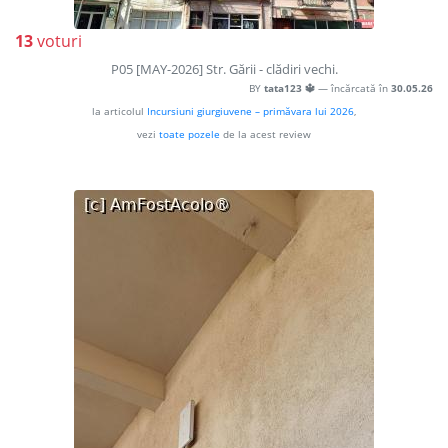
13
voturi
P05 [MAY-2026] Str. Gării - clădiri vechi.
BY
tata123 🔱
— încărcată în
30.05.26
la articolul
Incursiuni giurgiuvene – primăvara lui 2026
,
vezi
toate pozele
de la acest review