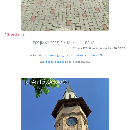
13
voturi
P09 [MAY-2026] Str. Mircea cel Bătrân.
BY
tata123 🔱
— încărcată în
30.05.26
la articolul
Incursiuni giurgiuvene – primăvara lui 2026
,
vezi
toate pozele
de la acest review