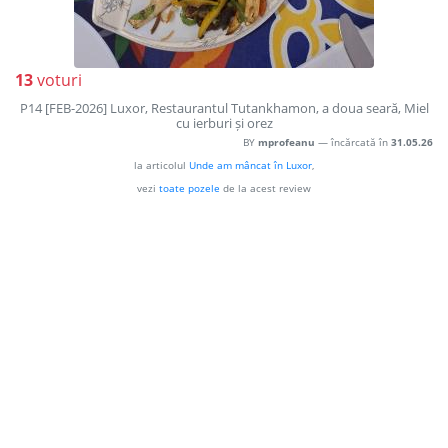
13
voturi
P14 [FEB-2026] Luxor, Restaurantul Tutankhamon, a doua seară, Miel
cu ierburi și orez
BY
mprofeanu
— încărcată în
31.05.26
la articolul
Unde am mâncat în Luxor
,
vezi
toate pozele
de la acest review