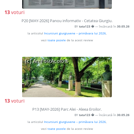
13
voturi
P20 [MAY-2026] Panou informativ - Cetatea Giurgiu.
BY
tata123 🔱
— încărcată în
30.05.26
la articolul
Incursiuni giurgiuvene – primăvara lui 2026
,
vezi
toate pozele
de la acest review
13
voturi
P13 [MAY-2026] Parc Alei - Aleea Eroilor.
BY
tata123 🔱
— încărcată în
30.05.26
la articolul
Incursiuni giurgiuvene – primăvara lui 2026
,
vezi
toate pozele
de la acest review