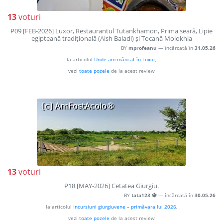
13
voturi
P09 [FEB-2026] Luxor, Restaurantul Tutankhamon, Prima seară, Lipie
egipteană tradițională (Aish Baladi) și Tocană Molokhia
BY
mprofeanu
— încărcată în
31.05.26
la articolul
Unde am mâncat în Luxor
,
vezi
toate pozele
de la acest review
13
voturi
P18 [MAY-2026] Cetatea Giurgiu.
BY
tata123 🔱
— încărcată în
30.05.26
la articolul
Incursiuni giurgiuvene – primăvara lui 2026
,
vezi
toate pozele
de la acest review