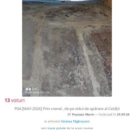
13
voturi
P04 [MAY-2026] Prin crenel , de pe zidul de apărare al Cetății
BY
Pușcașu Marin
— încărcată în
25.05.26
la articolul
Cetatea Făgărașului
,
vezi
toate pozele
de la acest review