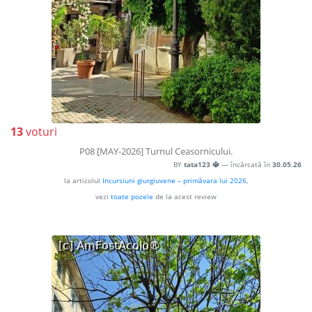
13
voturi
P08 [MAY-2026] Turnul Ceasornicului.
BY
tata123 🔱
— încărcată în
30.05.26
la articolul
Incursiuni giurgiuvene – primăvara lui 2026
,
vezi
toate pozele
de la acest review