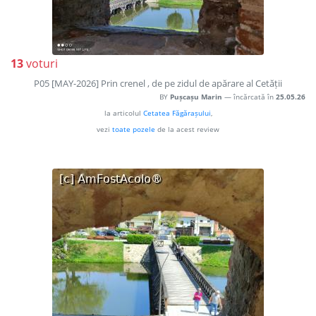
13
voturi
P05 [MAY-2026] Prin crenel , de pe zidul de apărare al Cetății
BY
Pușcașu Marin
— încărcată în
25.05.26
la articolul
Cetatea Făgărașului
,
vezi
toate pozele
de la acest review