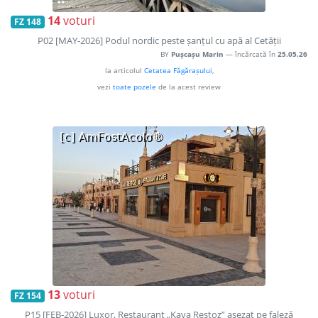
14
voturi
FZ 148
P02 [MAY-2026] Podul nordic peste șanțul cu apă al Cetății
BY
Pușcașu Marin
— încărcată în
25.05.26
la articolul
Cetatea Făgărașului
,
vezi
toate pozele
de la acest review
13
voturi
FZ 154
P15 [FEB-2026] Luxor, Restaurant „Kaya Restoz” așezat pe faleză