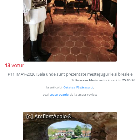
13
voturi
P11 [MAY-2026] Sala unde sunt prezentate meșteșugurile și breslele
BY
Pușcașu Marin
— încărcată în
25.05.26
la articolul
Cetatea Făgărașului
,
vezi
toate pozele
de la acest review