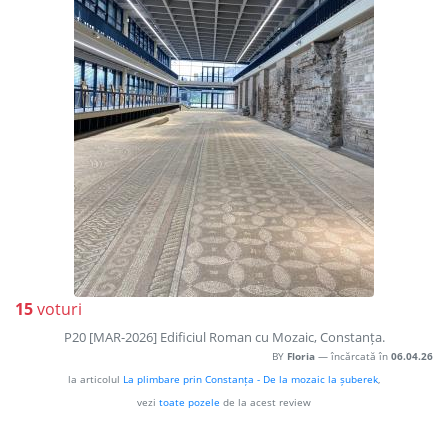
15
voturi
P20 [MAR-2026] Edificiul Roman cu Mozaic, Constanța.
BY
Floria
— încărcată în
06.04.26
la articolul
La plimbare prin Constanța - De la mozaic la șuberek
,
vezi
toate pozele
de la acest review