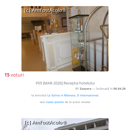
15
voturi
P05 [MAR-2026] Receptia hotelului
BY
Zoazore
— încărcată în
06.04.26
la articolul
La Sulina in Mamaia, Si International
,
vezi
toate pozele
de la acest review