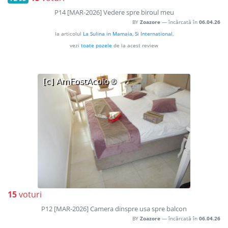
P14 [MAR-2026] Vedere spre biroul meu
BY
Zoazore
— încărcată în
06.04.26
la articolul
La Sulina in Mamaia, Si International
,
vezi
toate pozele
de la acest review
15
voturi
P12 [MAR-2026] Camera dinspre usa spre balcon
BY
Zoazore
— încărcată în
06.04.26