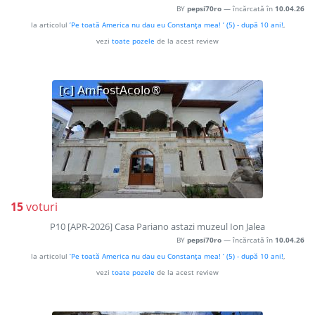
BY
pepsi70ro
— încărcată în
10.04.26
la articolul
’Pe toată America nu dau eu Constanţa mea! ’ (5) - după 10 ani!
,
vezi
toate pozele
de la acest review
15
voturi
P10 [APR-2026] Casa Pariano astazi muzeul Ion Jalea
BY
pepsi70ro
— încărcată în
10.04.26
la articolul
’Pe toată America nu dau eu Constanţa mea! ’ (5) - după 10 ani!
,
vezi
toate pozele
de la acest review