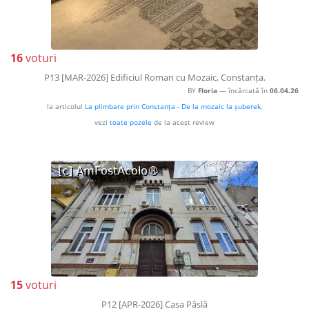
16
voturi
P13 [MAR-2026] Edificiul Roman cu Mozaic, Constanța.
BY
Floria
— încărcată în
06.04.26
la articolul
La plimbare prin Constanța - De la mozaic la șuberek
,
vezi
toate pozele
de la acest review
15
voturi
P12 [APR-2026] Casa Pâslă