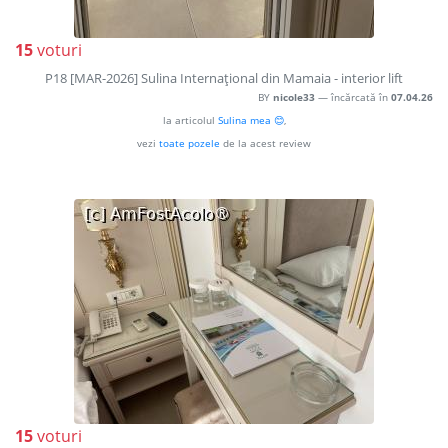
15
voturi
P18 [MAR-2026] Sulina Internaţional din Mamaia - interior lift
BY
nicole33
— încărcată în
07.04.26
la articolul
Sulina mea 😊
,
vezi
toate pozele
de la acest review
15
voturi