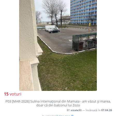
15
voturi
P03 [MAR-2026] Sulina Internaţional din Mamaia - am văzut şi marea,
doar că din balconul lui Zozo
BY
nicole33
— încărcată în
07.04.26