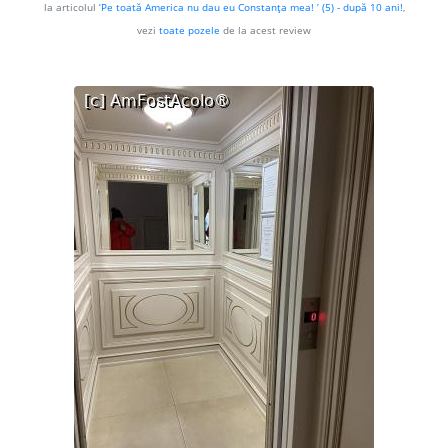
la articolul
’Pe toată America nu dau eu Constanţa mea! ’ (5) - după 10 ani!
,
vezi
toate pozele
de la acest review