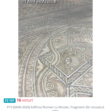
16
voturi
FZ 101
P15 [MAR-2026] Edificiul Roman cu Mozaic. Fragment din mozaicul
antic.