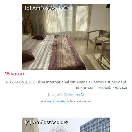
15
voturi
P06 [MAR-2026] Sulina Internaţional din Mamaia - cameră superioară
BY
nicole33
— încărcată în
07.04.26
la articolul
Sulina mea 😊
,
vezi
toate pozele
de la acest review