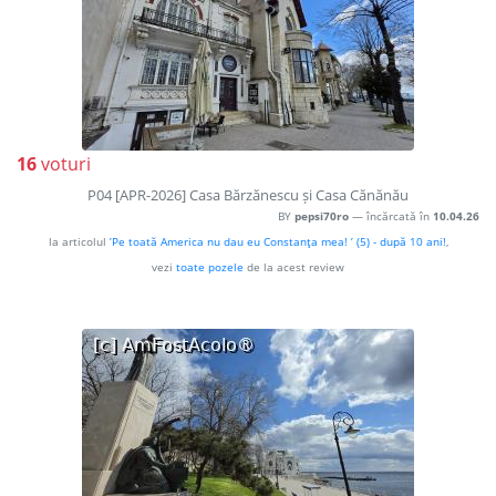
16
voturi
P04 [APR-2026] Casa Bărzănescu și Casa Cănănău
BY
pepsi70ro
— încărcată în
10.04.26
la articolul
’Pe toată America nu dau eu Constanţa mea! ’ (5) - după 10 ani!
,
vezi
toate pozele
de la acest review