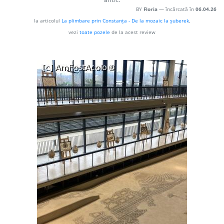
BY
Floria
— încărcată în
06.04.26
la articolul
La plimbare prin Constanța - De la mozaic la șuberek
,
vezi
toate pozele
de la acest review