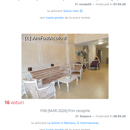
BY
nicole33
— încărcată în
07.04.26
la articolul
Sulina mea 😊
,
vezi
toate pozele
de la acest review
16
voturi
P06 [MAR-2026] Prin receptie
BY
Zoazore
— încărcată în
06.04.26
la articolul
La Sulina in Mamaia, Si International
,
vezi
toate pozele
de la acest review