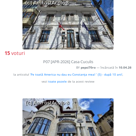
15
voturi
P07 [APR-2026] Casa Cuculis
BY
pepsi70ro
— încărcată în
10.04.26
la articolul
’Pe toată America nu dau eu Constanţa mea! ’ (5) - după 10 ani!
,
vezi
toate pozele
de la acest review