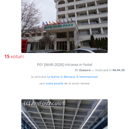
15
voturi
P01 [MAR-2026] Intrarea in hotel
BY
Zoazore
— încărcată în
06.04.26
la articolul
La Sulina in Mamaia, Si International
,
vezi
toate pozele
de la acest review