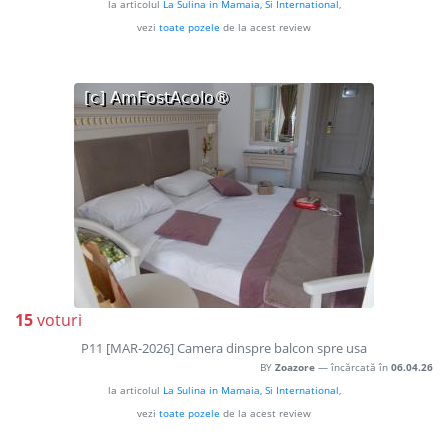
la articolul
La Sulina in Mamaia, Si International
,
vezi
toate pozele
de la acest review
15
voturi
P11 [MAR-2026] Camera dinspre balcon spre usa
BY
Zoazore
— încărcată în
06.04.26
la articolul
La Sulina in Mamaia, Si International
,
vezi
toate pozele
de la acest review