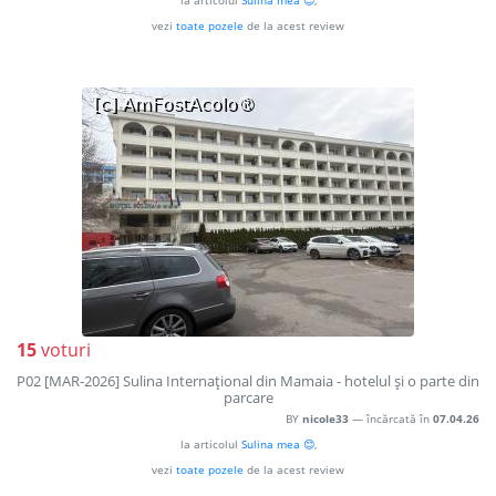
la articolul
Sulina mea 😊
,
vezi
toate pozele
de la acest review
15
voturi
P02 [MAR-2026] Sulina Internaţional din Mamaia - hotelul şi o parte din
parcare
BY
nicole33
— încărcată în
07.04.26
la articolul
Sulina mea 😊
,
vezi
toate pozele
de la acest review