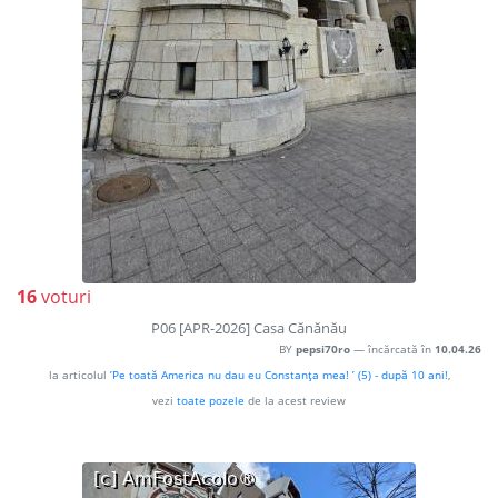
16
voturi
P06 [APR-2026] Casa Cănănău
BY
pepsi70ro
— încărcată în
10.04.26
la articolul
’Pe toată America nu dau eu Constanţa mea! ’ (5) - după 10 ani!
,
vezi
toate pozele
de la acest review