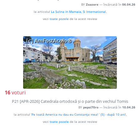
BY
Zoazore
— încărcată în
06.04.26
la articolul
La Sulina in Mamaia, Si International
,
vezi
toate pozele
de la acest review
16
voturi
P21 [APR-2026] Catedrala ortodoxă și o parte din vechiul Tomis
BY
pepsi70ro
— încărcată în
10.04.26
la articolul
’Pe toată America nu dau eu Constanţa mea! ’ (5) - după 10 ani!
,
vezi
toate pozele
de la acest review