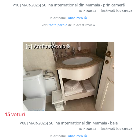
P10 [MAR-2026] Sulina Internaţional din Mamaia - prin cameră
BY
nicole33
— încărcată în
07.04.26
la articolul
Sulina mea 😊
,
vezi
toate pozele
de la acest review
15
voturi
P08 [MAR-2026] Sulina Internaţional din Mamaia - baia
BY
nicole33
— încărcată în
07.04.26
la articolul
Sulina mea 😊
,