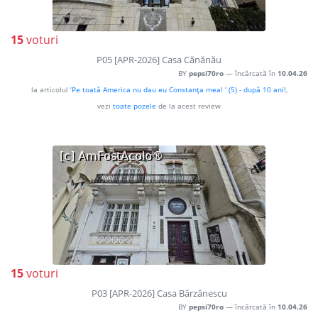
15
voturi
P05 [APR-2026] Casa Cănănău
BY
pepsi70ro
— încărcată în
10.04.26
la articolul
’Pe toată America nu dau eu Constanţa mea! ’ (5) - după 10 ani!
,
vezi
toate pozele
de la acest review
15
voturi
P03 [APR-2026] Casa Bărzănescu
BY
pepsi70ro
— încărcată în
10.04.26