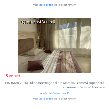
vezi
toate pozele
de la acest review
15
voturi
P07 [MAR-2026] Sulina Internaţional din Mamaia - cameră superioară
BY
nicole33
— încărcată în
07.04.26
la articolul
Sulina mea 😊
,
vezi
toate pozele
de la acest review