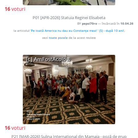
16
voturi
P01 [APR-2026] Statuia Reginei Elisabeta
BY
pepsi70ro
— încărcată în
10.04.26
la articolul
’Pe toată America nu dau eu Constanţa mea! ’ (5) - după 10 ani!
,
vezi
toate pozele
de la acest review
16
voturi
P21 [MAR-2026] Sulina Internaţional din Mamaia - poză de grup