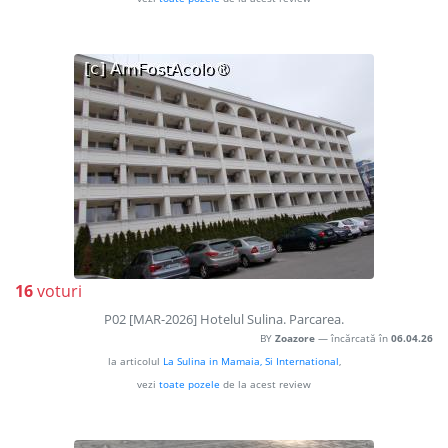
16
voturi
P02 [MAR-2026] Hotelul Sulina. Parcarea.
BY
Zoazore
— încărcată în
06.04.26
la articolul
La Sulina in Mamaia, Si International
,
vezi
toate pozele
de la acest review