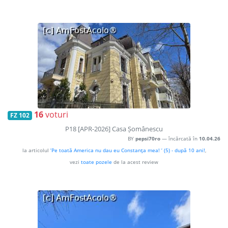
16
voturi
FZ 102
P18 [APR-2026] Casa Șomânescu
BY
pepsi70ro
— încărcată în
10.04.26
la articolul
’Pe toată America nu dau eu Constanţa mea! ’ (5) - după 10 ani!
,
vezi
toate pozele
de la acest review