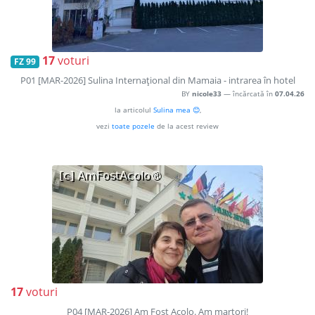
17
voturi
FZ 99
P01 [MAR-2026] Sulina Internaţional din Mamaia - intrarea în hotel
BY
nicole33
— încărcată în
07.04.26
la articolul
Sulina mea 😊
,
vezi
toate pozele
de la acest review
17
voturi
P04 [MAR-2026] Am Fost Acolo. Am martori!