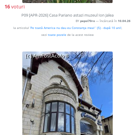
16
voturi
P09 [APR-2026] Casa Pariano astazi muzeul Ion Jalea
BY
pepsi70ro
— încărcată în
10.04.26
la articolul
’Pe toată America nu dau eu Constanţa mea! ’ (5) - după 10 ani!
,
vezi
toate pozele
de la acest review