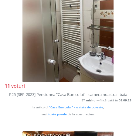
11
voturi
P25 [SEP-2023] Pensiunea "Casa Bunicului" - camera noastra - baia
BY
mishu
— încărcată în
08.09.23
la articolul
“Casa Bunicului” – o viata de poveste
,
vezi
toate pozele
de la acest review