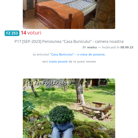
14
voturi
FZ 253
P17 [SEP-2023] Pensiunea "Casa Bunicului" - camera noastra
BY
mishu
— încărcată în
08.09.23
la articolul
“Casa Bunicului” – o viata de poveste
,
vezi
toate pozele
de la acest review