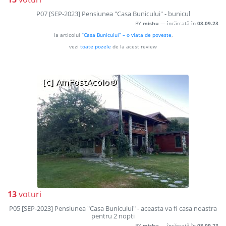
P07 [SEP-2023] Pensiunea "Casa Bunicului" - bunicul
BY
mishu
— încărcată în
08.09.23
la articolul
“Casa Bunicului” – o viata de poveste
,
vezi
toate pozele
de la acest review
13
voturi
P05 [SEP-2023] Pensiunea "Casa Bunicului" - aceasta va fi casa noastra
pentru 2 nopti
BY
mishu
— încărcată în
08.09.23