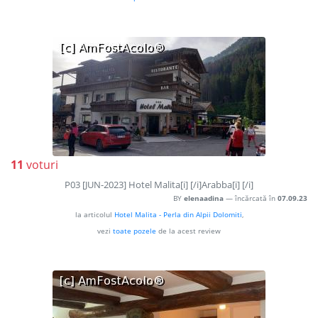
11
voturi
P03 [JUN-2023] Hotel Malita[i] [/i]Arabba[i] [/i]
BY
elenaadina
— încărcată în
07.09.23
la articolul
Hotel Malita - Perla din Alpii Dolomiti
,
vezi
toate pozele
de la acest review