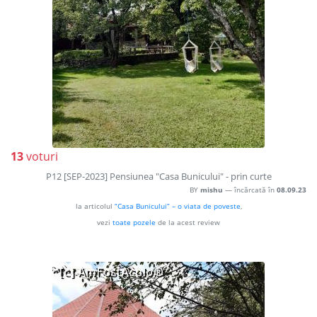
13
voturi
P12 [SEP-2023] Pensiunea "Casa Bunicului" - prin curte
BY
mishu
— încărcată în
08.09.23
la articolul
“Casa Bunicului” – o viata de poveste
,
vezi
toate pozele
de la acest review