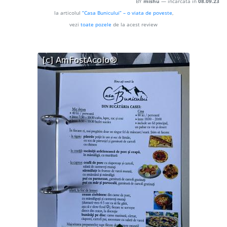
BY
mishu
— încărcată în
08.09.23
la articolul
“Casa Bunicului” – o viata de poveste
,
vezi
toate pozele
de la acest review