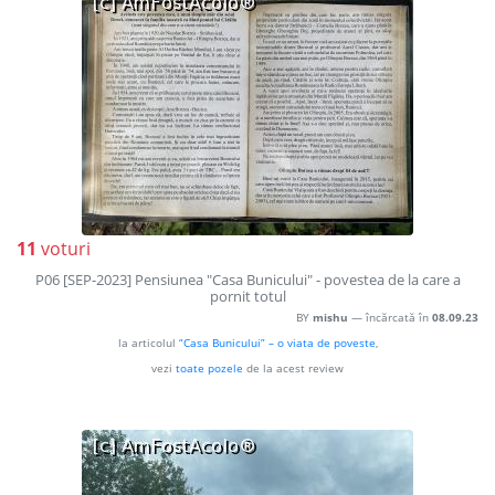
11
voturi
P06 [SEP-2023] Pensiunea "Casa Bunicului" - povestea de la care a
pornit totul
BY
mishu
— încărcată în
08.09.23
la articolul
“Casa Bunicului” – o viata de poveste
,
vezi
toate pozele
de la acest review