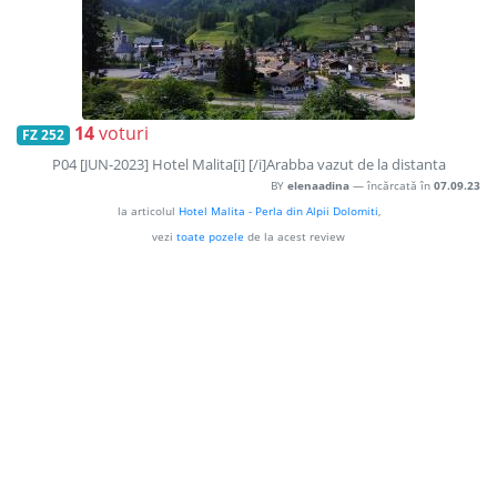
14
voturi
FZ 252
P04 [JUN-2023] Hotel Malita[i] [/i]Arabba vazut de la distanta
BY
elenaadina
— încărcată în
07.09.23
la articolul
Hotel Malita - Perla din Alpii Dolomiti
,
vezi
toate pozele
de la acest review