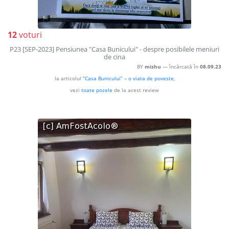
12
voturi
P23 [SEP-2023] Pensiunea "Casa Bunicului" - despre posibilele meniuri
de cina
BY
mishu
— încărcată în
08.09.23
la articolul
“Casa Bunicului” – o viata de poveste
,
vezi
toate pozele
de la acest review