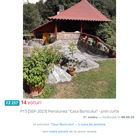
14
voturi
FZ 257
P15 [SEP-2023] Pensiunea "Casa Bunicului" - prin curte
BY
mishu
— încărcată în
08.09.23
la articolul
“Casa Bunicului” – o viata de poveste
,
vezi
toate pozele
de la acest review