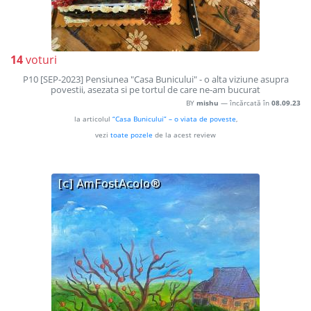
14
voturi
P10 [SEP-2023] Pensiunea "Casa Bunicului" - o alta viziune asupra
povestii, asezata si pe tortul de care ne-am bucurat
BY
mishu
— încărcată în
08.09.23
la articolul
“Casa Bunicului” – o viata de poveste
,
vezi
toate pozele
de la acest review