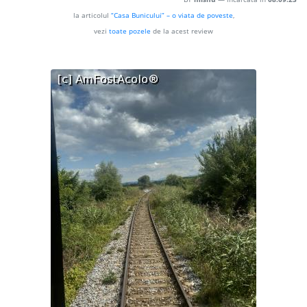
la articolul
“Casa Bunicului” – o viata de poveste
,
vezi
toate pozele
de la acest review