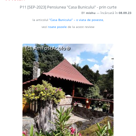
P11 [SEP-2023] Pensiunea "Casa Bunicului" - prin curte
BY
mishu
— încărcată în
08.09.23
la articolul
“Casa Bunicului” – o viata de poveste
,
vezi
toate pozele
de la acest review