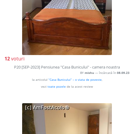
12
voturi
P20 [SEP-2023] Pensiunea "Casa Bunicului" - camera noastra
BY
mishu
— încărcată în
08.09.23
la articolul
“Casa Bunicului” – o viata de poveste
,
vezi
toate pozele
de la acest review