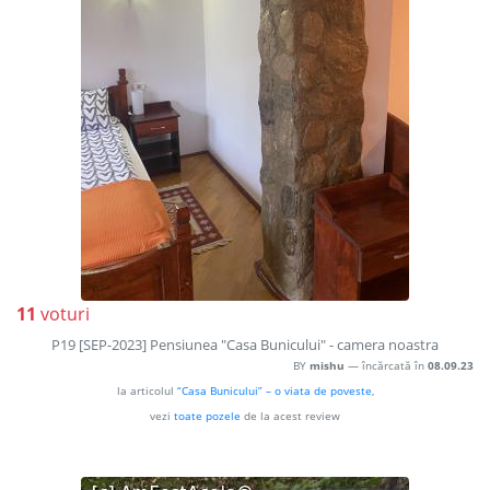
11
voturi
P19 [SEP-2023] Pensiunea "Casa Bunicului" - camera noastra
BY
mishu
— încărcată în
08.09.23
la articolul
“Casa Bunicului” – o viata de poveste
,
vezi
toate pozele
de la acest review