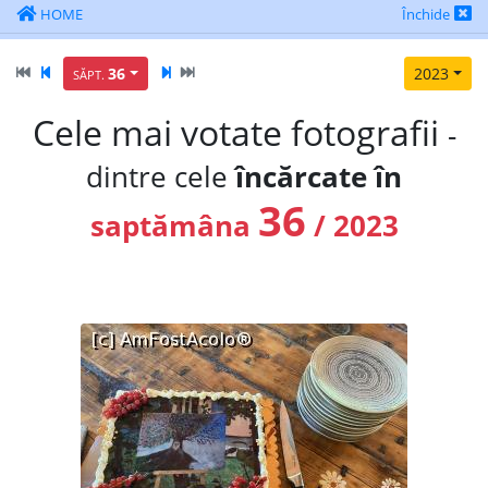
HOME
Închide
36
2023
SĂPT.
Cele mai votate fotografii
-
dintre cele
încărcate în
36
saptămâna
/ 2023