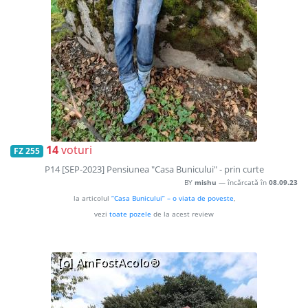
14
voturi
FZ 255
P14 [SEP-2023] Pensiunea "Casa Bunicului" - prin curte
BY
mishu
— încărcată în
08.09.23
la articolul
“Casa Bunicului” – o viata de poveste
,
vezi
toate pozele
de la acest review