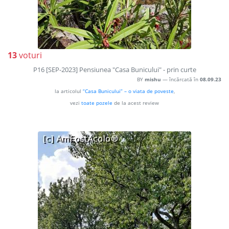
13
voturi
P16 [SEP-2023] Pensiunea "Casa Bunicului" - prin curte
BY
mishu
— încărcată în
08.09.23
la articolul
“Casa Bunicului” – o viata de poveste
,
vezi
toate pozele
de la acest review