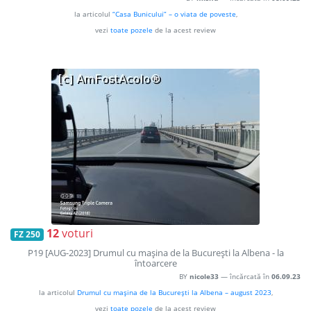
la articolul
“Casa Bunicului” – o viata de poveste
,
vezi
toate pozele
de la acest review
12
voturi
FZ 250
P19 [AUG-2023] Drumul cu maşina de la Bucureşti la Albena - la
întoarcere
BY
nicole33
— încărcată în
06.09.23
la articolul
Drumul cu maşina de la Bucureşti la Albena – august 2023
,
vezi
toate pozele
de la acest review