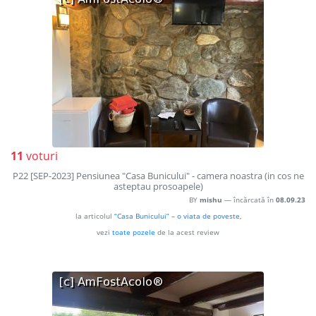
11
voturi
P22 [SEP-2023] Pensiunea "Casa Bunicului" - camera noastra (in cos ne
asteptau prosoapele)
BY
mishu
— încărcată în
08.09.23
la articolul
“Casa Bunicului” – o viata de poveste
,
vezi
toate pozele
de la acest review