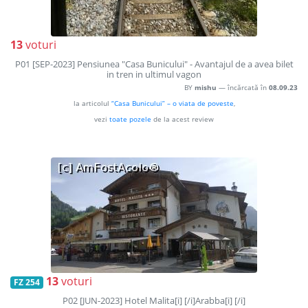
13
voturi
P01 [SEP-2023] Pensiunea "Casa Bunicului" - Avantajul de a avea bilet
in tren in ultimul vagon
BY
mishu
— încărcată în
08.09.23
la articolul
“Casa Bunicului” – o viata de poveste
,
vezi
toate pozele
de la acest review
13
voturi
FZ 254
P02 [JUN-2023] Hotel Malita[i] [/i]Arabba[i] [/i]