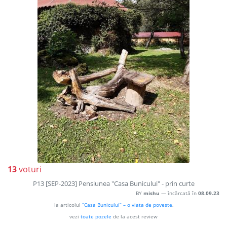
13
voturi
P13 [SEP-2023] Pensiunea "Casa Bunicului" - prin curte
BY
mishu
— încărcată în
08.09.23
la articolul
“Casa Bunicului” – o viata de poveste
,
vezi
toate pozele
de la acest review