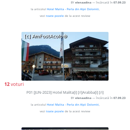
BY
elenaadina
— încărcată în
07.09.23
la articolul
Hotel Malita - Perla din Alpii Dolomiti
,
vezi
toate pozele
de la acest review
12
voturi
P01 [JUN-2023] Hotel Malita[i] [/i]Arabba[i] [/i]
BY
elenaadina
— încărcată în
07.09.23
la articolul
Hotel Malita - Perla din Alpii Dolomiti
,
vezi
toate pozele
de la acest review