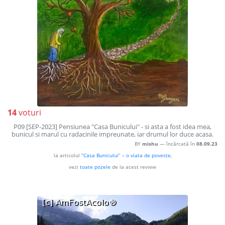
14
voturi
P09 [SEP-2023] Pensiunea "Casa Bunicului" - si asta a fost idea mea,
bunicul si marul cu radacinile impreunate, iar drumul lor duce acasa.
BY
mishu
— încărcată în
08.09.23
la articolul
“Casa Bunicului” – o viata de poveste
,
vezi
toate pozele
de la acest review