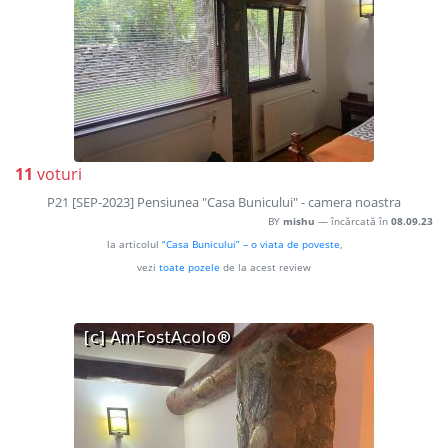
11
voturi
P21 [SEP-2023] Pensiunea "Casa Bunicului" - camera noastra
BY
mishu
— încărcată în
08.09.23
la articolul
“Casa Bunicului” – o viata de poveste
,
vezi
toate pozele
de la acest review