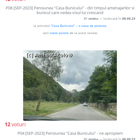
P08 [SEP-2023] Pensiunea "Casa Bunicului" - din timpul amenajarilor si
bunicul care vedea visul lui crescand
BY
mishu
— încărcată în
08.09.23
la articolul
“Casa Bunicului” – o viata de poveste
,
vezi
toate pozele
de la acest review
12
voturi
P04 [SEP-2023] Pensiunea "Casa Bunicului" - ne apropiem
BY
mishu
— încărcată în
08.09.23