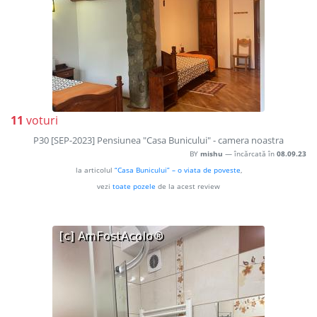
11
voturi
P30 [SEP-2023] Pensiunea "Casa Bunicului" - camera noastra
BY
mishu
— încărcată în
08.09.23
la articolul
“Casa Bunicului” – o viata de poveste
,
vezi
toate pozele
de la acest review