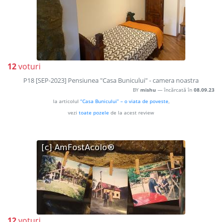
12
voturi
P18 [SEP-2023] Pensiunea "Casa Bunicului" - camera noastra
BY
mishu
— încărcată în
08.09.23
la articolul
“Casa Bunicului” – o viata de poveste
,
vezi
toate pozele
de la acest review
12
voturi