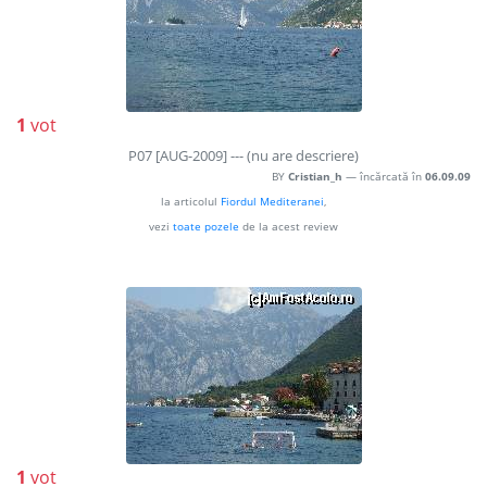
1
vot
P07 [AUG-2009] --- (nu are descriere)
BY
Cristian_h
— încărcată în
06.09.09
la articolul
Fiordul Mediteranei
,
vezi
toate pozele
de la acest review
1
vot