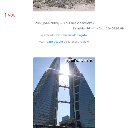
1
vot
P06 [JAN-2009] --- (nu are descriere)
BY
adrian76
— încărcată în
09.09.09
la articolul
Bahrain, Insula bogata
,
vezi
toate pozele
de la acest review