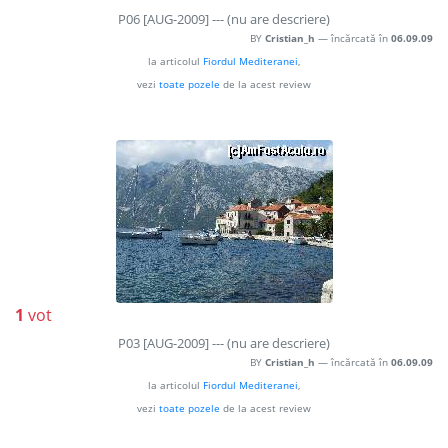
P06 [AUG-2009] --- (nu are descriere)
BY
Cristian_h
— încărcată în
06.09.09
la articolul
Fiordul Mediteranei
,
vezi
toate pozele
de la acest review
1
vot
P03 [AUG-2009] --- (nu are descriere)
BY
Cristian_h
— încărcată în
06.09.09
la articolul
Fiordul Mediteranei
,
vezi
toate pozele
de la acest review