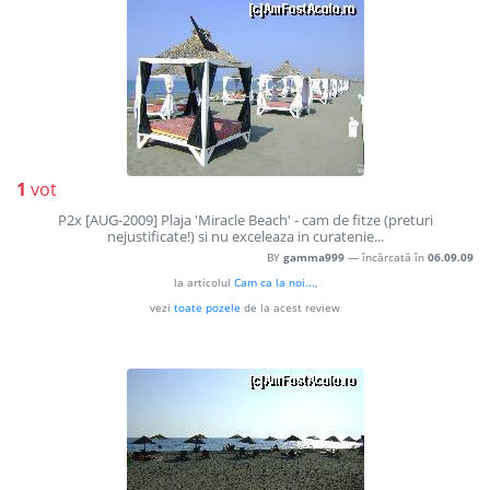
1
vot
P2x [AUG-2009] Plaja 'Miracle Beach' - cam de fitze (preturi
nejustificate!) si nu exceleaza in curatenie...
BY
gamma999
— încărcată în
06.09.09
la articolul
Cam ca la noi...
,
vezi
toate pozele
de la acest review