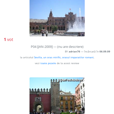
1
vot
P04 [JAN-2009] --- (nu are descriere)
BY
adrian76
— încărcată în
06.09.09
la articolul
Sevilla, un oras mirific, orasul imparatilor romani
,
vezi
toate pozele
de la acest review