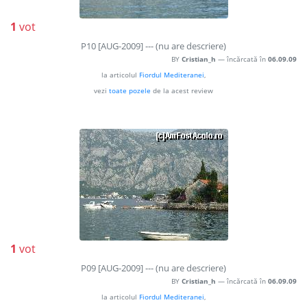
1
vot
P10 [AUG-2009] --- (nu are descriere)
BY
Cristian_h
— încărcată în
06.09.09
la articolul
Fiordul Mediteranei
,
vezi
toate pozele
de la acest review
1
vot
P09 [AUG-2009] --- (nu are descriere)
BY
Cristian_h
— încărcată în
06.09.09
la articolul
Fiordul Mediteranei
,