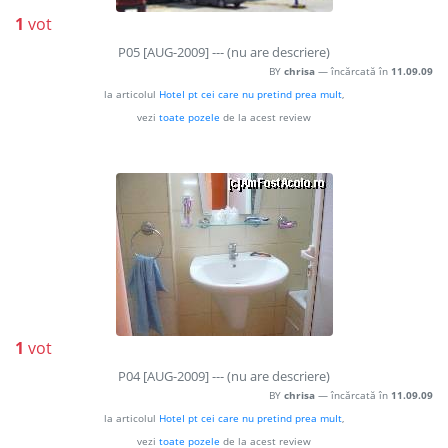
1
vot
P05 [AUG-2009] --- (nu are descriere)
BY
chrisa
— încărcată în
11.09.09
la articolul
HoteI pt cei care nu pretind prea muIt
,
vezi
toate pozele
de la acest review
1
vot
P04 [AUG-2009] --- (nu are descriere)
BY
chrisa
— încărcată în
11.09.09
la articolul
HoteI pt cei care nu pretind prea muIt
,
vezi
toate pozele
de la acest review