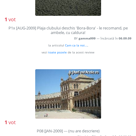
1
vot
P1x [AUG-2009] Plaja clubului deschis 'Bora-Bora' - le recomand, pe
ambele, cu caldura!
BY
gamma999
— încărcată în
06.09.09
la articolul
Cam ca la noi...
,
vezi
toate pozele
de la acest review
1
vot
P08 [JAN-2009] --- (nu are descriere)