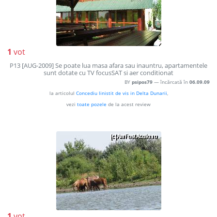
1
vot
P13 [AUG-2009] Se poate lua masa afara sau inauntru, apartamentele
sunt dotate cu TV focusSAT si aer conditionat
BY
psipos79
— încărcată în
06.09.09
la articolul
Concediu linistit de vis in Delta Dunarii
,
vezi
toate pozele
de la acest review
1
vot