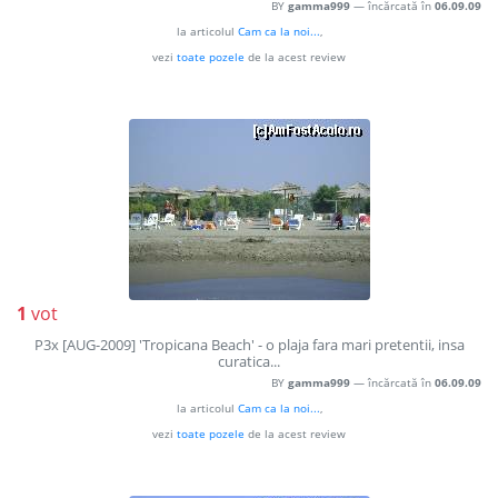
BY
gamma999
— încărcată în
06.09.09
la articolul
Cam ca la noi...
,
vezi
toate pozele
de la acest review
1
vot
P3x [AUG-2009] 'Tropicana Beach' - o plaja fara mari pretentii, insa
curatica...
BY
gamma999
— încărcată în
06.09.09
la articolul
Cam ca la noi...
,
vezi
toate pozele
de la acest review