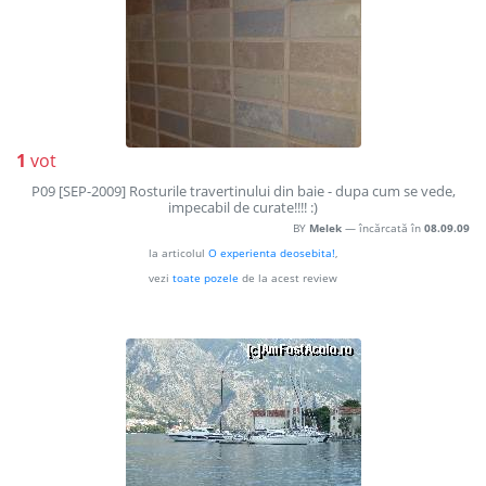
1
vot
P09 [SEP-2009] Rosturile travertinului din baie - dupa cum se vede,
impecabil de curate!!!! :)
BY
Melek
— încărcată în
08.09.09
la articolul
O experienta deosebita!
,
vezi
toate pozele
de la acest review