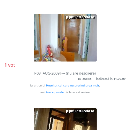
1
vot
P03 [AUG-2009] --- (nu are descriere)
BY
chrisa
— încărcată în
11.09.09
la articolul
HoteI pt cei care nu pretind prea muIt
,
vezi
toate pozele
de la acest review