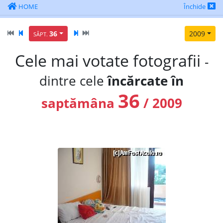
HOME
Închide
36
2009
SĂPT.
Cele mai votate fotografii
-
dintre cele
încărcate în
36
saptămâna
/ 2009