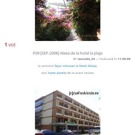
1
vot
P09 [SEP-2008] Aleea de la hotel la plaja
BY
ionnella_24
— încărcată în
11.09.09
la articolul
Sejur minunat la Hotel Alaiye
,
vezi
toate pozele
de la acest review