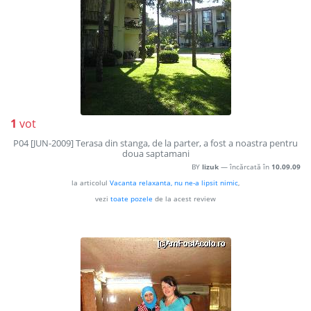
1
vot
P04 [JUN-2009] Terasa din stanga, de la parter, a fost a noastra pentru
doua saptamani
BY
lizuk
— încărcată în
10.09.09
la articolul
Vacanta relaxanta, nu ne-a lipsit nimic
,
vezi
toate pozele
de la acest review