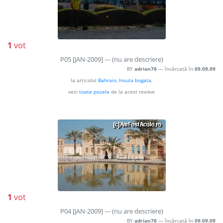
1
vot
P05 [JAN-2009] --- (nu are descriere)
BY
adrian76
— încărcată în
09.09.09
la articolul
Bahrain, Insula bogata
,
vezi
toate pozele
de la acest review
1
vot
P04 [JAN-2009] --- (nu are descriere)
BY
adrian76
— încărcată în
09.09.09