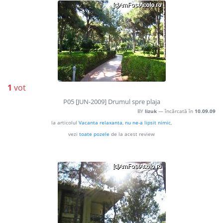
1
vot
P05 [JUN-2009] Drumul spre plaja
BY
lizuk
— încărcată în
10.09.09
la articolul
Vacanta relaxanta, nu ne-a lipsit nimic
,
vezi
toate pozele
de la acest review