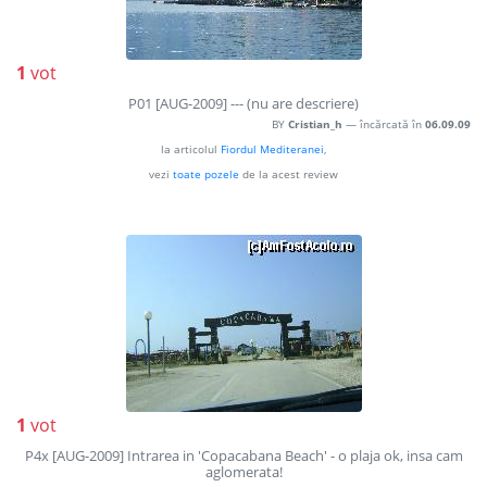
1
vot
P01 [AUG-2009] --- (nu are descriere)
BY
Cristian_h
— încărcată în
06.09.09
la articolul
Fiordul Mediteranei
,
vezi
toate pozele
de la acest review
1
vot
P4x [AUG-2009] Intrarea in 'Copacabana Beach' - o plaja ok, insa cam
aglomerata!