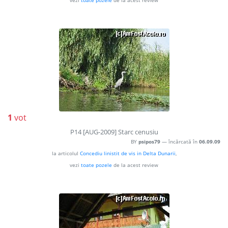
vezi
toate pozele
de la acest review
1
vot
P14 [AUG-2009] Starc cenusiu
BY
psipos79
— încărcată în
06.09.09
la articolul
Concediu linistit de vis in Delta Dunarii
,
vezi
toate pozele
de la acest review