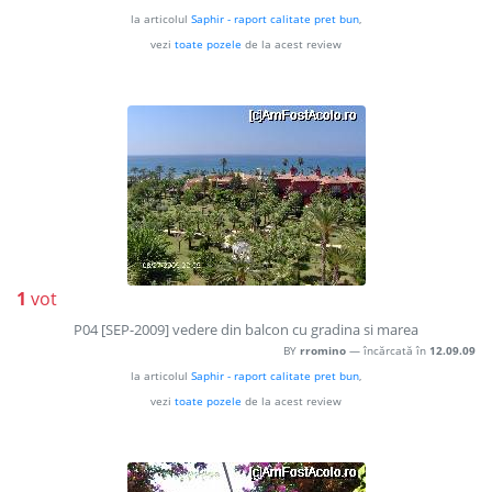
la articolul
Saphir - raport calitate pret bun
,
vezi
toate pozele
de la acest review
1
vot
P04 [SEP-2009] vedere din balcon cu gradina si marea
BY
rromino
— încărcată în
12.09.09
la articolul
Saphir - raport calitate pret bun
,
vezi
toate pozele
de la acest review