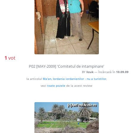
1
vot
P02 [MAY-2009] 'Comitetul de intampinare'
BY
lizuk
— încărcată în
10.09.09
la articolul
Ma'an, Iordania iordanienilor - nu a turistilor
,
vezi
toate pozele
de la acest review