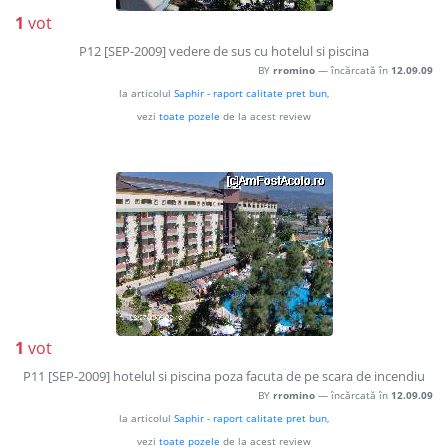
1
vot
P12 [SEP-2009] vedere de sus cu hotelul si piscina
BY
rromino
— încărcată în
12.09.09
la articolul
Saphir - raport calitate pret bun
,
vezi
toate pozele
de la acest review
1
vot
P11 [SEP-2009] hotelul si piscina poza facuta de pe scara de incendiu
BY
rromino
— încărcată în
12.09.09
la articolul
Saphir - raport calitate pret bun
,
vezi
toate pozele
de la acest review