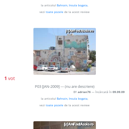
la articolul
Bahrain, Insula bogata
,
vezi
toate pozele
de la acest review
1
vot
P03 [JAN-2009] --- (nu are descriere)
BY
adrian76
— încărcată în
09.09.09
la articolul
Bahrain, Insula bogata
,
vezi
toate pozele
de la acest review