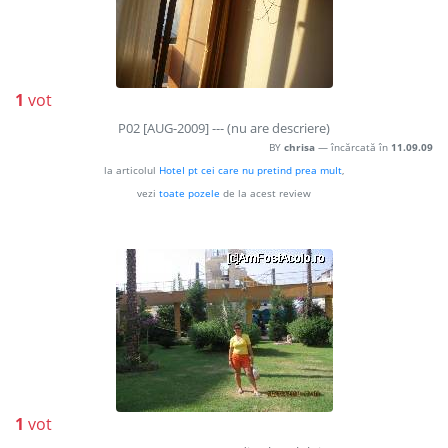
1
vot
P02 [AUG-2009] --- (nu are descriere)
BY
chrisa
— încărcată în
11.09.09
la articolul
HoteI pt cei care nu pretind prea muIt
,
vezi
toate pozele
de la acest review
1
vot