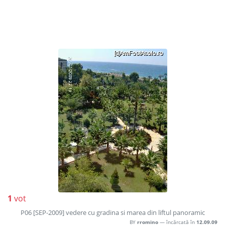
1
vot
P06 [SEP-2009] vedere cu gradina si marea din liftul panoramic
BY
rromino
— încărcată în
12.09.09