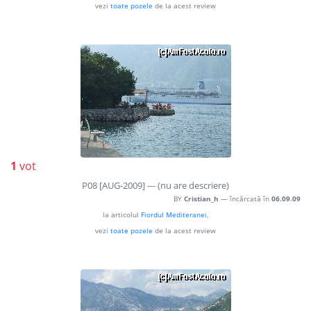
vezi
toate pozele
de la acest review
1
vot
P08 [AUG-2009] --- (nu are descriere)
BY
Cristian_h
— încărcată în
06.09.09
la articolul
Fiordul Mediteranei
,
vezi
toate pozele
de la acest review