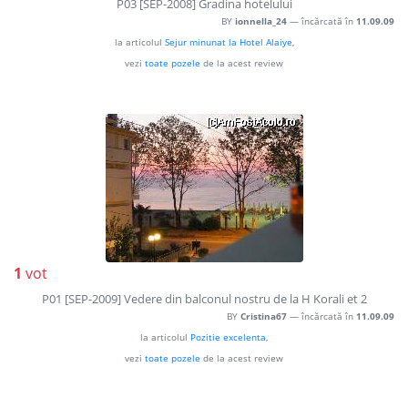
P03 [SEP-2008] Gradina hotelului
BY
ionnella_24
— încărcată în
11.09.09
la articolul
Sejur minunat la Hotel Alaiye
,
vezi
toate pozele
de la acest review
1
vot
P01 [SEP-2009] Vedere din balconul nostru de la H Korali et 2
BY
Cristina67
— încărcată în
11.09.09
la articolul
Pozitie excelenta
,
vezi
toate pozele
de la acest review