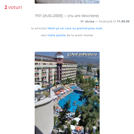
2
voturi
P01 [AUG-2009] --- (nu are descriere)
BY
chrisa
— încărcată în
11.09.09
la articolul
HoteI pt cei care nu pretind prea muIt
,
vezi
toate pozele
de la acest review