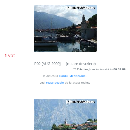
1
vot
P02 [AUG-2009] --- (nu are descriere)
BY
Cristian_h
— încărcată în
06.09.09
la articolul
Fiordul Mediteranei
,
vezi
toate pozele
de la acest review