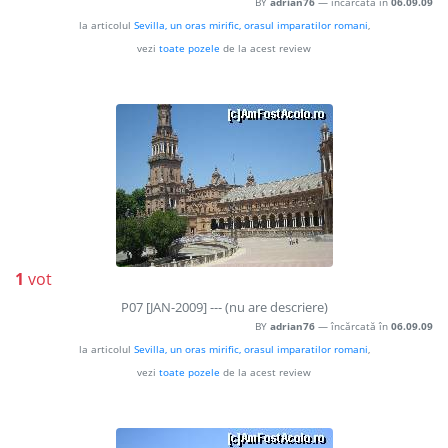
BY
adrian76
— încărcată în
06.09.09
la articolul
Sevilla, un oras mirific, orasul imparatilor romani
,
vezi
toate pozele
de la acest review
1
vot
P07 [JAN-2009] --- (nu are descriere)
BY
adrian76
— încărcată în
06.09.09
la articolul
Sevilla, un oras mirific, orasul imparatilor romani
,
vezi
toate pozele
de la acest review