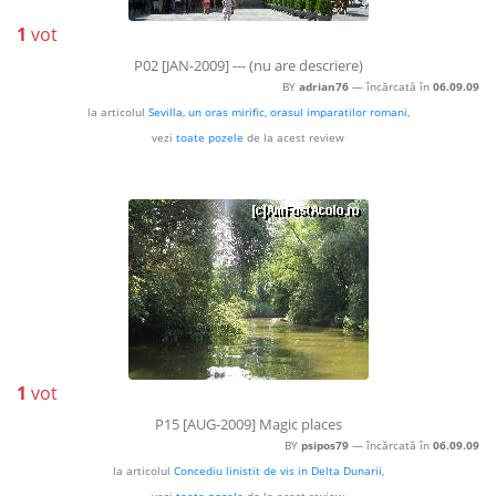
1
vot
P02 [JAN-2009] --- (nu are descriere)
BY
adrian76
— încărcată în
06.09.09
la articolul
Sevilla, un oras mirific, orasul imparatilor romani
,
vezi
toate pozele
de la acest review
1
vot
P15 [AUG-2009] Magic places
BY
psipos79
— încărcată în
06.09.09
la articolul
Concediu linistit de vis in Delta Dunarii
,