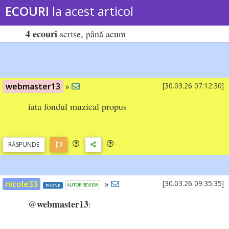
ECOURI
la acest articol
4 ecouri
scrise, până acum
webmaster13
»
[30.03.26 07:12:30]
iata fondul muzical propus
RĂSP
UNDE
nicole33
»
[30.03.26 09:35:35]
PHONE
AUTOR REVIEW
webmaster13
@
: