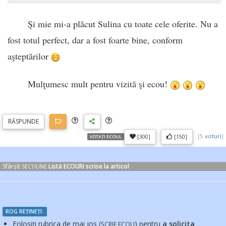
Şi mie mi-a plăcut Sulina cu toate cele oferite. Nu a
fost totul perfect, dar a fost foarte bine, conform
aşteptărilor
Mulţumesc mult pentru vizită şi ecou!
RĂSP
UNDE
[
5
voturi
]
[300]
[150]
VOTAȚI ECOUL
Sfârșit
Listă ECOURI scrise la articol
SECȚIUNE
ROG REȚINEȚI:
Folosiți rubrica de mai jos (
) pentru
a solicita
SCRIE ECOU