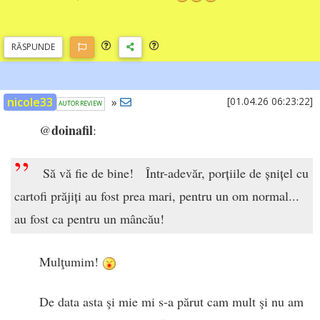
RĂSP
UNDE
nicole33
»
[01.04.26 06:23:22]
AUTOR REVIEW
doinafil
@
:
”
Să vă fie de bine! Într-adevăr, porțiile de șnițel cu
cartofi prăjiți au fost prea mari, pentru un om normal...
au fost ca pentru un mâncău!
Mulţumim!
De data asta şi mie mi s-a părut cam mult şi nu am