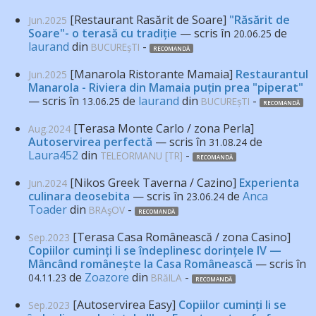
[Restaurant Rasărit de Soare]
"Răsărit de
Jun.2025
Soare"- o terasă cu tradiție
— scris în
de
20.06.25
laurand
din
-
BUCUREșTI
RECOMANDĂ
[Manarola Ristorante Mamaia]
Restaurantul
Jun.2025
Manarola - Riviera din Mamaia puțin prea "piperat"
— scris în
de
laurand
din
-
13.06.25
BUCUREșTI
RECOMANDĂ
[Terasa Monte Carlo / zona Perla]
Aug.2024
Autoservirea perfectă
— scris în
de
31.08.24
Laura452
din
-
TELEORMANU [TR]
RECOMANDĂ
[Nikos Greek Taverna / Cazino]
Experienta
Jun.2024
culinara deosebita
— scris în
de
Anca
23.06.24
Toader
din
-
BRAşOV
RECOMANDĂ
[Terasa Casa Românească / zona Casino]
Sep.2023
Copiilor cuminți li se îndeplinesc dorințele IV —
Mâncând românește la Casa Românească
— scris în
de
Zoazore
din
-
04.11.23
BRăILA
RECOMANDĂ
[Autoservirea Easy]
Copiilor cuminți li se
Sep.2023