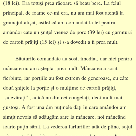
(18 lei). Era totuşi prea răcoare să beau bere. La felul
principal, de foame ce-mi era, nu am mai fost atentă la
gramajul afişat, astfel că am comandat la fel pentru
amândoi câte un şniţel vienez de porc (39 lei) cu garnitură
de cartofi prăjiţi (15 lei) şi s-a dovedit a fi prea mult.
Băuturile comandate au sosit imediat, dar nici pentru
mâncare nu am aşteptat prea mult. Mâncarea a sosit
fierbinte, iar porţiile au fost extrem de generoase, cu câte
două şniţele la porţie şi o mulţime de cartofi prăjiţi,
„adevăraţi” , adică nu din cei congelaţi, deci mult mai
gustoşi. A fost una din puţinele dăţi în care amândoi am
simţit nevoia să adăugăm sare la mâncare, noi mâncând
foarte puţin sărat. La vederea farfuriilor atât de pline, soţul