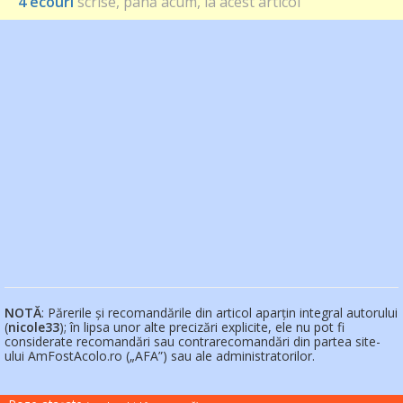
4 ecouri
scrise, până acum, la acest articol
NOTĂ
: Părerile și recomandările din articol aparțin integral autorului
(
nicole33
); în lipsa unor alte precizări explicite, ele nu pot fi
considerate recomandări sau contrarecomandări din partea site-
ului AmFostAcolo.ro („AFA”) sau ale administratorilor.