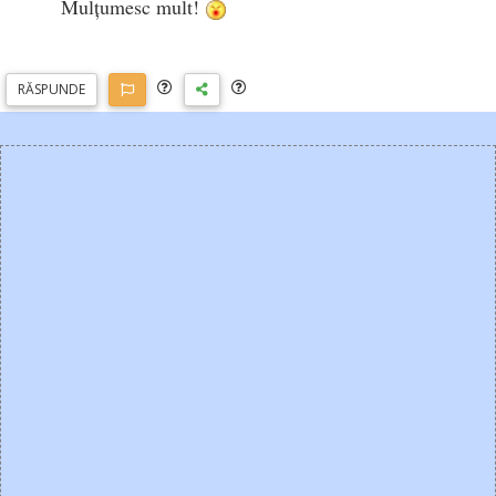
Mulțumesc mult!
RĂSP
UNDE