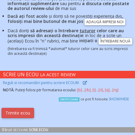
informații suplimentare
sau pentru
a discuta cele postate
de autorul review-ului
de mai sus
Dacă ați fost acolo
și doriți să ne povestiți experiența dvs,
folosiți mai bine butonul de mai jos
ADAUGĂ IMPRESII NOI
Dacă doriți
să adresați o întrebare
tuturor
celor care au
scris impresii din această destinație
: in loc de a scrie un
(același) Ecou în "n" rubrici, mai bine
inițiati o
ÎNTREBARE NOUĂ
(întrebarea va fi trimisă *automat* tuturor celor care au scris impresii
din această destinație)
SCRIE UN ECOU
LA ACEST REVIEW
Reguli si recomandări pentru scriere ECOURI
NOTĂ
: Puteți folosi ptr formatarea ecoului:
[b]...[/b], [i]...[/i], [q]...[/q]
SHOW/HIDE
ce pot fi folosite
EMOTICOANE
Sfârșit
SCRIE ECOU
SECȚIUNE