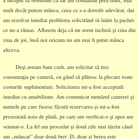
a început să bombăne că iar am comandat prea mult, mai
mult decât putem mânca, ceea ce s-a dovedit adevărat, dar
am rezolvat imediat problema solicitând să luăm la pachet
ce ne-a rămas. Aflasem deja că nu avem inclusă şi cina din
ziua de joi, însă noi oricum nu am mai fi putut mânca
altceva.
Deşi aveam bani cash, am solicitat să trec
consumaţia pe cameră, cu gând să plătesc la plecare toate
costurile suplimentare. Solicitarea mi-a fost acceptată
imediat cu amabilitate. Am comunicat numărul camerei şi
numele pe care fusese făcută rezervarea şi mi-a fost
prezentată nota de plată, pe care am verificat-o şi apoi am
semnat-o. La fel am procedat şi două zile mai târziu când
am „mâncat” doar două beri :D, doar şi berea este