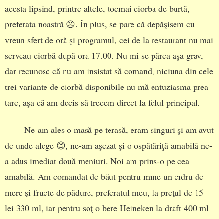
acesta lipsind, printre altele, tocmai ciorba de burtă,
preferata noastră ☹. În plus, se pare că depăşisem cu
vreun sfert de oră şi programul, cei de la restaurant nu mai
serveau ciorbă după ora 17.00. Nu mi se părea aşa grav,
dar recunosc că nu am insistat să comand, niciuna din cele
trei variante de ciorbă disponibile nu mă entuziasma prea
tare, aşa că am decis să trecem direct la felul principal.
Ne-am ales o masă pe terasă, eram singuri şi am avut
de unde alege 😊, ne-am aşezat şi o ospătăriţă amabilă ne-
a adus imediat două meniuri. Noi am prins-o pe cea
amabilă. Am comandat de băut pentru mine un cidru de
mere şi fructe de pădure, preferatul meu, la preţul de 15
lei 330 ml, iar pentru soţ o bere Heineken la draft 400 ml