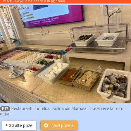
Poze atașate
(se deschid în pg nouă
)
Restaurantul hotelului Sulina din Mamaia - bufet rece la micul
P17
dejun
+
20
alte poze
Vezi pozele