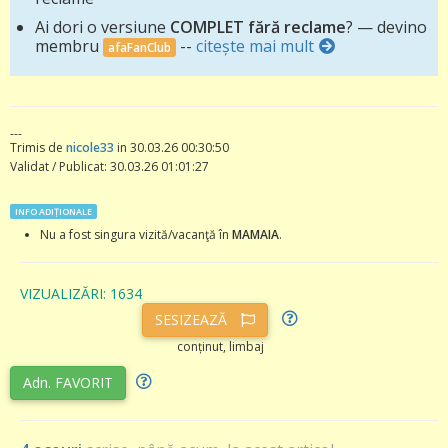
Ai dori o versiune
COMPLET fără reclame
? — devino
membru
--
citește mai mult
afaFanClub
---
Trimis de
nicole33
in 30.03.26 00:30:50
Validat / Publicat: 30.03.26 01:01:27
INFO ADIȚIONALE
Nu a fost singura vizită/vacanţă în
MAMAIA
.
VIZUALIZĂRI: 1634
SESIZEAZĂ
conținut, limbaj
Adn. FAVORIT