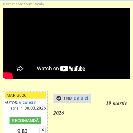
Ilustrație video-muzicală
MAR-2026
de aici
URM
19 martie
nicole33
AUTOR:
30.03.2026
scris în:
2026
RECOMANDĂ
9,83