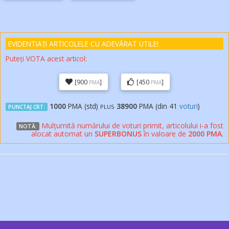
EVIDENTIAȚI ARTICOLELE
CU ADEVĂRAT
UTILE!
Puteți VOTA acest articol:
[900
]
[450
]
PMA
PMA
1000
PMA (std)
38900
PMA (din
41
voturi
)
PLUS
PUNCTAJ CRT:
Mulțumită numărului de voturi primit, articolului i-a fost
NOTĂ:
alocat automat un
SUPERBONUS
în valoare de
2000 PMA
.