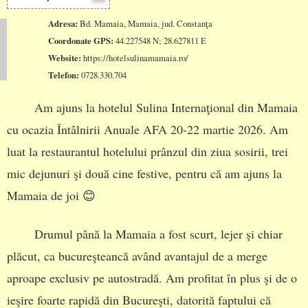
Adresa:
Bd. Mamaia, Mamaia, jud. Constanţa
Coordonate GPS:
44.227548 N; 28.627811 E
Website:
https://hotelsulinamamaia.ro/
Telefon:
0728.330.704
Am ajuns la hotelul Sulina Internaţional din Mamaia
cu ocazia Întâlnirii Anuale AFA 20-22 martie 2026. Am
luat la restaurantul hotelului prânzul din ziua sosirii, trei
mic dejunuri şi două cine festive, pentru că am ajuns la
Mamaia de joi 😊
Drumul până la Mamaia a fost scurt, lejer şi chiar
plăcut, ca bucureşteancă având avantajul de a merge
aproape exclusiv pe autostradă. Am profitat în plus şi de o
ieşire foarte rapidă din Bucureşti, datorită faptului că