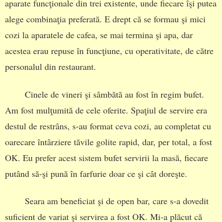
aparate funcţionale din trei existente, unde fiecare îşi putea
alege combinaţia preferată. E drept că se formau şi mici
cozi la aparatele de cafea, se mai termina şi apa, dar
acestea erau repuse în funcţiune, cu operativitate, de către
personalul din restaurant.
Cinele de vineri şi sâmbătă au fost în regim bufet.
Am fost mulţumită de cele oferite. Spaţiul de servire era
destul de restrâns, s-au format ceva cozi, au completat cu
oarecare întârziere tăvile golite rapid, dar, per total, a fost
OK. Eu prefer acest sistem bufet servirii la masă, fiecare
putând să-şi pună în farfurie doar ce şi cât doreşte.
Seara am beneficiat şi de open bar, care s-a dovedit
suficient de variat şi servirea a fost OK. Mi-a plăcut că