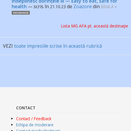
îndeplinesc dorințele III — Easy to eat, safe for
health
— scris în
de
Zoazore
din
-
21.10.23
BRăILA
RECOMANDĂ
Lista MG AFA pt. această destinaţie
VEZI
toate impresiile scrise în această rubrică
CONTACT
Contact / Feedback
Echipa de moderare
Contact mods/destinații