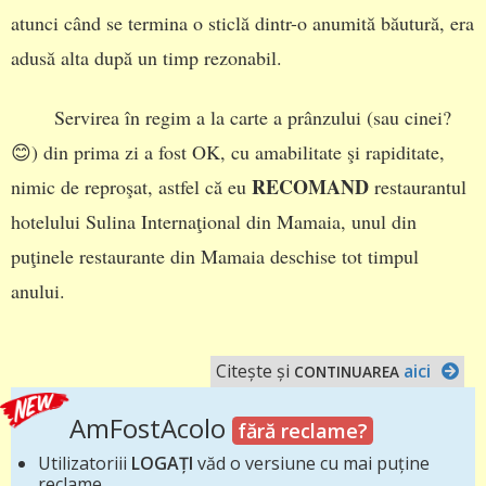
atunci când se termina o sticlă dintr-o anumită băutură, era
adusă alta după un timp rezonabil.
Servirea în regim a la carte a prânzului (sau cinei?
😊) din prima zi a fost OK, cu amabilitate şi rapiditate,
RECOMAND
nimic de reproşat, astfel că eu
restaurantul
hotelului Sulina Internaţional din Mamaia, unul din
puţinele restaurante din Mamaia deschise tot timpul
anului.
Citește și
aici
CONTINUAREA
AmFostAcolo
fără reclame?
Utilizatoriii
LOGAȚI
văd o versiune cu mai puține
reclame