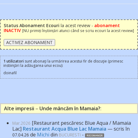
Status Abonament Ecouri
la acest review -
abonament
INACTIV
[NU primiți înștiințări atunci când se scriu ecouri la acest review]
1 utilizatori
sunt abonaţi la urmărirea acestui fir de discuţie (primesc
instiinţări la adăugarea unui ecou):
doinafil
Alte impresii
–
Unde mâncăm în Mamaia?
:
[Restaurant pescăresc Blue Aqua / Mamaia
Mar.2026
Lac]
Restaurant Acqua Blue Lac Mamaia
— scris în
de
Michi
din
-
07.04.26
BUCURESTI
RECOMANDĂ