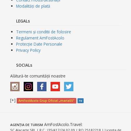
Modalități de plată
LEGALs
Termeni și conditii de folosire
Regulament AmFostAcolo
Protecție Date Personale
Privacy Policy
SOCIALs
Alătură-te comunității noastre
[+]
AmFostAcolo Grup Oficial „maria55”
FB
AmFostAcolo.Travel
:
AGENȚIA DE TURISM
SC Alacarte SRL | R.C.: J35/417/24.02.09 | RO 25182218 | Licența de