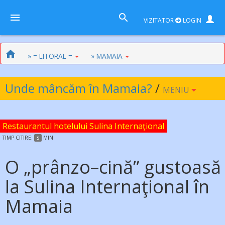
VIZITATOR
LOGIN
» = LITORAL =
» MAMAIA
Unde mâncăm în Mamaia?
/
MENIU
Restaurantul hotelului Sulina Internaţional
TIMP
CITIRE:
MIN
5
O „prânzo–cină” gustoasă
la Sulina Internaţional în
Mamaia