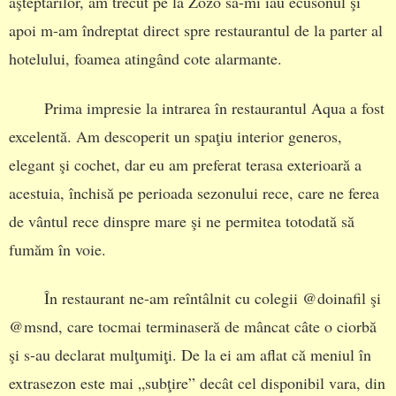
aşteptărilor, am trecut pe la Zozo să-mi iau ecusonul şi
apoi m-am îndreptat direct spre restaurantul de la parter al
hotelului, foamea atingând cote alarmante.
Prima impresie la intrarea în restaurantul Aqua a fost
excelentă. Am descoperit un spaţiu interior generos,
elegant şi cochet, dar eu am preferat terasa exterioară a
acestuia, închisă pe perioada sezonului rece, care ne ferea
de vântul rece dinspre mare şi ne permitea totodată să
fumăm în voie.
În restaurant ne-am reîntâlnit cu colegii @doinafil şi
@msnd, care tocmai terminaseră de mâncat câte o ciorbă
şi s-au declarat mulţumiţi. De la ei am aflat că meniul în
extrasezon este mai „subţire” decât cel disponibil vara, din