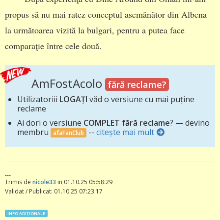
propus să nu mai ratez conceptul asemănător din Albena
la următoarea vizită la bulgari, pentru a putea face
comparaţie între cele două.
AmFostAcolo
fără reclame?
Utilizatoriii
LOGAȚI
văd o versiune cu mai puține
reclame
Ai dori o versiune
COMPLET fără reclame
? — devino
membru
--
citește mai mult
afaFanClub
---
Trimis de
nicole33
in 01.10.25 05:58:29
Validat / Publicat: 01.10.25 07:23:17
INFO ADIȚIONALE