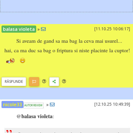
balasa violeta
»
[11.10.25 10:06:17]
Si aveam de gand sa ma bag la ceva mai usurel...
hai, ca ma duc sa bag o friptura si niste placinte la cuptor!
RĂSP
UNDE
nicole33
»
[12.10.25 10:49:39]
AUTOR REVIEW
balasa violeta
@
: