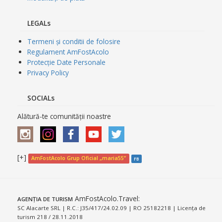
LEGALs
Termeni și conditii de folosire
Regulament AmFostAcolo
Protecție Date Personale
Privacy Policy
SOCIALs
Alătură-te comunității noastre
[+]
AmFostAcolo Grup Oficial „maria55”
FB
AmFostAcolo.Travel
:
AGENȚIA DE TURISM
SC Alacarte SRL | R.C.: J35/417/24.02.09 | RO 25182218 | Licența de
turism 218 / 28.11.2018