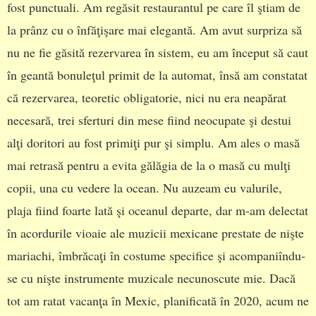
fost punctuali. Am regăsit restaurantul pe care îl ştiam de
la prânz cu o înfăţişare mai elegantă. Am avut surpriza să
nu ne fie găsită rezervarea în sistem, eu am început să caut
în geantă bonuleţul primit de la automat, însă am constatat
că rezervarea, teoretic obligatorie, nici nu era neapărat
necesară, trei sferturi din mese fiind neocupate şi destui
alţi doritori au fost primiţi pur şi simplu. Am ales o masă
mai retrasă pentru a evita gălăgia de la o masă cu mulţi
copii, una cu vedere la ocean. Nu auzeam eu valurile,
plaja fiind foarte lată şi oceanul departe, dar m-am delectat
în acordurile vioaie ale muzicii mexicane prestate de nişte
mariachi, îmbrăcaţi în costume specifice şi acompaniîndu-
se cu nişte instrumente muzicale necunoscute mie. Dacă
tot am ratat vacanţa în Mexic, planificată în 2020, acum ne