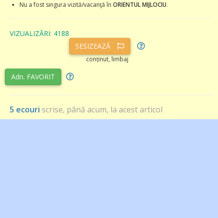
Nu a fost singura vizită/vacanţă în
ORIENTUL MIJLOCIU
.
VIZUALIZĂRI: 4188
SESIZEAZĂ
conținut, limbaj
Adn. FAVORIT
5 ecouri
scrise, până acum, la acest articol