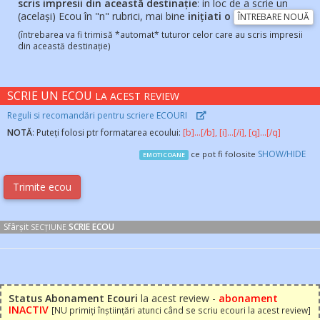
scris impresii din această destinație
: in loc de a scrie un
(același) Ecou în "n" rubrici, mai bine
inițiati o
ÎNTREBARE NOUĂ
(întrebarea va fi trimisă *automat* tuturor celor care au scris impresii
din această destinație)
SCRIE UN ECOU
LA ACEST REVIEW
Reguli si recomandări pentru scriere ECOURI
NOTĂ
: Puteți folosi ptr formatarea ecoului:
[b]...[/b], [i]...[/i], [q]...[/q]
SHOW/HIDE
ce pot fi folosite
EMOTICOANE
Sfârșit
SCRIE ECOU
SECȚIUNE
Status Abonament Ecouri
la acest review -
abonament
INACTIV
[NU primiți înștiințări atunci când se scriu ecouri la acest review]