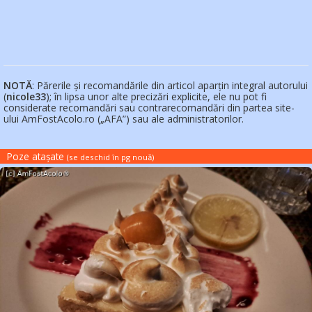
NOTĂ
: Părerile și recomandările din articol aparțin integral autorului
(
nicole33
); în lipsa unor alte precizări explicite, ele nu pot fi
considerate recomandări sau contrarecomandări din partea site-
ului AmFostAcolo.ro („AFA”) sau ale administratorilor.
Poze atașate
(se deschid în pg nouă
)