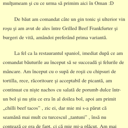
mulţumeam şi cu ce urma să primim aici în Oman :D
De băut am comandat câte un gin tonic şi ulterior vin
roşu şi am avut de ales între Grilled Beef Frankfurter şi
burgeri de vită, amândoi preferând prima variantă.
La fel ca la restaurantul spaniol, imediat după ce am
comandat băuturile au început să se succeadă şi felurile de
mâncare. Am început cu o supă de roşii cu chipsuri de
tortilla, rece, răcoritoare şi acceptabil de picantă, am
continuat cu nişte nachos cu salată de porumb dulce într-
un bol şi nu ştiu ce era în al doilea bol, apoi am primit
„chilli beef tacos” , zic ei, dar mie mi s-a părut că
seamănă mai mult cu turcescul „tantuni” , însă nu
contează ce era de fapt, ci că mie mi-a plăcut. Am mai