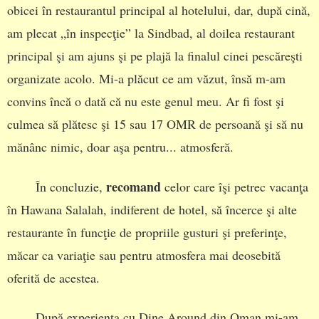
obicei în restaurantul principal al hotelului, dar, după cină,
am plecat „în inspecţie” la Sindbad, al doilea restaurant
principal şi am ajuns şi pe plajă la finalul cinei pescăreşti
organizate acolo. Mi-a plăcut ce am văzut, însă m-am
convins încă o dată că nu este genul meu. Ar fi fost şi
culmea să plătesc şi 15 sau 17 OMR de persoană şi să nu
mănânc nimic, doar aşa pentru... atmosferă.
recomand
În concluzie,
celor care îşi petrec vacanţa
în Hawana Salalah, indiferent de hotel, să încerce şi alte
restaurante în funcţie de propriile gusturi şi preferinţe,
măcar ca variaţie sau pentru atmosfera mai deosebită
oferită de acestea.
După experienţa cu Dine Around din Oman mi-am