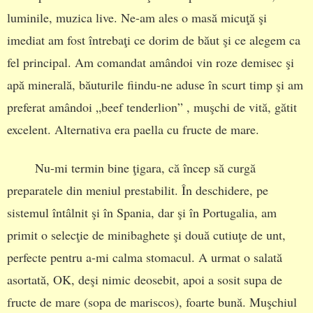
luminile, muzica live. Ne-am ales o masă micuţă şi
imediat am fost întrebaţi ce dorim de băut şi ce alegem ca
fel principal. Am comandat amândoi vin roze demisec şi
apă minerală, băuturile fiindu-ne aduse în scurt timp şi am
preferat amândoi „beef tenderlion” , muşchi de vită, gătit
excelent. Alternativa era paella cu fructe de mare.
Nu-mi termin bine ţigara, că încep să curgă
preparatele din meniul prestabilit. În deschidere, pe
sistemul întâlnit şi în Spania, dar şi în Portugalia, am
primit o selecţie de minibaghete şi două cutiuţe de unt,
perfecte pentru a-mi calma stomacul. A urmat o salată
asortată, OK, deşi nimic deosebit, apoi a sosit supa de
fructe de mare (sopa de mariscos), foarte bună. Muşchiul