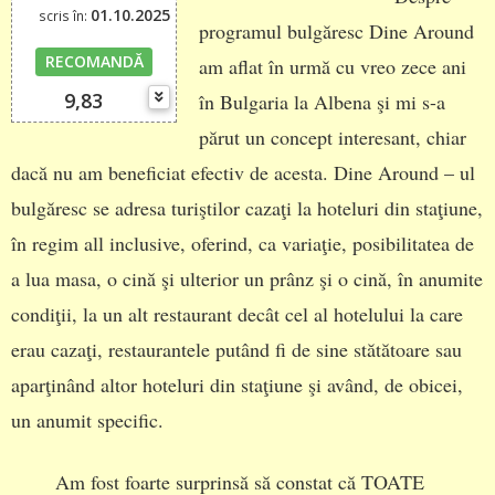
01.10.2025
scris în:
programul bulgăresc Dine Around
RECOMANDĂ
am aflat în urmă cu vreo zece ani
9,83
în Bulgaria la Albena şi mi s-a
părut un concept interesant, chiar
dacă nu am beneficiat efectiv de acesta. Dine Around – ul
bulgăresc se adresa turiştilor cazaţi la hoteluri din staţiune,
în regim all inclusive, oferind, ca variaţie, posibilitatea de
a lua masa, o cină şi ulterior un prânz şi o cină, în anumite
condiţii, la un alt restaurant decât cel al hotelului la care
erau cazaţi, restaurantele putând fi de sine stătătoare sau
aparţinând altor hoteluri din staţiune şi având, de obicei,
un anumit specific.
Am fost foarte surprinsă să constat că TOATE