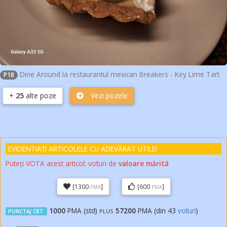
Dine Around la restaurantul mexican Breakers - Key Lime Tart
P18
+
25
alte poze
Vezi pozele
EVIDENTIAȚI ARTICOLELE
CU ADEVĂRAT
UTILE!
Puteți VOTA acest articol:
voturi de
valoare mărită
[1300
]
[600
]
PMA
PMA
1000
PMA (std)
57200
PMA (din
43
voturi
)
PLUS
PUNCTAJ CRT: