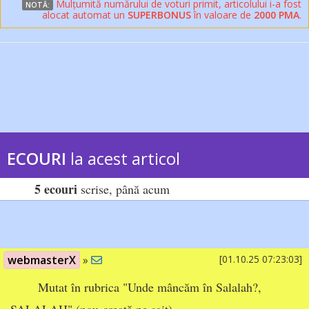
Mulțumită numărului de voturi primit, articolului i-a fost
NOTĂ:
alocat automat un
SUPERBONUS
în valoare de
2000 PMA
.
ECOURI
la acest articol
5 ecouri
scrise, până acum
webmasterX
»
[01.10.25 07:23:03]
Mutat în rubrica "Unde mâncăm în Salalah?,
SALALAH" (nou-creată pe sait)