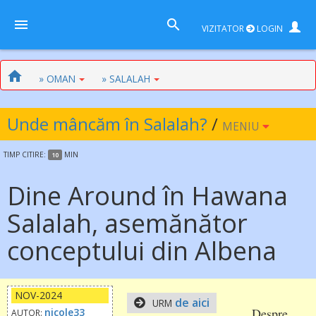
VIZITATOR
LOGIN
» OMAN
» SALALAH
Unde mâncăm în Salalah?
/
MENIU
TIMP
CITIRE:
MIN
10
Dine Around în Hawana
Salalah, asemănător
conceptului din Albena
NOV-2024
de aici
URM
Despre
nicole33
AUTOR: