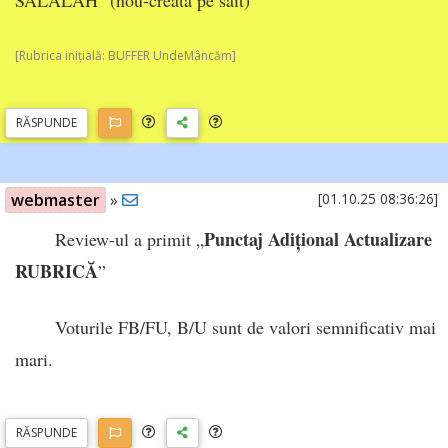
[Rubrica inițială: BUFFER UndeMâncăm]
RĂSP
UNDE
webmaster
»
[01.10.25 08:36:26]
Punctaj Adițional Actualizare
Review-ul a primit „
RUBRICĂ
”
Voturile FB/FU, B/U sunt de valori semnificativ mai
mari.
RĂSP
UNDE