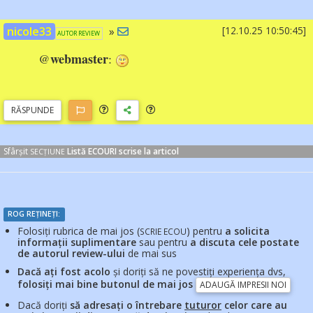
nicole33
»
[12.10.25 10:50:45]
AUTOR REVIEW
webmaster
@
:
RĂSP
UNDE
Sfârșit
Listă ECOURI scrise la articol
SECȚIUNE
ROG REȚINEȚI:
Folosiți rubrica de mai jos (
) pentru
a solicita
SCRIE ECOU
informații suplimentare
sau pentru
a discuta cele postate
de autorul review-ului
de mai sus
Dacă ați fost acolo
și doriți să ne povestiți experiența dvs,
folosiți mai bine butonul de mai jos
ADAUGĂ IMPRESII NOI
Dacă doriți
să adresați o întrebare
tuturor
celor care au