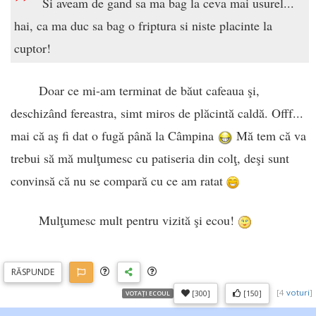
”
Si aveam de gand sa ma bag la ceva mai usurel...
hai, ca ma duc sa bag o friptura si niste placinte la
cuptor!
Doar ce mi-am terminat de băut cafeaua şi,
deschizând fereastra, simt miros de plăcintă caldă. Offf...
mai că aş fi dat o fugă până la Câmpina
Mă tem că va
trebui să mă mulţumesc cu patiseria din colţ, deşi sunt
convinsă că nu se compară cu ce am ratat
Mulţumesc mult pentru vizită şi ecou!
RĂSP
UNDE
[
4
voturi
]
[300]
[150]
VOTAȚI ECOUL