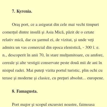
7. Kyrenia.
Oraș port, ce a asigurat din cele mai vechi timpuri
comerțul dintre insulă și Asia Mică, păzit de o cetate
relativ mică, dar cu șarmul ei, de vizitat, și unde veți
admira un vas comercial din epoca elenistică, - 300 î. e.
n., descoperit în anii 70, în stare mulțumitoare, cu amfore,
cereale și alte vestigii conservate peste două mii de ani în
nisipul radei. Mai puteți vizita portul turistic, plin ochi cu
terase și moderne și clasice, cu prețuri absolut... europene.
8. Famagusta.
Port major și scopul excursiei noastre, faimoasa