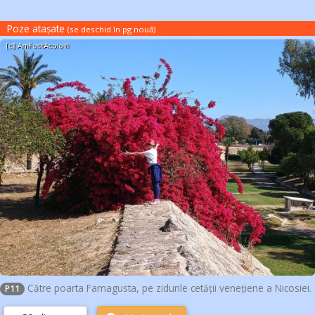
Poze atașate
(se deschid în pg nouă
)
Către poarta Famagusta, pe zidurile cetății venețiene a Nicosiei.
P11