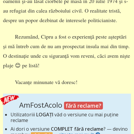
oamenii și-au lăsat ciorbele pe masă în 20 iulie 1974 și s-
au refugiat din calea războiului civil. O realitate tristă,
despre un popor dezbinat de interesele politicianiste.
Rezumând, Cipru a fost o experiență peste așteptări
și mă întreb cum de nu am prospectat insula mai din timp.
O destinație unde cu siguranță vom reveni, căci avem niște
plaje 😊 pe listă!
Vacanțe minunate vă doresc!
AmFostAcolo
fără reclame?
Utilizatoriii
LOGAȚI
văd o versiune cu mai puține
reclame
Ai dori o versiune
COMPLET fără reclame
? — devino