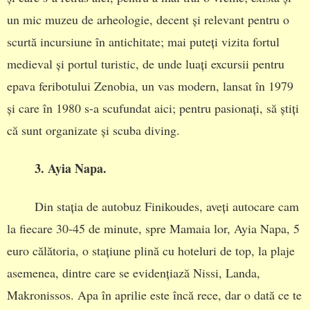
un mic muzeu de arheologie, decent și relevant pentru o
scurtă incursiune în antichitate; mai puteți vizita fortul
medieval și portul turistic, de unde luați excursii pentru
epava feribotului Zenobia, un vas modern, lansat în 1979
și care în 1980 s-a scufundat aici; pentru pasionați, să știți
că sunt organizate și scuba diving.
3. Ayia Napa.
Din stația de autobuz Finikoudes, aveți autocare cam
la fiecare 30-45 de minute, spre Mamaia lor, Ayia Napa, 5
euro călătoria, o stațiune plină cu hoteluri de top, la plaje
asemenea, dintre care se evidențiază Nissi, Landa,
Makronissos. Apa în aprilie este încă rece, dar o dată ce te