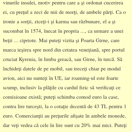
vinurile insulei, motiv pentru care a și ordonat cucerirea
ei, cu prețul a zeci de mii de morți, de ambele părți. Ca o
ironie a sorții, ziceți-i și karma sau răzbunare, el a și
sucombat în 1574, înecat în propria ..., ca urmare a unei
beții ... cipriote. Mai puteți vizita și Poarta Girne, care
marca ieșirea spre nord din cetatea venețiană, spre portul
cruciat Kyrenia, în limba greacă, sau Girne, în turcă. Să
închideți datele de pe mobil, sau treceți chiar pe modul
avion, aici nu sunteți în UE, iar roaming-ul este foarte
scump, inclusiv la plățile cu cardul fizic să verificați ce
comisioane există; puteți schimba comod euro la case,
contra lire turcești, la o cotație decentă de 43 TL pentru 1
euro. Comercianții au prețurile afișate în ambele monede,
dar veți vedea că cele în lire sunt cu 20% mai mici. Puteți