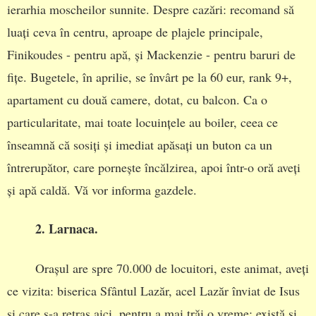
ierarhia moscheilor sunnite. Despre cazări: recomand să
luați ceva în centru, aproape de plajele principale,
Finikoudes - pentru apă, și Mackenzie - pentru baruri de
fițe. Bugetele, în aprilie, se învârt pe la 60 eur, rank 9+,
apartament cu două camere, dotat, cu balcon. Ca o
particularitate, mai toate locuințele au boiler, ceea ce
înseamnă că sosiți și imediat apăsați un buton ca un
întrerupător, care pornește încălzirea, apoi într-o oră aveți
și apă caldă. Vă vor informa gazdele.
2. Larnaca.
Orașul are spre 70.000 de locuitori, este animat, aveți
ce vizita: biserica Sfântul Lazăr, acel Lazăr înviat de Isus
și care s-a retras aici, pentru a mai trăi o vreme; există și