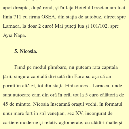
apoi dreapta, după rond, și în fața Hotelul Grecian am luat
linia 711 cu firma OSEA, din stația de autobuz, direct spre
Larnaca, la doar 2 euro! Mai puteți lua și 101/102, spre
Ayia Napa.
5. Nicosia.
Fiind pe modul plimbare, nu puteam rata capitala
țării, singura capitală divizată din Europa, așa că am
pornit în altă zi, tot din stația Finikoudes - Larnaca, unde
sunt autocare cam din oră în oră, tot la 5 euro călătoria de
45 de minute. Nicosia înseamnă orașul vechi, în formatul
unui mare fort în stil venețian, sec XV, înconjurat de
cartiere moderne și relativ aglomerate, cu clădiri înalte și