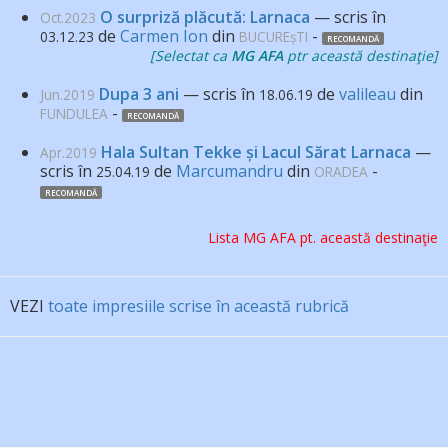
O surpriză plăcută: Larnaca
— scris în
Oct.2023
de
Carmen Ion
din
-
03.12.23
BUCUREșTI
RECOMANDĂ
[Selectat ca
MG AFA
ptr această destinaţie
]
Dupa 3 ani
— scris în
de
valileau
din
Jun.2019
18.06.19
-
FUNDULEA
RECOMANDĂ
Hala Sultan Tekke și Lacul Sărat Larnaca
—
Apr.2019
scris în
de
Marcumandru
din
-
25.04.19
ORADEA
RECOMANDĂ
Lista MG AFA pt. această destinaţie
VEZI
toate impresiile scrise în această rubrică