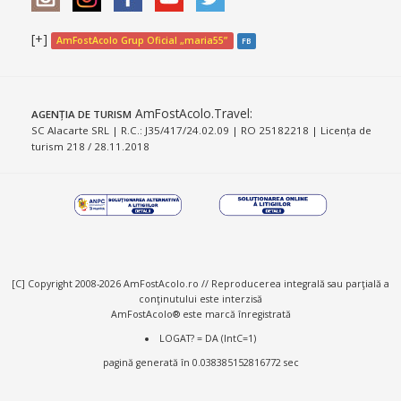
[+]
AmFostAcolo Grup Oficial „maria55”
FB
AmFostAcolo.Travel
:
AGENȚIA DE TURISM
SC Alacarte SRL | R.C.: J35/417/24.02.09 | RO 25182218 | Licența de
turism 218 / 28.11.2018
[C] Copyright 2008-2026 AmFostAcolo.ro // Reproducerea integrală sau parţială a
conţinutului este interzisă
AmFostAcolo® este marcă înregistrată
LOGAT? = DA (IntC=1)
pagină generată în 0.038385152816772 sec