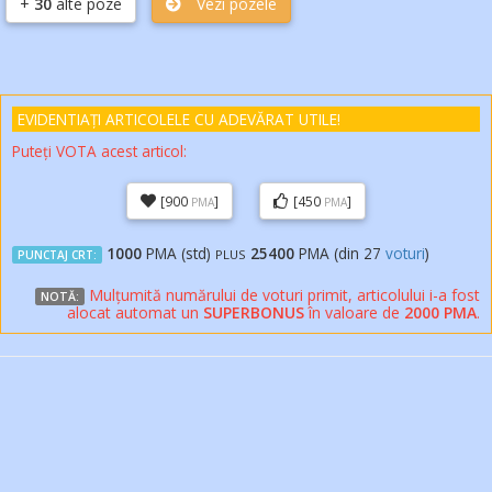
+
30
alte poze
Vezi pozele
EVIDENTIAȚI ARTICOLELE
CU ADEVĂRAT
UTILE!
Puteți VOTA acest articol:
[900
]
[450
]
PMA
PMA
1000
PMA (std)
25400
PMA (din
27
voturi
)
PLUS
PUNCTAJ CRT:
Mulțumită numărului de voturi primit, articolului i-a fost
NOTĂ:
alocat automat un
SUPERBONUS
în valoare de
2000 PMA
.