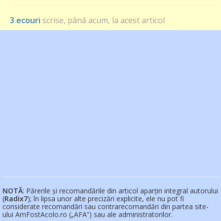
3 ecouri
scrise, până acum, la acest articol
NOTĂ
: Părerile și recomandările din articol aparțin integral autorului
(
Radix7
); în lipsa unor alte precizări explicite, ele nu pot fi
considerate recomandări sau contrarecomandări din partea site-
ului AmFostAcolo.ro („AFA”) sau ale administratorilor.