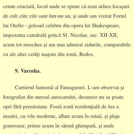
cetate cruciată, locul unde se spune că erau atâtea locașuri
de cult câte zile sunt într-un an, și unde am vizitat Fortul
lui Otello - gelosul celebru din opera lui Shakespeare,
impozanta catedrală gotică Sf. Nicolae, sec. XII-XII,
acum tot moschee și am mai admirat zidurile, comparabile
cu ale altei cetăți majore din zonă, Rodos.
9. Varosha.
Cartierul fantomă al Famagustei. L-am observat și
fotografiat din mersul autocarului, deoarece nu se poate
opri fără permisiune. Fostă zonă rezidențială de lux a
insulei, cu vile moderne, aflate acum în ruină, și plaje
generoase, prinse acum în sârmă ghimpată, și unde