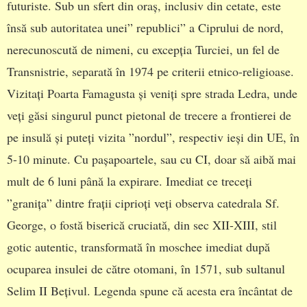
futuriste. Sub un sfert din oraș, inclusiv din cetate, este
însă sub autoritatea unei” republici” a Ciprului de nord,
nerecunoscută de nimeni, cu excepția Turciei, un fel de
Transnistrie, separată în 1974 pe criterii etnico-religioase.
Vizitați Poarta Famagusta și veniți spre strada Ledra, unde
veți găsi singurul punct pietonal de trecere a frontierei de
pe insulă și puteți vizita ”nordul”, respectiv ieși din UE, în
5-10 minute. Cu pașapoartele, sau cu CI, doar să aibă mai
mult de 6 luni până la expirare. Imediat ce treceți
”granița” dintre frații ciprioți veți observa catedrala Sf.
George, o fostă biserică cruciată, din sec XII-XIII, stil
gotic autentic, transformată în moschee imediat după
ocuparea insulei de către otomani, în 1571, sub sultanul
Selim II Bețivul. Legenda spune că acesta era încântat de