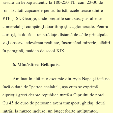
savura un kebap autentic la 180-250 TL, cam 23-30 de
ron. Evitați capcanele pentru turiști, acele terase dintre
PTF și Sf. George, unde prețurile sunt sus, gustul este
comercial și cumpărați doar timp și... aglomerație. Pentru
curioși, la două – trei străduțe distanță de căile principale,
veți observa adevărata realitate, însemnând mizerie, clădiri
în paragină, maidan de secol XIX.
6. Mănăstirea Bellapais.
Am luat în altă zi o excursie din Ayia Napa și iată-ne
încă o dată de ”partea cealaltă”, așa cum se exprimă
ciprioții greci despre republica turcă a Ciprului de nord.
Cu 45 de euro de persoană avem transport, ghidaj, două
intrări la muzee incluse, un buget foarte mulțumitor.