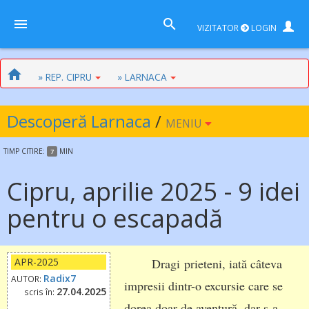
VIZITATOR
LOGIN
» REP. CIPRU
» LARNACA
Descoperă Larnaca
/
MENIU
TIMP
CITIRE:
MIN
7
Cipru, aprilie 2025 - 9 idei
pentru o escapadă
APR-2025
Dragi prieteni, iată câteva
Radix7
AUTOR:
impresii dintr-o excursie care se
27.04.2025
scris în:
dorea doar de aventură, dar s-a