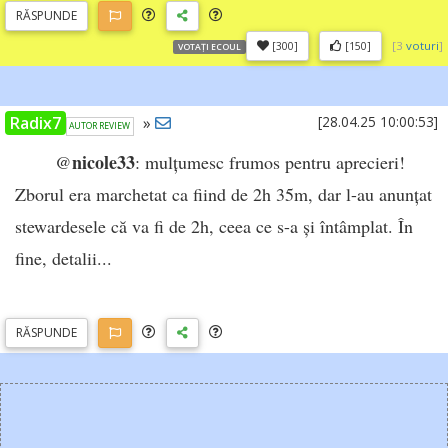
RĂSP
UNDE
[
3
voturi
]
[300]
[150]
VOTAȚI ECOUL
Radix7
»
[28.04.25 10:00:53]
AUTOR REVIEW
nicole33
@
: mulțumesc frumos pentru aprecieri!
Zborul era marchetat ca fiind de 2h 35m, dar l-au anunțat
stewardesele că va fi de 2h, ceea ce s-a și întâmplat. În
fine, detalii...
RĂSP
UNDE