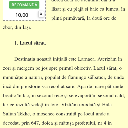
RECOMANDĂ
lăsat și cu plajă și baie ca lumea, în
10,00
plină primăvară, la două ore de
zbor, din Iași.
Lacul sărat.
1.
Destinația noastră inițială este Larnaca. Aterizăm în
zori și mergem pe jos spre primul obiectiv, Lacul sărat, o
minunăție a naturii, populat de flamingo sălbatici, de unde
încă din preistorie s-a recoltat sare. Apa de mare pătrunde
freatic în lac, în sezonul rece și se evaporă în sezonul cald,
iar ce rezultă vedeți în foto. Vizităm totodată și Hala
Sultan Tekke, o moschee construită pe locul unde a
decedat, prin 647, doica și mătușa profetului, nr 4 în