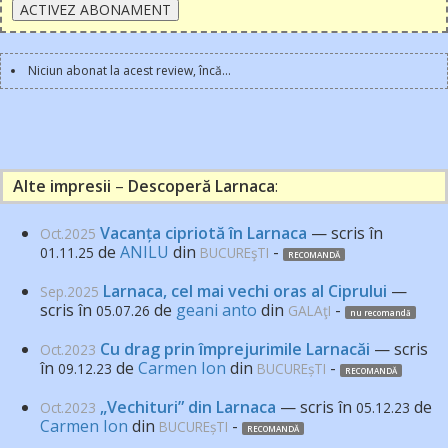
Niciun abonat
la acest review,
încă...
Alte impresii
–
Descoperă Larnaca
:
Vacanța cipriotă în Larnaca
— scris în
Oct.2025
de
ANILU
din
-
01.11.25
BUCUREşTI
RECOMANDĂ
Larnaca, cel mai vechi oras al Ciprului
—
Sep.2025
scris în
de
geani anto
din
-
05.07.26
GALAţI
nu recomandă
Cu drag prin împrejurimile Larnacăi
— scris
Oct.2023
în
de
Carmen Ion
din
-
09.12.23
BUCUREșTI
RECOMANDĂ
„Vechituri” din Larnaca
— scris în
de
Oct.2023
05.12.23
Carmen Ion
din
-
BUCUREșTI
RECOMANDĂ