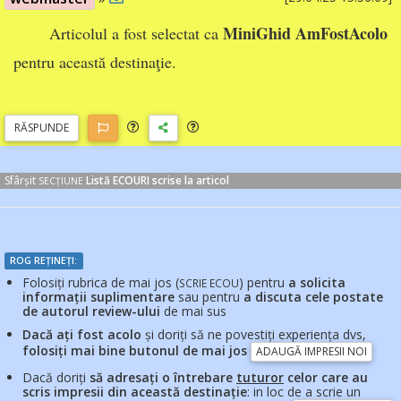
MiniGhid AmFostAcolo
Articolul a fost selectat ca
pentru această destinaţie.
RĂSP
UNDE
Sfârșit
Listă ECOURI scrise la articol
SECȚIUNE
ROG REȚINEȚI:
Folosiți rubrica de mai jos (
) pentru
a solicita
SCRIE ECOU
informații suplimentare
sau pentru
a discuta cele postate
de autorul review-ului
de mai sus
Dacă ați fost acolo
și doriți să ne povestiți experiența dvs,
folosiți mai bine butonul de mai jos
ADAUGĂ IMPRESII NOI
Dacă doriți
să adresați o întrebare
tuturor
celor care au
scris impresii din această destinație
: in loc de a scrie un