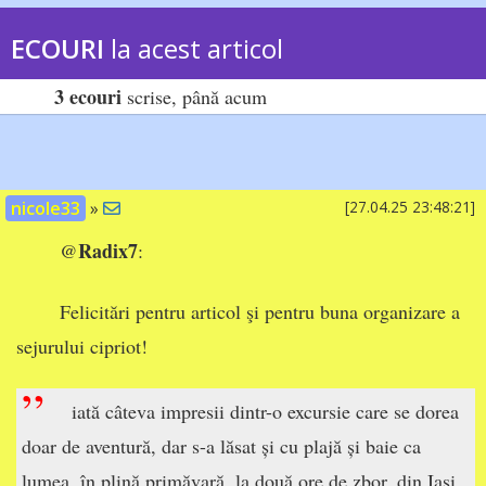
ECOURI
la acest articol
3 ecouri
scrise, până acum
nicole33
»
[27.04.25 23:48:21]
Radix7
@
:
Felicitări pentru articol şi pentru buna organizare a
sejurului cipriot!
”
iată câteva impresii dintr-o excursie care se dorea
doar de aventură, dar s-a lăsat și cu plajă și baie ca
lumea, în plină primăvară, la două ore de zbor, din Iași.