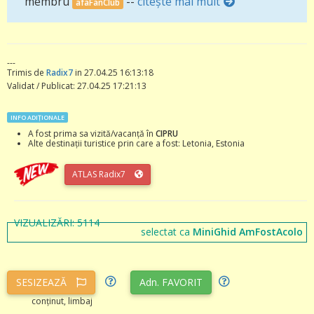
membru
--
citește mai mult
afaFanClub
---
Trimis de
Radix7
in 27.04.25 16:13:18
Validat / Publicat: 27.04.25 17:21:13
INFO ADIȚIONALE
A fost prima sa vizită/vacanță în
CIPRU
Alte destinații turistice prin care a fost: Letonia, Estonia
ATLAS Radix7
VIZUALIZĂRI: 5114
selectat ca
MiniGhid AmFostAcolo
SESIZEAZĂ
Adn. FAVORIT
conținut, limbaj