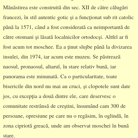
Mănăstirea este construită din sec. XII de către călugări
francezi, în stil autentic gotic și a funcționat sub rit catolic
până la 1571, când a fost considerată ca neimportantă de
către otomani și lăsată localnicilor ortodocși. Altfel ar fi
fost acum tot moschee. Ea a ținut slujbe până la divizarea
insulei, din 1974, iar acum este muzeu. Se păstrează
naosul, pronaosul, altarul, în stare relativ bună, iar
panorama este minunată. Ca o particularitate, toate
bisericile din nord nu mai au cruci, și clopotele sunt date
jos, cu excepția a două dintre ele, care deservesc o
comunitate restrânsă de creștini, însumând cam 300 de
persoane, opresiune pe care nu o regăsim, în oglindă, în
zona cipriotă greacă, unde am observat moschei în bună
stare.