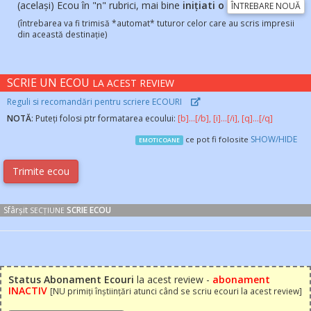
(același) Ecou în "n" rubrici, mai bine
inițiati o
ÎNTREBARE NOUĂ
(întrebarea va fi trimisă *automat* tuturor celor care au scris impresii
din această destinație)
SCRIE UN ECOU
LA ACEST REVIEW
Reguli si recomandări pentru scriere ECOURI
NOTĂ
: Puteți folosi ptr formatarea ecoului:
[b]...[/b], [i]...[/i], [q]...[/q]
SHOW/HIDE
ce pot fi folosite
EMOTICOANE
Sfârșit
SCRIE ECOU
SECȚIUNE
Status Abonament Ecouri
la acest review -
abonament
INACTIV
[NU primiți înștiințări atunci când se scriu ecouri la acest review]