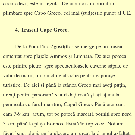
acomodezi, este în regulă. De aici noi am pornit în
plimbare spre Capo Greco, cel mai (sud)estic punct al UE.
4. Traseul Cape Greco.
De la Podul îndrăgostiților se merge pe un traseu
cimentat spre plajele Ammos și Limnara. De aici poteca
este printre pietre, spre spectaculoasele caverne săpate de
valurile mării, un punct de atracție pentru vaporașe
turistice. De aici și până la stânca Greco mai aveți puțin,
urcați pentru panoramă sau îi dați roată și ați ajuns la
peninsula cu farul maritim, Capul Greco. Până aici sunt
cam 7-9 km; acum, tot pe potecă marcată porniți spre nord
3 km, până la plaja Konnos, listată în top zece. Noi am
făcut baie, plajă, iar la plecare am urcat la drumul asfaltat,