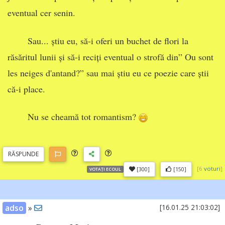
eventual cer senin.
Sau... știu eu, să-i oferi un buchet de flori la
răsăritul lunii și să-i reciți eventual o strofă din” Ou sont
les neiges d'antand?” sau mai știu eu ce poezie care știi
că-i place.
Nu se cheamă tot romantism?
RĂSP
UNDE
[
6
voturi
]
[300]
[150]
VOTAȚI ECOUL
adso
»
[16.01.25 21:03:02]