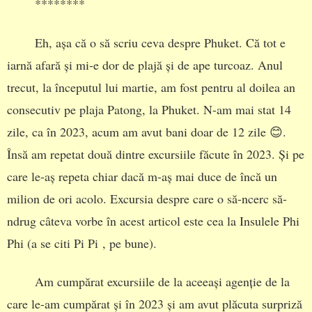
********
Eh, așa că o să scriu ceva despre Phuket. Că tot e
iarnă afară și mi-e dor de plajă și de ape turcoaz. Anul
trecut, la începutul lui martie, am fost pentru al doilea an
consecutiv pe plaja Patong, la Phuket. N-am mai stat 14
zile, ca în 2023, acum am avut bani doar de 12 zile 😊.
Însă am repetat două dintre excursiile făcute în 2023. Și pe
care le-aș repeta chiar dacă m-aș mai duce de încă un
milion de ori acolo. Excursia despre care o să-ncerc să-
ndrug câteva vorbe în acest articol este cea la Insulele Phi
Phi (a se citi Pi Pi , pe bune).
Am cumpărat excursiile de la aceeași agenție de la
care le-am cumpărat și în 2023 și am avut plăcuta surpriză