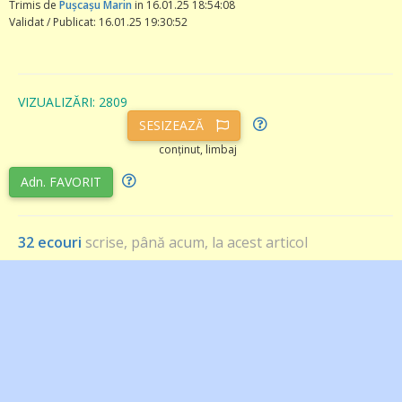
Trimis de
Pușcașu Marin
in 16.01.25 18:54:08
Validat / Publicat: 16.01.25 19:30:52
VIZUALIZĂRI: 2809
SESIZEAZĂ
conținut, limbaj
Adn. FAVORIT
32 ecouri
scrise, până acum, la acest articol