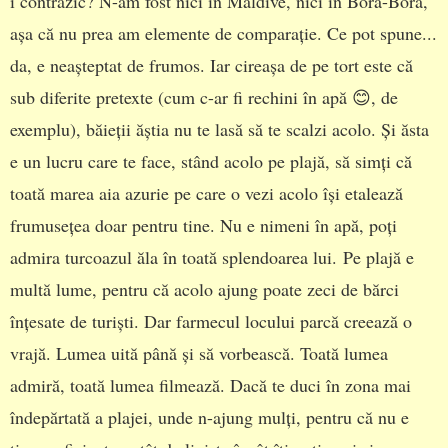
i contrazic? N-am fost nici în Maldive, nici în Bora-Bora,
așa că nu prea am elemente de comparație. Ce pot spune...
da, e neașteptat de frumos. Iar cireașa de pe tort este că
sub diferite pretexte (cum c-ar fi rechini în apă 😊, de
exemplu), băieții ăștia nu te lasă să te scalzi acolo. Și ăsta
e un lucru care te face, stând acolo pe plajă, să simți că
toată marea aia azurie pe care o vezi acolo își etalează
frumusețea doar pentru tine. Nu e nimeni în apă, poți
admira turcoazul ăla în toată splendoarea lui. Pe plajă e
multă lume, pentru că acolo ajung poate zeci de bărci
înțesate de turiști. Dar farmecul locului parcă creează o
vrajă. Lumea uită până și să vorbească. Toată lumea
admiră, toată lumea filmează. Dacă te duci în zona mai
îndepărtată a plajei, unde n-ajung mulți, pentru că nu e