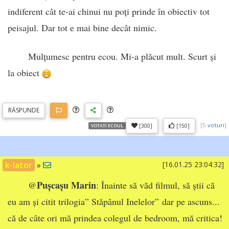
indiferent cât te-ai chinui nu poți prinde în obiectiv tot
peisajul. Dar tot e mai bine decât nimic.
Mulțumesc pentru ecou. Mi-a plăcut mult. Scurt și
la obiect
RĂSP
UNDE
[
5
voturi
]
[300]
[150]
VOTAȚI ECOUL
k-lator
»
[16.01.25 23:04:32]
Pușcașu Marin
@
: Înainte să văd filmul, să știi că
eu am și citit trilogia” Stăpânul Inelelor” dar pe ascuns...
că de câte ori mă prindea colegul de bedroom, mă critica!