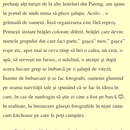
preluați alți turiști de la alte hoteluri din Patong, am ajuns
în portul de unde urma să plece șalupa. Acolo... o
grămadă de oameni. Însă organizarea este fără reproș.
Primești instant brățări colorate diferit, brățări care devin
numele grupului din care faci parte,” gașca” mov,” gașca”
roșie etc, apoi mai ai ceva timp să bei o cafea, un ceai, o
apă, să servești un fursec, o măslină, o atenție și după
aceea fiecare grup se îmbarcă pe o șalupă de viteză.
Înainte de îmbarcare ți se fac fotografii, oamenii glumind
pe seama naivității tale și spunând că se fac în ideea în
care, în caz de naufragiu să știe ei cine a fost pe barcă 😊,
în realitate, la întoarcere găsești fotografiile în niște rame
cam kitchoase pe care le poți cumpăra.