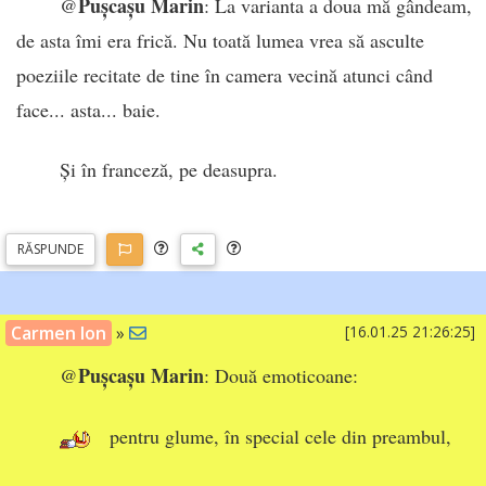
Pușcașu Marin
@
: La varianta a doua mă gândeam,
de asta îmi era frică. Nu toată lumea vrea să asculte
poeziile recitate de tine în camera vecină atunci când
face... asta... baie.
Și în franceză, pe deasupra.
RĂSP
UNDE
Carmen Ion
»
[16.01.25 21:26:25]
Pușcașu Marin
@
: Două emoticoane:
pentru glume, în special cele din preambul,