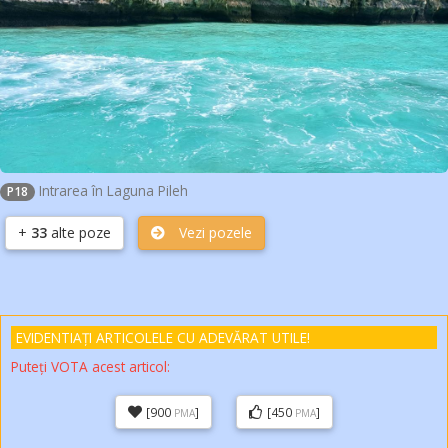
Intrarea în Laguna Pileh
P18
+
33
alte poze
Vezi pozele
EVIDENTIAȚI ARTICOLELE
CU ADEVĂRAT
UTILE!
Puteți VOTA acest articol:
[900
]
[450
]
PMA
PMA