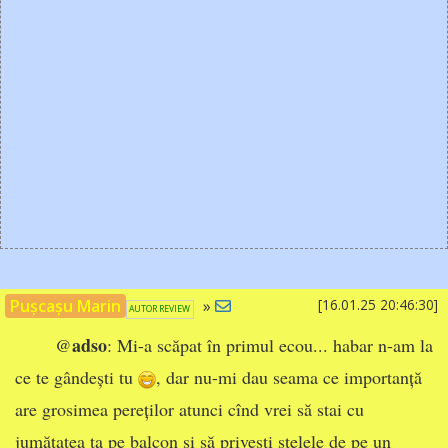
Pușcașu Marin
»
[16.01.25 20:46:30]
AUTOR REVIEW
adso
@
: Mi-a scăpat în primul ecou... habar n-am la
ce te gândești tu
, dar nu-mi dau seama ce importanță
are grosimea pereților atunci cînd vrei să stai cu
jumătatea ta pe balcon și să privești stelele de pe un