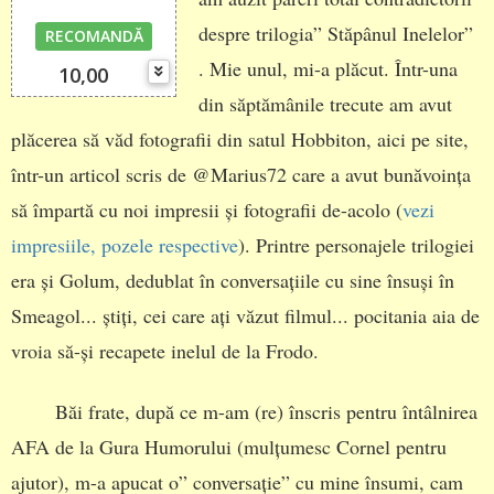
despre trilogia” Stăpânul Inelelor”
RECOMANDĂ
. Mie unul, mi-a plăcut. Într-una
10,00
din săptămânile trecute am avut
plăcerea să văd fotografii din satul Hobbiton, aici pe site,
într-un articol scris de @Marius72 care a avut bunăvoința
să împartă cu noi impresii și fotografii de-acolo (
vezi
impresiile, pozele respective
). Printre personajele trilogiei
era și Golum, dedublat în conversațiile cu sine însuși în
Smeagol... știți, cei care ați văzut filmul... pocitania aia de
vroia să-și recapete inelul de la Frodo.
Băi frate, după ce m-am (re) înscris pentru întâlnirea
AFA de la Gura Humorului (mulțumesc Cornel pentru
ajutor), m-a apucat o” conversație” cu mine însumi, cam