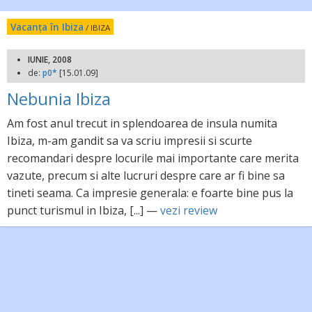
Vacanța în Ibiza
/ IBIZA
IUNIE, 2008
de:
p0*
[15.01.09]
Nebunia Ibiza
Am fost anul trecut in splendoarea de insula numita
Ibiza, m-am gandit sa va scriu impresii si scurte
recomandari despre locurile mai importante care merita
vazute, precum si alte lucruri despre care ar fi bine sa
tineti seama. Ca impresie generala: e foarte bine pus la
punct turismul in Ibiza, [...] —
vezi review