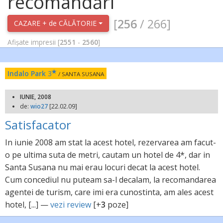
recomandări
[
256
/ 266]
CAZARE + de CĂLĂTORIE
Afișate impresii [
2551
-
2560
]
Indalo Park
3
/ SANTA SUSANA
IUNIE, 2008
de:
wio27
[22.02.09]
Satisfacator
In iunie 2008 am stat la acest hotel, rezervarea am facut-
o pe ultima suta de metri, cautam un hotel de 4*, dar in
Santa Susana nu mai erau locuri decat la acest hotel.
Cum concediul nu puteam sa-l decalam, la recomandarea
agentei de turism, care imi era cunostinta, am ales acest
hotel, [...] —
vezi review
[+
3
poze]