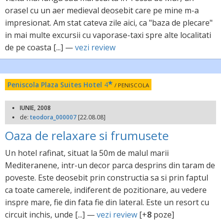
orasel cu un aer medieval deosebit care pe mine m-a
impresionat. Am stat cateva zile aici, ca "baza de plecare"
in mai multe excursii cu vaporase-taxi spre alte localitati
de pe coasta [...] —
vezi review
Peniscola Plaza Suites Hotel
4
/ PENISCOLA
IUNIE, 2008
de:
teodora_000007
[22.08.08]
Oaza de relaxare si frumusete
Un hotel rafinat, situat la 50m de malul marii
Mediteranene, intr-un decor parca desprins din taram de
poveste. Este deosebit prin constructia sa si prin faptul
ca toate camerele, indiferent de pozitionare, au vedere
inspre mare, fie din fata fie din lateral. Este un resort cu
circuit inchis, unde [...] —
vezi review
[+
8
poze]