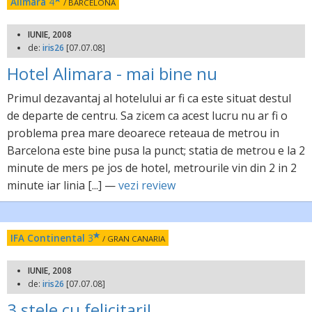
Alimara
4
/ BARCELONA
IUNIE, 2008
de:
iris26
[07.07.08]
Hotel Alimara - mai bine nu
Primul dezavantaj al hotelului ar fi ca este situat destul
de departe de centru. Sa zicem ca acest lucru nu ar fi o
problema prea mare deoarece reteaua de metrou in
Barcelona este bine pusa la punct; statia de metrou e la 2
minute de mers pe jos de hotel, metrourile vin din 2 in 2
minute iar linia [...] —
vezi review
IFA Continental
3
/ GRAN CANARIA
IUNIE, 2008
de:
iris26
[07.07.08]
3 stele cu felicitari!