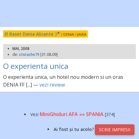
El Raset Denia Alicante
3
/ DENIA / JAVEA
MAI, 2008
de:
cristache79
[31.08.09]
O experienta unica
O experienta unica, un hotel nou modern si un oras
DENIA FF [...] —
vezi review
MiniGhiduri AFA »» SPANIA
Vezi
[374]
Ai fost și tu acolo
?
SCRIE IMPRESII