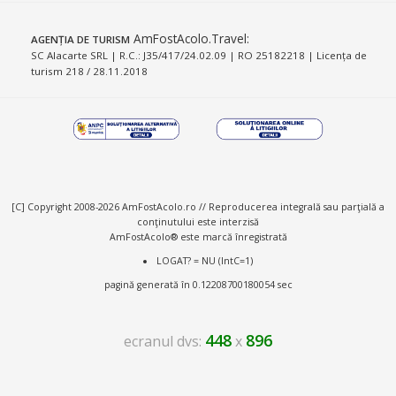
AmFostAcolo.Travel
:
AGENȚIA DE TURISM
SC Alacarte SRL | R.C.: J35/417/24.02.09 | RO 25182218 | Licența de
turism 218 / 28.11.2018
[C] Copyright 2008-2026 AmFostAcolo.ro // Reproducerea integrală sau parţială a
conţinutului este interzisă
AmFostAcolo® este marcă înregistrată
LOGAT? = NU (IntC=1)
pagină generată în 0.12208700180054 sec
448
896
ecranul dvs:
x