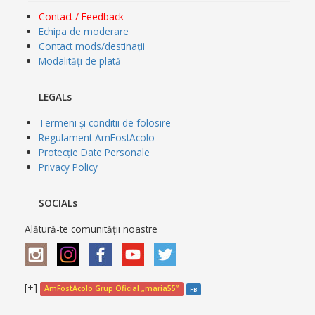
Contact / Feedback
Echipa de moderare
Contact mods/destinații
Modalități de plată
LEGALs
Termeni și conditii de folosire
Regulament AmFostAcolo
Protecție Date Personale
Privacy Policy
SOCIALs
Alătură-te comunității noastre
[+]
AmFostAcolo Grup Oficial „maria55”
FB