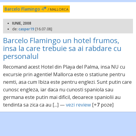
Barcelo Flamingo
4
/ MALLORCA
IUNIE, 2008
de:
casper19
[16.07.08]
Barcelo Flamingo un hotel frumos,
insa la care trebuie sa ai rabdare cu
personalul
Recomand acest Hotel din Playa del Palma, insa NU cu
excursie prin agentie! Mallorca este o statiune pentru
nemti, asa cum Ibiza este pentru englezi. Sunt putin care
cunosc engleza, iar daca nu cunosti spaniola sau
germana este putin mai dificil, deoarece spaniolii au
tendinta sa zica ca au [...] —
vezi review
[+
7
poze]