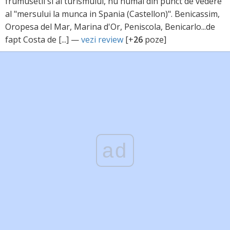
frumusetii si al turismului, nu numai din punct de vedere
al "mersului la munca in Spania (Castellon)". Benicassim,
Oropesa del Mar, Marina d'Or, Peniscola, Benicarlo...de
fapt Costa de [...] —
vezi review
[+
26
poze]
ad