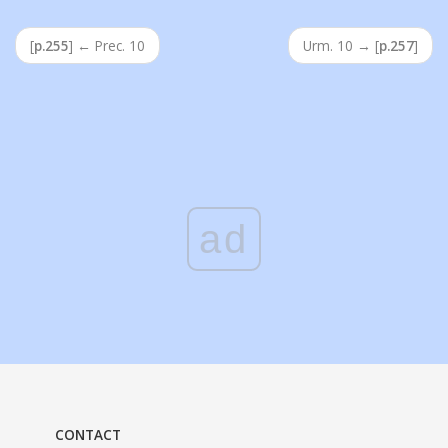
[
p.255
]
←
Prec. 10
Urm. 10
→
[
p.257
]
ad
CONTACT