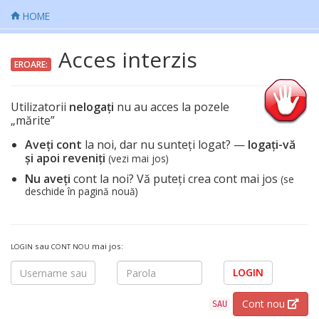
HOME
Acces interzis
EROARE:
Utilizatorii
nelogați
nu au acces la pozele
„mărite”
Aveți cont
la noi, dar nu sunteți logat? —
logați-vă
și apoi reveniți
(vezi mai jos)
Nu aveți
cont la noi? Vă puteți crea cont mai jos
(se
deschide în pagină nouă)
sau
mai jos:
LOGIN
CONT NOU
LOGIN
Cont nou
SAU