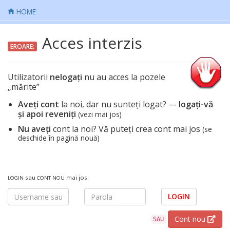
HOME
Acces interzis
EROARE:
Utilizatorii
nelogați
nu au acces la pozele
„mărite”
Aveți cont
la noi, dar nu sunteți logat? —
logați-vă
și apoi reveniți
(vezi mai jos)
Nu aveți
cont la noi? Vă puteți crea cont mai jos
(se
deschide în pagină nouă)
sau
mai jos:
LOGIN
CONT NOU
LOGIN
Cont nou
SAU