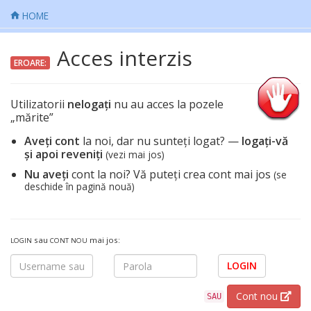
HOME
Acces interzis
EROARE:
Utilizatorii
nelogați
nu au acces la pozele
„mărite”
Aveți cont
la noi, dar nu sunteți logat? —
logați-vă
și apoi reveniți
(vezi mai jos)
Nu aveți
cont la noi? Vă puteți crea cont mai jos
(se
deschide în pagină nouă)
sau
mai jos:
LOGIN
CONT NOU
LOGIN
Cont nou
SAU