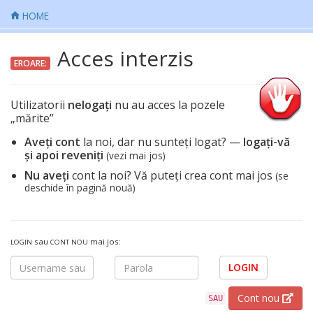
HOME
Acces interzis
EROARE:
Utilizatorii
nelogați
nu au acces la pozele
„mărite”
Aveți cont
la noi, dar nu sunteți logat? —
logați-vă
și apoi reveniți
(vezi mai jos)
Nu aveți
cont la noi? Vă puteți crea cont mai jos
(se
deschide în pagină nouă)
sau
mai jos:
LOGIN
CONT NOU
LOGIN
Cont nou
SAU