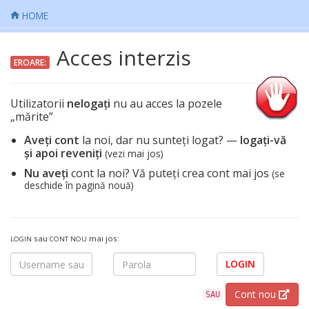
HOME
Acces interzis
EROARE:
Utilizatorii
nelogați
nu au acces la pozele
„mărite”
Aveți cont
la noi, dar nu sunteți logat? —
logați-vă
și apoi reveniți
(vezi mai jos)
Nu aveți
cont la noi? Vă puteți crea cont mai jos
(se
deschide în pagină nouă)
sau
mai jos:
LOGIN
CONT NOU
LOGIN
Cont nou
SAU