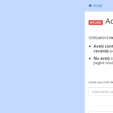
HOME
Ac
EROARE:
Utilizatorii
n
Aveți con
reveniți
(v
Nu aveți
c
pagină nouă
sau
LOGIN
CONT 