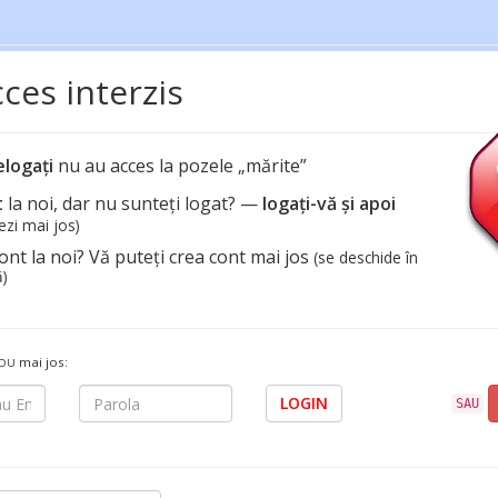
ces interzis
elogați
nu au acces la pozele „mărite”
t
la noi, dar nu sunteți logat? —
logați-vă și apoi
ezi mai jos)
ont la noi? Vă puteți crea cont mai jos
(se deschide în
)
mai jos:
NOU
LOGIN
SAU