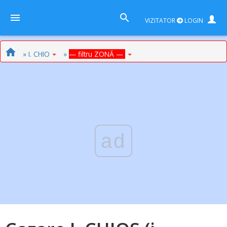
VIZITATOR
LOGIN
» I. CHIO
»
— filtru ZONĂ —
ad