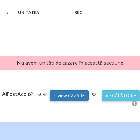
#
UNITATEA
REC
Nu avem unități de cazare în această secțiune
AiFostAcolo
?
SCRIE
SAU
review CAZARE
de CĂLĂTORIE