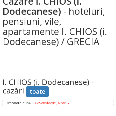
Cazare I. CHIOS (i.
Dodecanese)
- hoteluri,
pensiuni, vile,
apartamente I. CHIOS (i.
Dodecanese) / GRECIA
I. CHIOS (i. Dodecanese) -
cazări
toate
Ordonare după:
GrSatisfacție, Note