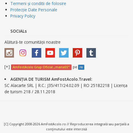
Termeni și conditii de folosire
Protecție Date Personale
Privacy Policy
SOCIALs
Alătură-te comunității noastre
[+]
pe
AmFostAcolo Grup Oficial „maria55”
FB
AGENȚIA DE TURISM AmFostAcolo.Travel:
SC Alacarte SRL | R.C.: J35/417/24.02.09 | RO 25182218 | Licența
de turism 218 / 28.11.2018
[C] Copyright 2008-2026 AmFostAcolo.ro // Reproducerea integrală sau parţială a
conţinutului este interzisă