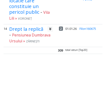
locatie care
constituie un
pericol public
-
Vila
Lili »
VORONEȚ
Drept la replică
14
2
01.01.26
Filon160675
-
Pensiunea Dumbrava
Ursului »
ZĂRNEȘTI
309
total voturi [Top20]