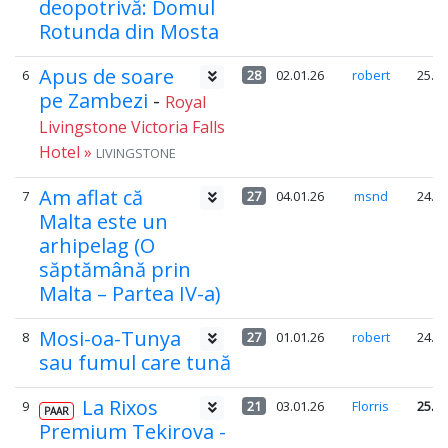
deopotrivă: Domul
Rotunda din Mosta
Apus de soare
6
28
02.01.26
robert
25.2
pe Zambezi
-
Royal
Livingstone Victoria Falls
Hotel »
LIVINGSTONE
Am aflat că
7
27
04.01.26
msnd
24.3
Malta este un
arhipelag (O
săptămână prin
Malta – Partea IV-a)
Mosi-oa-Tunya
8
27
01.01.26
robert
24.3
sau fumul care tună
La Rixos
9
21
03.01.26
Florris
25.2
PAAR
Premium Tekirova -