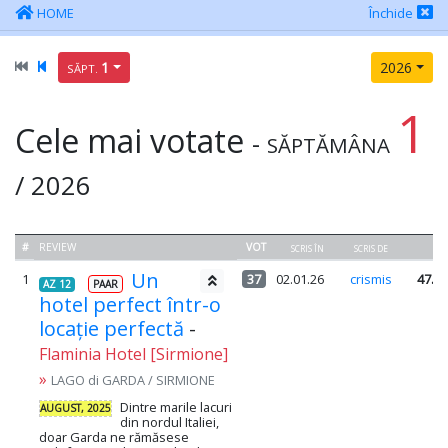
HOME
Închide
1
2026
SĂPT.
1
Cele mai votate
-
SĂPTĂMÂNA
/ 2026
#
REVIEW
VOT
SCRIS ÎN
SCRIS DE
P
Un
1
37
02.01.26
crismis
47.4
AZ 12
PAAR
hotel perfect într-o
locație perfectă
-
Flaminia Hotel [Sirmione]
»
LAGO di GARDA / SIRMIONE
Dintre marile lacuri
AUGUST, 2025
din nordul Italiei,
doar Garda ne rămăsese