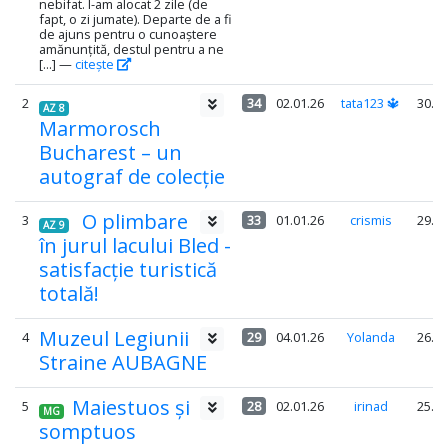
nebifat. I-am alocat 2 zile (de
fapt, o zi jumate). Departe de a fi
de ajuns pentru o cunoaștere
amănunțită, destul pentru a ne
[...] —
citește
2
34
02.01.26
tata123 🔱
30.1
AZ 8
Marmorosch
Bucharest – un
autograf de colecție
O plimbare
3
33
01.01.26
crismis
29.7
AZ 9
în jurul lacului Bled -
satisfacție turistică
totală!
Muzeul Legiunii
4
29
04.01.26
Yolanda
26.1
Straine AUBAGNE
Maiestuos și
5
28
02.01.26
irinad
25.2
MG
somptuos