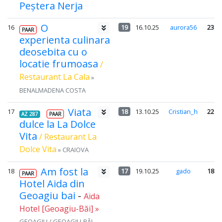
Peștera Nerja
O
16
19
16.10.25
aurora56
23.3
PAAR
experienta culinara
deosebita cu o
locatie frumoasa
/
Restaurant La Cala
»
BENALMADENA COSTA
Viata
17
18
13.10.25
Cristian_h
22.0
AZ 287
PAAR
dulce la La Dolce
Vita
/ Restaurant La
Dolce Vita
» CRAIOVA
Am fost la
18
17
19.10.25
gado
18.6
PAAR
Hotel Aida din
Geoagiu bai
-
Aida
Hotel [Geoagiu-Băi] »
GEOAGIU / GEOAGIU-BĂI