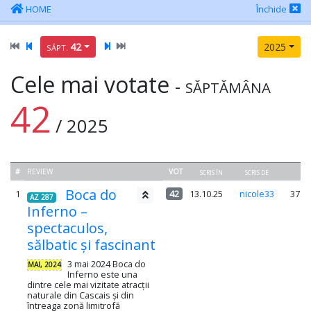
HOME
Închide
42
2025
SĂPT.
Cele mai votate
-
SĂPTĂMÂNA
42
/ 2025
#
REVIEW
VOT
SCRIS ÎN
SCRIS DE
P
Boca do
1
42
13.10.25
nicole33
37.3
AZ 287
Inferno –
spectaculos,
sălbatic și fascinant
3 mai 2024 Boca do
MAI, 2024
Inferno este una
dintre cele mai vizitate atracții
naturale din Cascais și din
întreaga zonă limitrofă