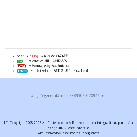
pozițiile
cu roșu
= revs.
de CAZARE
= selectat ca
MINI-GHID AFA
MG
=
Punctaj Adiț. Act. Rubrică
PAAR
= a fost selectat
ART. ZILEI
în ziua [xxx].
AZ [xxx]
pagină generată în 0.073893070220947 sec
[C] Copyright 2008-2026 AmFostAcolo.ro // Reproducerea integrală sau parţială a
conţinutului este interzisă
AmFostAcolo® este marcă înregistrată