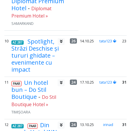
Diplomat Premium
Hotel
-
Diplomat
Premium Hotel »
SAMARKAND
Spotlight,
10
26
14.10.25
tata123 🔱
23.4
AZ 287
Străzi Deschise și
tururi ghidate –
evenimente cu
impact
Un hotel
11
24
17.10.25
tata123 🔱
31.2
PAAR
bun – Do Stil
Boutique
-
Do Stil
Boutique Hotel »
TIMIȘOARA
Din
12
24
13.10.25
irinad
31.2
AZ 287
PAAR