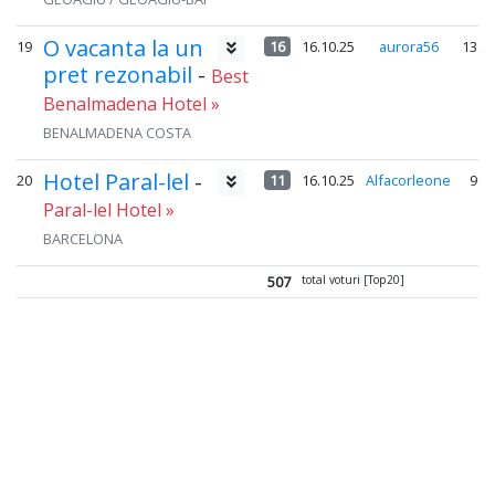
O vacanta la un
19
16
16.10.25
aurora56
13.9
pret rezonabil
-
Best
Benalmadena Hotel »
BENALMADENA COSTA
Hotel Paral-lel
-
20
11
16.10.25
Alfacorleone
9.0
Paral-lel Hotel »
BARCELONA
507
total voturi [Top20]