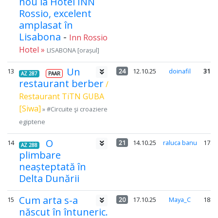
nou la Hotel INN
Rossio, excelent
amplasat în
Lisabona
-
Inn Rossio
Hotel »
LISABONA [orașul]
Un
13
24
12.10.25
doinafil
31.2
AZ 287
PAAR
restaurant berber
/
Restaurant TiTN GUBA
[Siwa]
» #Circuite şi croaziere
egiptene
O
14
21
14.10.25
raluca banu
17.5
AZ 288
plimbare
neașteptată în
Delta Dunării
Cum arta s-a
15
20
17.10.25
Maya_C
18.0
născut în întuneric.