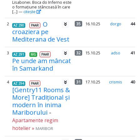
Lisabonei. Boca do Inferno este
o formațiune stâncoasă în care
[...] —
citește
O
2
35
16.10.25
dorgo
44.8
AZ 290
PAAR
croaziera pe
Mediterana de Vest
3
32
15.10.25
adso
41.6
AZ 291
MG
PAAR
Pe unde am mâncat
în Samarkand
4
31
17.10.25
crismis
40.3
AZ 294
PAAR
[Gentry11 Rooms &
More] Tradițional și
modern în inima
Mariborului
-
Apartamente regim
hotelier »
MARIBOR